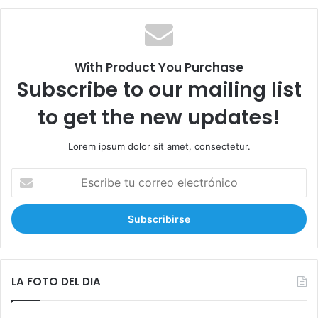
c
a
r
:
With Product You Purchase
Subscribe to our mailing list
to get the new updates!
Lorem ipsum dolor sit amet, consectetur.
E
s
c
r
i
b
e
t
LA FOTO DEL DIA
u
c