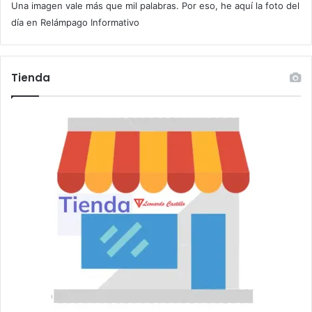
Una imagen vale más que mil palabras. Por eso, he aquí la foto del
o
r
día en Relámpago Informativo
r
e
o
Tienda
e
l
e
c
t
r
ó
n
i
c
o