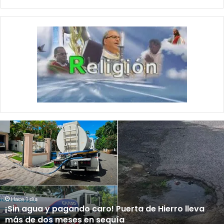
¡
S
i
n
a
g
u
a
Hace 1 día
¡Sin agua y pagando caro! Puerta de Hierro lleva
y
más de dos meses en sequía
p