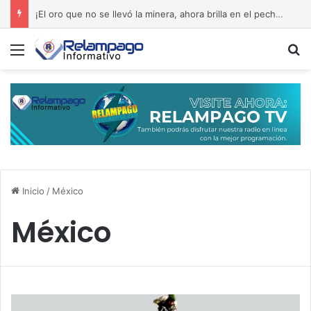
Septiembre de 1965: la memoria que reclama el rescate del edificio Copello
Menú
B
Inicio
/
México
México