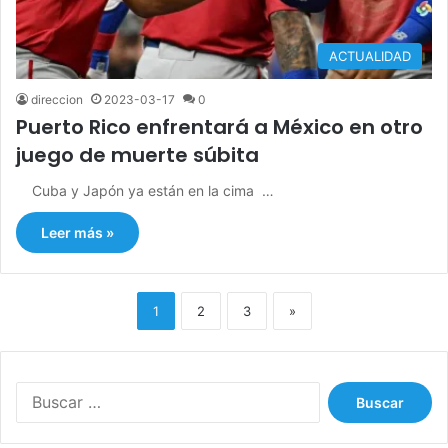
ACTUALIDAD
direccion
2023-03-17
0
Puerto Rico enfrentará a México en otro
juego de muerte súbita
Cuba y Japón ya están en la cima …
Leer más »
1
2
3
»
B
u
s