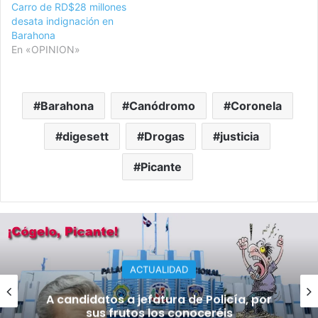
Carro de RD$28 millones
desata indignación en
Barahona
En «OPINION»
Barahona
Canódromo
Coronela
digesett
Drogas
justicia
Picante
D
ACTUALIDA
 de Policía, por
Abinader no dice «ni pí
onoceréis
escándalos en la