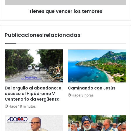
K
e
o
Tienes que vencer los temores
v
n
e
s
n
t
c
Publicaciones relacionadas
a
e
n
r
t
l
i
o
n
s
o
t
v
e
k
m
a
o
Del orgullo al abandono: el
Caminando con Jesús
,
r
acceso al Hipódromo V
Hace 3 horas
K
e
Centenario da vergüenza
r
s
Hace 19 minutos
a
m
a
t