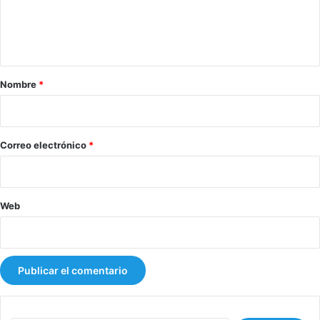
n
t
a
r
Nombre
*
i
o
*
Correo electrónico
*
Web