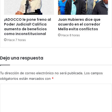
o
r
s
k
¡ADOCCO le pone freno al
Juan Hubieres dice que
y
Poder Judicial! Califica
acuerdo en el corredor
D
aumento de beneficios
Mella evita conflictos
como inconstitucional
r
Hace 8 horas
u
Hace 7 horas
z
h
k
Deja una respuesta
o
v
k
Tu dirección de correo electrónico no será publicada.
Los campos
a
obligatorios están marcados con
*
C
o
m
e