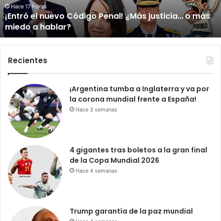
l
Hace 19 minutos
a… o más
Del orgullo al abandono: el acceso al Hip
l
Centenario da vergüenza
o
a
l
a
Recientes
b
a
¡Argentina tumba a Inglaterra y va por
n
la corona mundial frente a España!
d
o
Hace 3 semanas
n
o
:
4 gigantes tras boletos a la gran final
e
de la Copa Mundial 2026
l
Hace 4 semanas
a
c
c
e
Trump garantía de la paz mundial
s