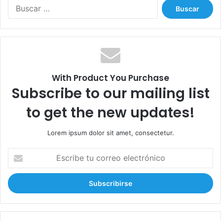
B
u
s
c
a
r
:
With Product You Purchase
Subscribe to our mailing list
to get the new updates!
Lorem ipsum dolor sit amet, consectetur.
E
s
c
r
i
b
e