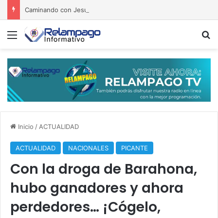
Caminando con Jesús
Menú
B
Inicio
/
ACTUALIDAD
ACTUALIDAD
NACIONALES
PICANTE
Con la droga de Barahona,
hubo ganadores y ahora
perdedores… ¡Cógelo,