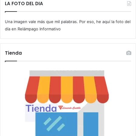
t
LA FOTO DEL DIA
u
c
Una imagen vale más que mil palabras. Por eso, he aquí la foto del
o
r
día en Relámpago Informativo
r
e
o
Tienda
e
l
e
c
t
r
ó
n
i
c
o