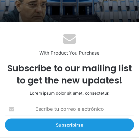
With Product You Purchase
Subscribe to our mailing list
to get the new updates!
Lorem ipsum dolor sit amet, consectetur.
E
s
c
r
i
b