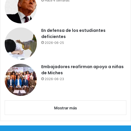
Hace 4 semanas
o
a
l
H
i
En defensa de los estudiantes
p
deficientes
ó
2026-06-25
d
r
o
m
Embajadores reafirman apoyo a niñas
o
de Miches
V
2026-06-23
C
e
n
t
e
Mostrar más
n
a
r
i