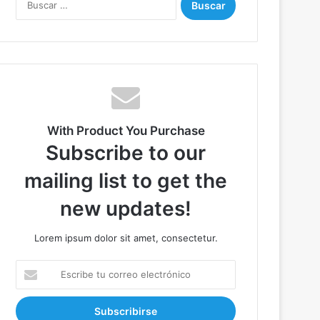
u
s
c
a
r
:
With Product You Purchase
Subscribe to our
mailing list to get the
new updates!
Lorem ipsum dolor sit amet, consectetur.
E
s
c
r