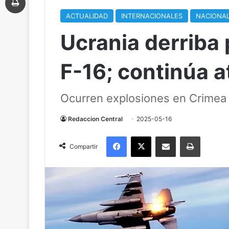
ACTUALIDAD
INTERNACIONALES
NACIONA
Ucrania derriba 
F-16; continúa 
Ocurren explosiones en Crimea
Redaccion Central
2025-05-16
Facebook
X
Compartir por correo electrónico
Imprimir
Compartir