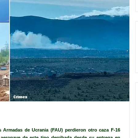
s Armadas de Ucrania (FAU) perdieron otro caza F-16
 aeronave de este tipo derribada desde su entrega en