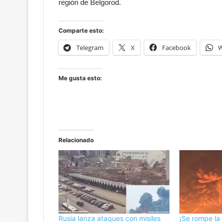
región de Belgorod.
V
C
e
Comparte esto:
n
t
Telegram
X
Facebook
W
e
n
a
Me gusta esto:
r
i
o
d
a
v
Relacionado
e
r
g
ü
e
n
z
Rusia lanza ataques con misiles
¡Se rompe la 
a