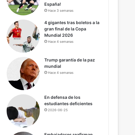
a
España!
c
Hace 3 semanas
u
4 gigantes tras boletos a la
e
gran final de la Copa
r
Mundial 2026
d
o
Hace 4 semanas
e
n
Trump garantía de la paz
e
mundial
l
Hace 4 semanas
c
o
r
r
En defensa de los
C
e
estudiantes deficientes
d
2026-06-25
o
r
M
e
Embajadores reafirman