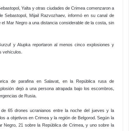
l
Sebastopol, Yalta y otras ciudades de Crimea comenzaron a
P
de Sebastopol, Mijail Razvozhaev, informó en su canal de
o
d
el Mar Negro a una distancia considerable de la costa, sin
e
r
J
 Gurzuf y Alupka reportaron al menos cinco explosiones y
u
s vehículos.
d
i
c
i
a
rica de parafina en Salavat, en la República rusa de
l
xplosión dejó a una persona atrapada bajo los escombros,
!
ergencias de Rusia.
a
l
n de 65 drones ucranianos entre la noche del jueves y la
i
os a objetivos en Crimea y la región de Belgorod. Según la
f
ar Negro, 21 sobre la República de Crimea, y uno sobre la
i