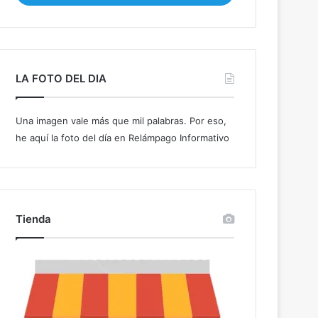
i
b
e
t
u
LA FOTO DEL DIA
c
o
r
Una imagen vale más que mil palabras. Por eso,
r
he aquí la foto del día en Relámpago Informativo
e
o
e
l
e
c
Tienda
t
r
ó
n
i
c