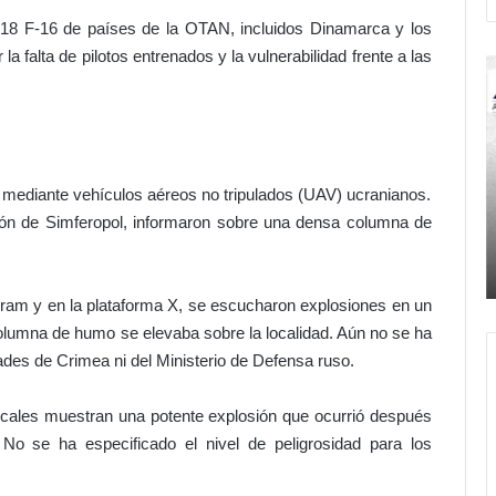
e 18 F-16 de países de la OTAN, incluidos Dinamarca y los
a falta de pilotos entrenados y la vulnerabilidad frente a las
C
¡
a
m
i
n
a
 mediante vehículos aéreos no tripulados (UAV) ucranianos.
n
gión de Simferopol, informaron sobre una densa columna de
d
l
 al
Hace 14 horas
o
e
üenza
Caminando con Jesús
c
p
o
o
ram y en la plataforma X, se escucharon explosiones en un
n
n
olumna de humo se elevaba sobre la localidad. Aún no se ha
J
e
idades de Crimea ni del Ministerio de Defensa ruso.
e
f
s
r
cales muestran una potente explosión que ocurrió después
ú
e
s
n
o se ha especificado el nivel de peligrosidad para los
o
a