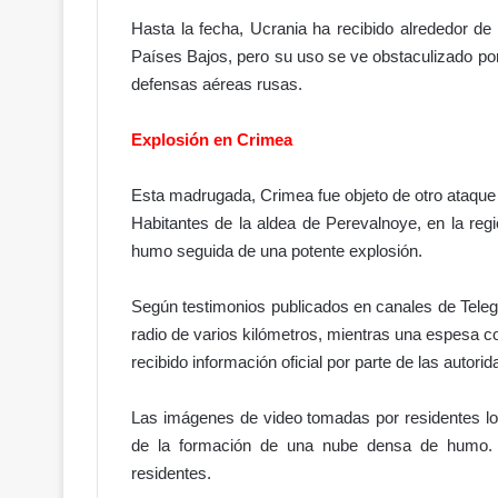
Hasta la fecha, Ucrania ha recibido alrededor d
Países Bajos, pero su uso se ve obstaculizado por l
D
defensas aéreas rusas.
e
l
o
Explosión en Crimea
r
g
Esta madrugada, Crimea fue objeto de otro ataque
u
letitas!
Habitantes de la aldea de Perevalnoye, en la re
Hace 11 horas
l
Gobierno
Del orgullo al abandono: el acceso
humo seguida de una potente explosión.
l
de pólvora
Hipódromo V Centenario da verg
o
a
Según testimonios publicados en canales de Teleg
l
radio de varios kilómetros, mientras una espesa c
a
recibido información oficial por parte de las autor
b
a
Las imágenes de video tomadas por residentes lo
n
d
de la formación de una nube densa de humo. N
o
residentes.
n