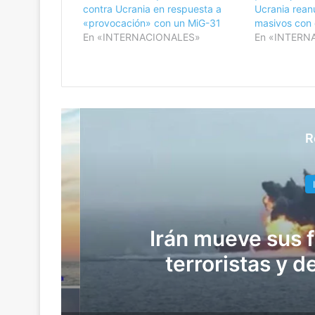
contra Ucrania en respuesta a
Ucrania rea
«provocación» con un MiG-31
masivos con 
En «INTERNACIONALES»
En «INTERN
R
INT
H
Irán mueve sus fi
terroristas y de