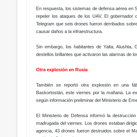
o
En respuesta, los sistemas de defensa aérea en 
:
repeler los ataques de los UAV. El gobernador 
e
l
Telegram que seis drones fueron derribados sobre 
a
causar daños a la infraestructura.
c
c
Sin embargo, los habitantes de Yalta, Alushta,
e
destellos brillantes que activaron las alarmas de lo
s
o
a
Otra explosión en Rusia
l
H
También se reportó otra explosión en una fáb
i
Baskortostán, este viernes por la mañana. La e
p
ó
según información preliminar del Ministerio de Em
d
r
El Ministerio de Defensa informó la destrucció
o
madrugada del viernes. Los drones estaban dirigid
m
agencia, 43 drones fueron destruidos sobre el M
o