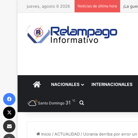
jueves, agosto 6 2026
Noticias de última hora
¡La gue
PORTADA
NACIONALES
INTERNACIONALES
Facebook
℃
31
Buscar por
Santo Domingo
X
Compartir por correo electrónico
Imprimir
Inicio
/
ACTUALIDAD
/
Ucrania derriba por error un