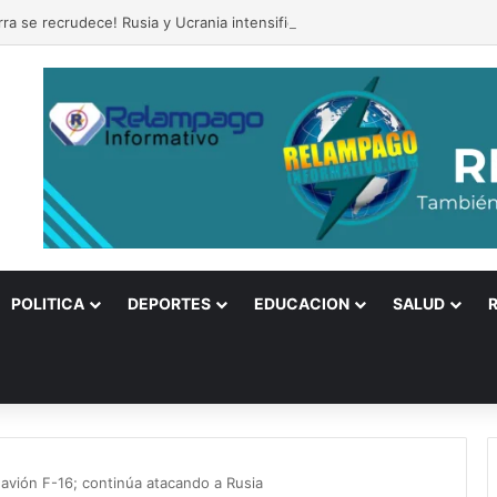
rra se recrudece! Rusia y Ucrania intensifican los ataques
POLITICA
DEPORTES
EDUCACION
SALUD
 avión F-16; continúa atacando a Rusia