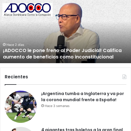
¡
A
D
O
C
C
O
l
Hace 2 días
¡ADOCCO le pone freno al Poder Judicial! Califica
e
aumento de beneficios como inconstitucional
p
o
n
e
Recientes
f
r
¡Argentina tumba a Inglaterra y va por
e
la corona mundial frente a España!
n
o
Hace 3 semanas
a
l
P
4 gigantes tras boletos a la gran final
o