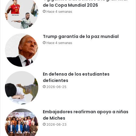
de la Copa Mundial 2026
d
Hace 4 semanas
e
r
J
u
Trump garantía de la paz mundial
d
Hace 4 semanas
i
c
i
a
l
En defensa de los estudiantes
!
deficientes
C
2026-06-25
a
l
i
f
Embajadores reafirman apoyo a niñas
i
de Miches
c
2026-06-23
a
a