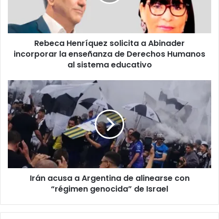
r
a
e
H
o
e
e
n
l
Rebeca Henríquez solicita a Abinader
r
e
incorporar la enseñanza de Derechos Humanos
í
c
q
al sistema educativo
t
u
r
e
I
ó
z
r
n
s
á
i
o
n
c
l
a
o
i
c
c
u
i
s
t
a
a
Irán acusa a Argentina de alinearse con
a
a
“régimen genocida” de Israel
A
A
r
b
g
i
e