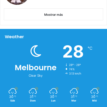
u
m
e
Mostrar más
n
t
o
d
Weather
e
b
28
℃
e
n
e
f
Melbourne
28º - 28º
i
74%
c
3.13 km/h
Clear Sky
i
o
s
c
30
31
30
31
30
℃
℃
℃
℃
℃
o
Sáb
Dom
Lun
Mar
Mié
m