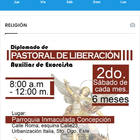
Jue
Vie
Sáb
Dom
Lun
RELIGIÓN