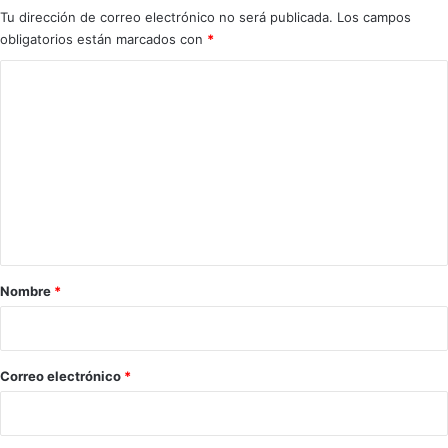
Tu dirección de correo electrónico no será publicada.
Los campos
obligatorios están marcados con
*
C
o
m
e
n
t
a
r
Nombre
*
i
o
*
Correo electrónico
*