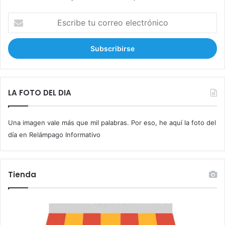
E
s
c
r
i
b
e
t
LA FOTO DEL DIA
u
c
Una imagen vale más que mil palabras. Por eso, he aquí la foto del
o
r
día en Relámpago Informativo
r
e
o
Tienda
e
l
e
c
t