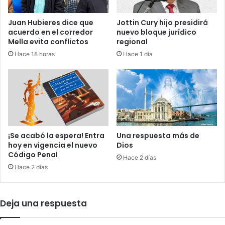
a
a
y
Juan Hubieres dice que
Jottin Cury hijo presidirá
a
acuerdo en el corredor
nuevo bloque jurídico
s
Mella evita conflictos
regional
o
Hace 18 horas
Hace 1 día
c
o
n
c
h
a
r
r
¡Se acabó la espera! Entra
Una respuesta más de
e
hoy en vigencia el nuevo
Dios
t
Código Penal
Hace 2 días
e
Hace 2 días
r
a
s
Deja una respuesta