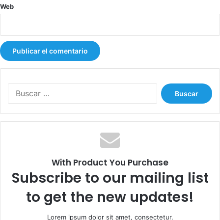
Web
B
u
s
c
a
r
:
With Product You Purchase
Subscribe to our mailing list
to get the new updates!
Lorem ipsum dolor sit amet, consectetur.