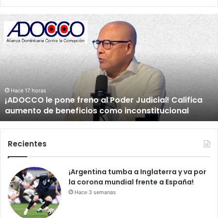
J
u
a
n
H
u
b
i
Hace 18 horas
Juan Hubieres dice que acuerdo en el corredor
e
Mella evita conflictos
r
e
s
d
Recientes
i
c
¡Argentina tumba a Inglaterra y va por
e
la corona mundial frente a España!
q
u
Hace 3 semanas
e
a