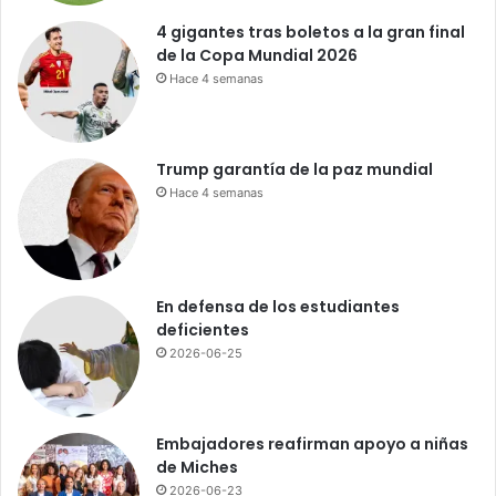
c
4 gigantes tras boletos a la gran final
u
de la Copa Mundial 2026
e
Hace 4 semanas
r
d
o
e
Trump garantía de la paz mundial
n
Hace 4 semanas
e
l
c
o
r
En defensa de los estudiantes
r
deficientes
e
2026-06-25
d
o
r
M
Embajadores reafirman apoyo a niñas
e
de Miches
l
2026-06-23