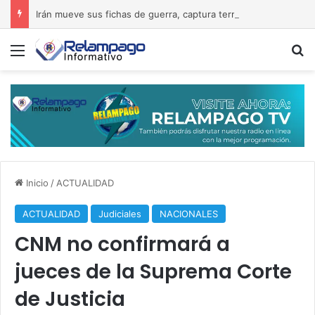
Irán mueve sus fichas de guerra, captura terroristas y desafía a Estados Unidos
Menú
B
Inicio
/
ACTUALIDAD
ACTUALIDAD
Judiciales
NACIONALES
CNM no confirmará a
jueces de la Suprema Corte
de Justicia