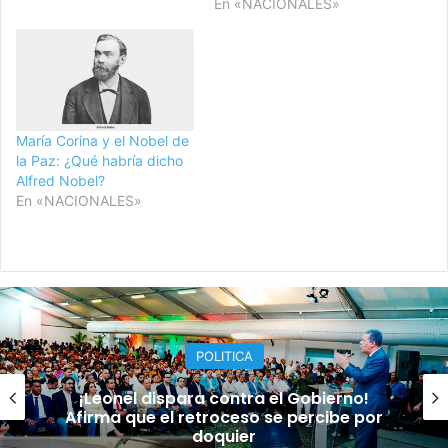
En «NACIONALES»
María Corina y el Nobel de
la Paz: ¿Qué habría dicho
Alfred Nobel?
En «NACIONALES»
POLITICA
¡Leonel dispara contra el Gobierno!
Afirma que el retroceso se percibe por
doquier