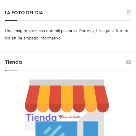
e
t
LA FOTO DEL DIA
u
c
Una imagen vale más que mil palabras. Por eso, he aquí la foto del
o
r
día en Relámpago Informativo
r
e
o
Tienda
e
l
e
c
t
r
ó
n
i
c
o