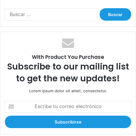
e
n
B
a
u
z
s
a
c
s
a
r
:
With Product You Purchase
Subscribe to our mailing list
to get the new updates!
Lorem ipsum dolor sit amet, consectetur.
E
s
c
r
i
b