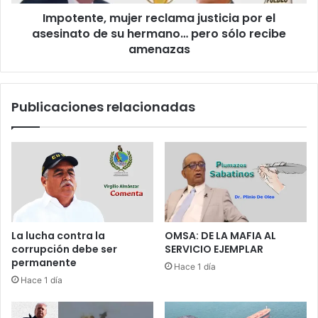
ú
e
s
Impotente, mujer reclama justicia por el
,
u
asesinato de su hermano… pero sólo recibe
m
m
u
amenazas
a
j
6
e
p
r
Publicaciones relacionadas
r
r
e
e
s
c
i
l
d
a
e
m
n
a
t
j
e
u
La lucha contra la
OMSA: DE LA MAFIA AL
s
s
corrupción debe ser
SERVICIO EJEMPLAR
d
t
permanente
Hace 1 día
e
i
Hace 1 día
s
c
t
i
i
a