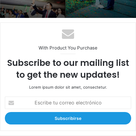
With Product You Purchase
Subscribe to our mailing list
to get the new updates!
Lorem ipsum dolor sit amet, consectetur.
E
s
c
r
i
b