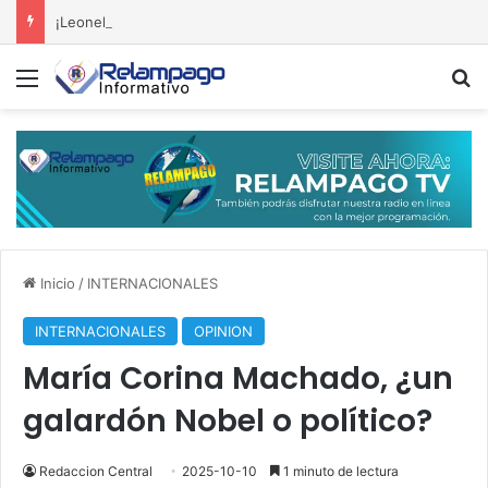
¡Leonel dispara contra el Gobierno! Afirma que el retroceso se percibe por doquier
Menú
B
Inicio
/
INTERNACIONALES
INTERNACIONALES
OPINION
María Corina Machado, ¿un
galardón Nobel o político?
Redaccion Central
2025-10-10
1 minuto de lectura