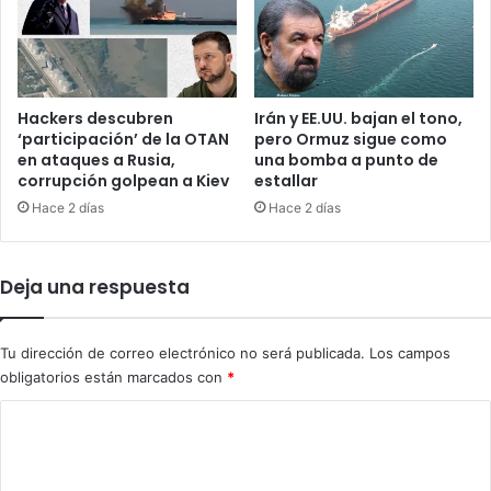
t
p
u
o
i
r
d
e
o
l
Hackers descubren
Irán y EE.UU. bajan el tono,
s
a
‘participación’ de la OTAN
pero Ormuz sigue como
,
s
en ataques a Rusia,
una bomba a punto de
y
corrupción golpean a Kiev
estallar
e
l
s
Hace 2 días
Hace 2 días
a
i
h
n
i
a
Deja una respuesta
s
t
t
o
o
d
Tu dirección de correo electrónico no será publicada.
Los campos
r
e
obligatorios están marcados con
*
i
s
a
u
C
v
h
o
u
e
e
r
m