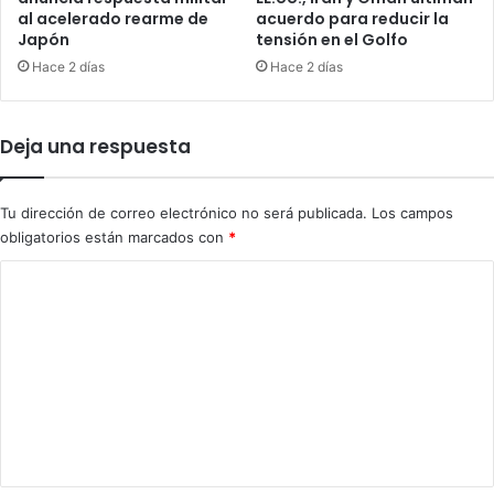
l
al acelerado rearme de
acuerdo para reducir la
m
Japón
tensión en el Golfo
a
i
d
l
Hace 2 días
Hace 2 días
e
i
l
t
a
a
Deja una respuesta
R
r
e
e
s
s
Tu dirección de correo electrónico no será publicada.
Los campos
i
obligatorios están marcados con
*
l
i
C
e
o
n
c
m
i
e
a
n
t
a