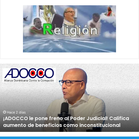
¡
A
D
O
C
C
O
l
Hace 2 días
¡ADOCCO le pone freno al Poder Judicial! Califica
e
aumento de beneficios como inconstitucional
p
o
n