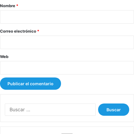
r
Nombre
*
i
o
*
Correo electrónico
*
Web
B
u
s
c
a