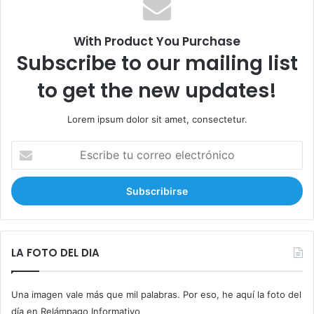
r
:
With Product You Purchase
Subscribe to our mailing list
to get the new updates!
Lorem ipsum dolor sit amet, consectetur.
E
s
c
r
i
b
e
t
LA FOTO DEL DIA
u
c
Una imagen vale más que mil palabras. Por eso, he aquí la foto del
o
r
día en Relámpago Informativo