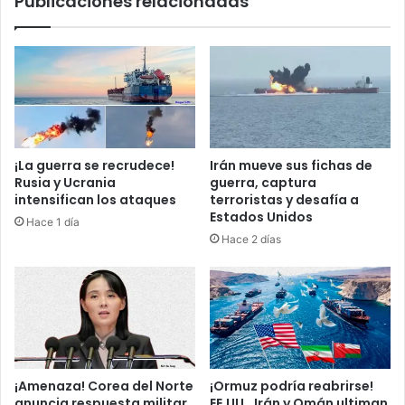
Publicaciones relacionadas
p
a
o
p
r
e
i
l
n
e
t
a
e
e
r
n
c
t
¡La guerra se recrudece!
Irán mueve sus fichas de
e
r
Rusia y Ucrania
guerra, captura
p
e
intensifican los ataques
terroristas y desafía a
t
s
Estados Unidos
Hace 1 día
a
u
Hace 2 días
r
s
l
a
a
g
F
e
l
n
o
t
t
e
i
s
¡Amenaza! Corea del Norte
¡Ormuz podría reabrirse!
l
y
anuncia respuesta militar
EE.UU., Irán y Omán ultiman