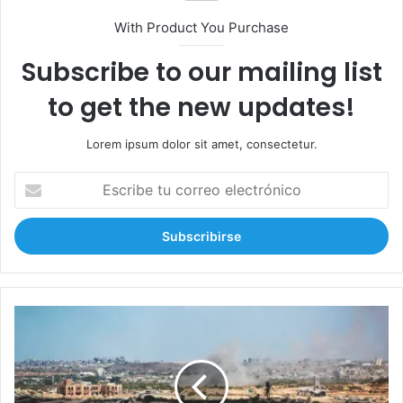
With Product You Purchase
Subscribe to our mailing list
to get the new updates!
Lorem ipsum dolor sit amet, consectetur.
E
s
c
r
i
b
e
t
T
u
o
c
r
o
m
r
e