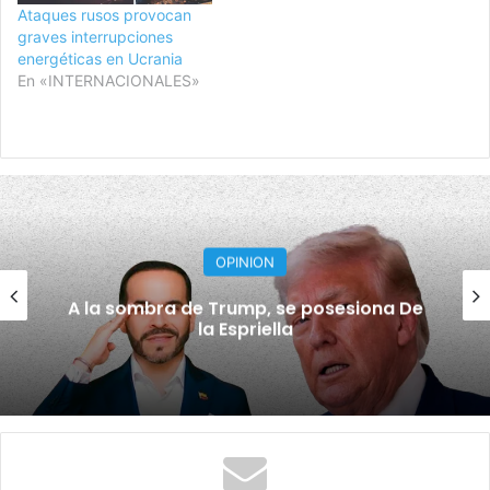
Ataques rusos provocan
graves interrupciones
energéticas en Ucrania
En «INTERNACIONALES»
OPINION
A la sombra de Trump, se posesiona De
la Espriella