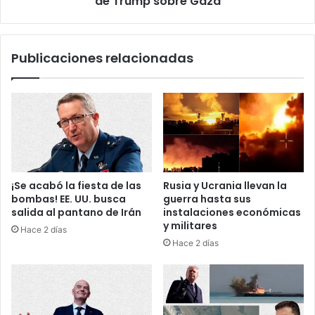
de Trump sobre Gaza
n
s
d
t
e
i
Publicaciones relacionadas
r
e
á
m
c
p
o
o
n
p
f
a
i
r
r
a
m
r
¡Se acabó la fiesta de las
Rusia y Ucrania llevan la
e
e
bombas! EE. UU. busca
guerra hasta sus
z
s
salida al pantano de Irán
instalaciones económicas
a
p
y militares
Hace 2 días
p
o
Hace 2 días
r
n
o
d
v
e
o
r
c
a