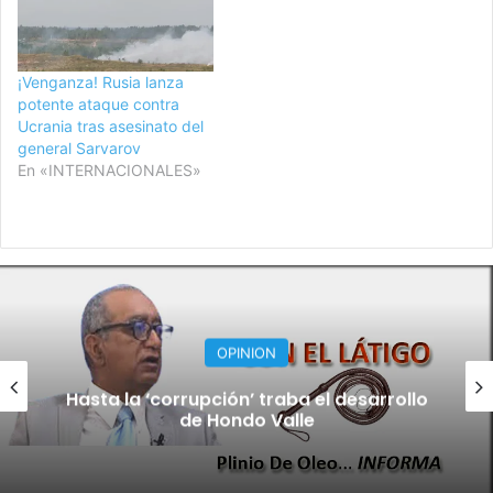
¡Venganza! Rusia lanza
potente ataque contra
Ucrania tras asesinato del
general Sarvarov
En «INTERNACIONALES»
NACIONALES
Salmo 62: Expresión de fe y confianza en
Dios