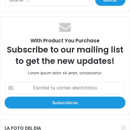
u
s
c
a
r
:
With Product You Purchase
Subscribe to our mailing list
to get the new updates!
Lorem ipsum dolor sit amet, consectetur.
E
s
c
r
i
b
e
t
LA FOTO DEL DIA