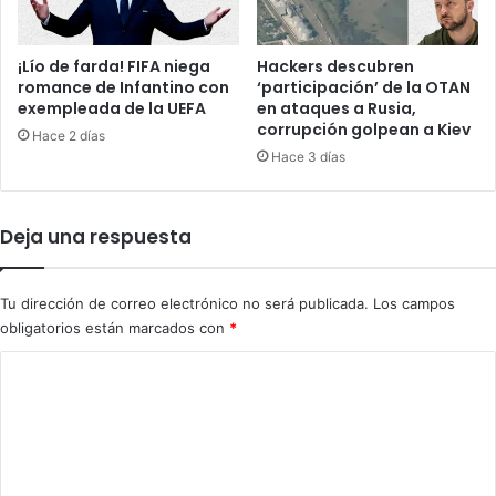
a
l
c
p
i
l
¡Lío de farda! FIFA niega
Hackers descubren
ó
a
romance de Infantino con
‘participación’ de la OTAN
n
exempleada de la UEFA
en ataques a Rusia,
n
corrupción golpean a Kiev
d
d
Hace 2 días
e
e
Hace 3 días
O
T
c
r
c
u
Deja una respuesta
i
m
d
p
e
s
Tu dirección de correo electrónico no será publicada.
Los campos
n
o
obligatorios están marcados con
*
t
b
e
r
C
e
o
G
a
m
z
e
a