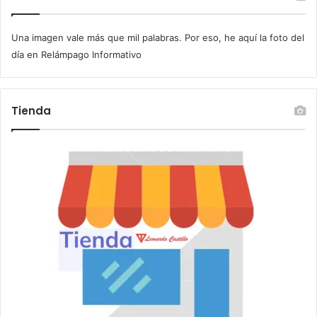
u
c
Una imagen vale más que mil palabras. Por eso, he aquí la foto del
o
r
día en Relámpago Informativo
r
e
o
Tienda
e
l
e
c
t
r
ó
n
i
c
o