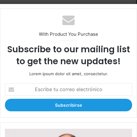
With Product You Purchase
Subscribe to our mailing list
to get the new updates!
Lorem ipsum dolor sit amet, consectetur.
E
s
c
r
i
b
e
t
P