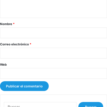
n
t
a
r
Nombre
*
i
o
*
Correo electrónico
*
Web
B