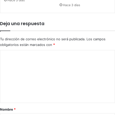
Hace 3 días
e
r
Hace 3 días
s
i
d
o
Deja una respuesta
s
Tu dirección de correo electrónico no será publicada.
Los campos
obligatorios están marcados con
*
C
o
m
e
n
t
a
r
Nombre
*