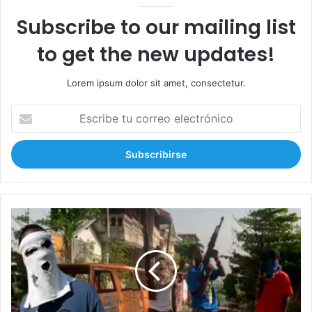
Subscribe to our mailing list
to get the new updates!
Lorem ipsum dolor sit amet, consectetur.
E
s
c
r
i
b
e
t
¡
u
G
c
r
o
a
r
v
r
í
e
s