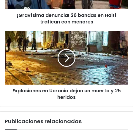
o
i
e
m
l
¡Gravísima denuncia! 26 bandas en Haití
a
e
trafican con menores
d
c
e
t
n
E
r
u
x
ó
n
p
n
c
l
i
i
o
c
a
s
o
!
i
2
o
6
n
b
Explosiones en Ucrania dejan un muerto y 25
e
a
heridos
s
n
e
d
n
a
U
Publicaciones relacionadas
s
c
e
r