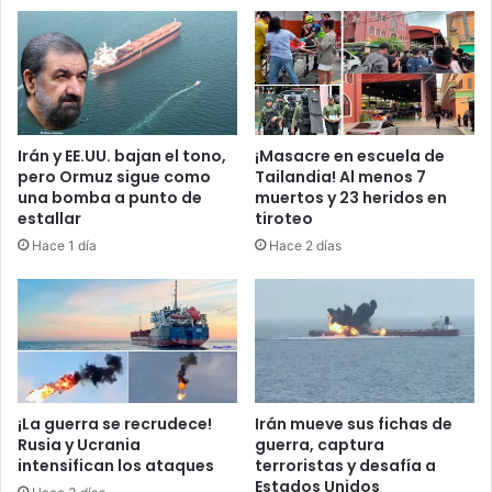
n
a
H
n
a
i
i
a
t
d
í
e
t
j
Irán y EE.UU. bajan el tono,
¡Masacre en escuela de
r
a
pero Ormuz sigue como
Tailandia! Al menos 7
a
n
una bomba a punto de
muertos y 23 heridos en
f
u
estallar
tiroteo
i
n
Hace 1 día
Hace 2 días
c
m
a
u
n
e
c
r
o
t
n
o
m
y
e
2
¡La guerra se recrudece!
Irán mueve sus fichas de
n
5
Rusia y Ucrania
guerra, captura
o
intensifican los ataques
terroristas y desafía a
h
Estados Unidos
r
e