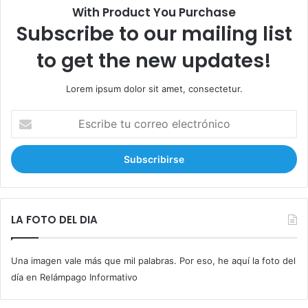
With Product You Purchase
Subscribe to our mailing list
to get the new updates!
Lorem ipsum dolor sit amet, consectetur.
E
s
c
r
i
b
e
t
LA FOTO DEL DIA
u
c
Una imagen vale más que mil palabras. Por eso, he aquí la foto del
o
r
día en Relámpago Informativo
r
e