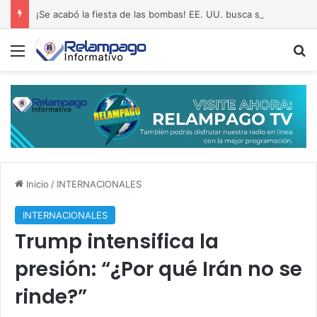
¡Se acabó la fiesta de las bombas! EE. UU. busca salida al pantano de Irán
Menú
B
Inicio
/
INTERNACIONALES
INTERNACIONALES
Trump intensifica la
presión: “¿Por qué Irán no se
rinde?”