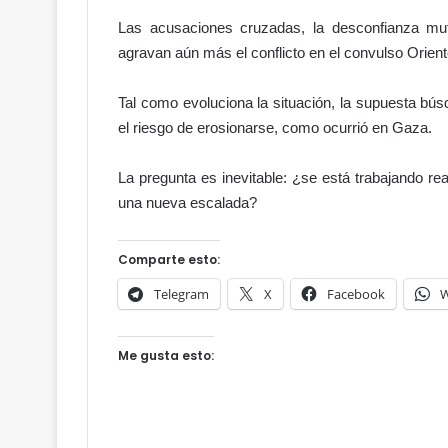
Las acusaciones cruzadas, la desconfianza mut
agravan aún más el conflicto en el convulso Orien
Tal como evoluciona la situación, la supuesta bú
C
el riesgo de erosionarse, como ocurrió en Gaza.
a
m
La pregunta es inevitable: ¿se está trabajando re
i
una nueva escalada?
n
a
n
: el acceso al
Comparte esto:
d
io da
Hace 11 horas
o
Telegram
X
Facebook
W
Caminando con Jesús
c
o
n
Me gusta esto:
J
e
s
ú