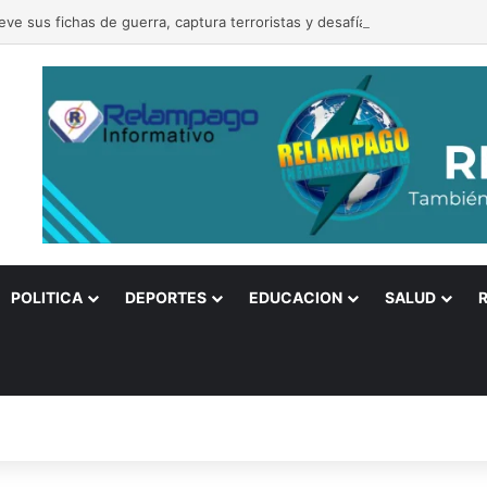
eve sus fichas de guerra, captura terroristas y desafía a Estados Unido
POLITICA
DEPORTES
EDUCACION
SALUD