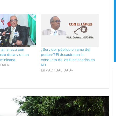
n
q
o
u
a
e
l
a
P
c
o
u
d
e
e
r
r
d
ro amenaza con
¿Servidor público o «amo del
J
o
osto de la vida en
poder»? El desastre en la
u
e
ominicana
conducta de los funcionarios en
d
n
IDAD»
RD
i
e
En «ACTUALIDAD»
c
l
i
c
a
o
l
r
!
r
C
e
a
d
ead Next
l
o