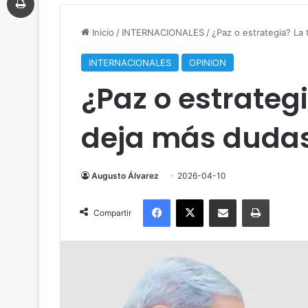
Inicio
/
INTERNACIONALES
/
¿Paz o estrategia? La
INTERNACIONALES
OPINION
¿Paz o estrateg
deja más dudas
Augusto Álvarez
2026-04-10
Facebook
X
Compartir por correo electrónico
Imprimir
Compartir