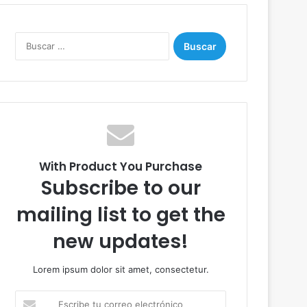
B
u
s
c
a
r
:
With Product You Purchase
Subscribe to our
mailing list to get the
new updates!
Lorem ipsum dolor sit amet, consectetur.
E