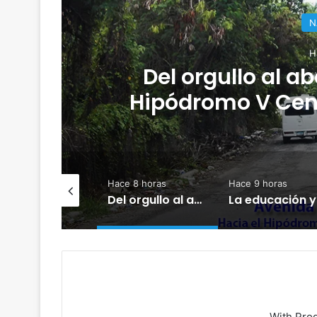
N
H
a
Del orgullo al a
Hipódromo V Cen
ce 6 horas
Hace 8 horas
Hace 9 horas
Irán mueve sus fichas de guerra, captura terroristas y desafía a Estados Unidos
Del orgullo al abandono: el acceso al Hipódromo V Centenario da vergüenza
With Pro