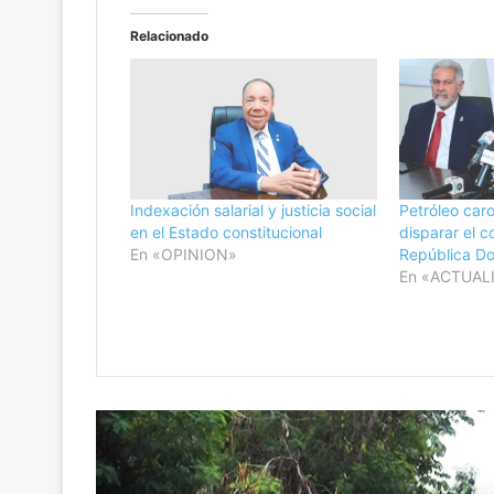
s
Relacionado
Indexación salarial y justicia social
Petróleo ca
en el Estado constitucional
disparar el c
En «OPINION»
República D
En «ACTUAL
R