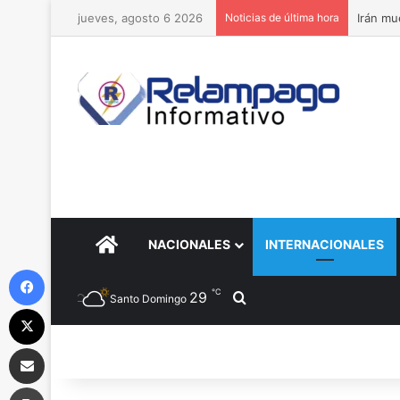
jueves, agosto 6 2026
Noticias de última hora
Irán mu
PORTADA
NACIONALES
INTERNACIONALES
Facebook
℃
29
Buscar por
Santo Domingo
X
Compartir por correo electrónico
Imprimir