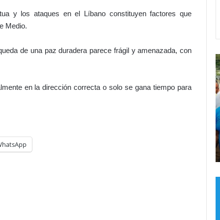
ua y los ataques en el Líbano constituyen factores que
te Medio.
squeda de una paz duradera parece frágil y amenazada, con
¡
J
A
u
D
a
almente en la dirección correcta o solo se gana tiempo para
O
n
C
C
u
Hace 14 horas
O
b
¡ADOCCO le pone freno al Poder
l
i
Judicial! Califica aumento de
e
e
hatsApp
beneficios como inconstitucional
p
r
o
e
n
s
e
d
f
i
r
c
e
e