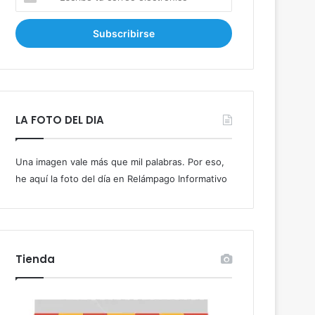
s
c
r
i
b
e
t
u
LA FOTO DEL DIA
c
o
r
Una imagen vale más que mil palabras. Por eso,
r
he aquí la foto del día en Relámpago Informativo
e
o
e
l
e
c
Tienda
t
r
ó
n