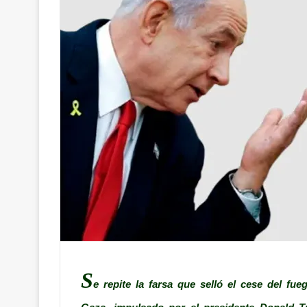
S
e repite la farsa que selló el cese del fue