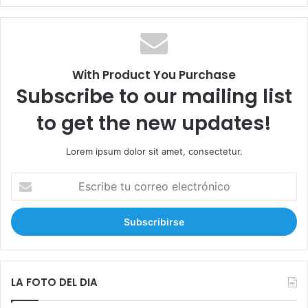
c
a
r
:
With Product You Purchase
Subscribe to our mailing list
to get the new updates!
Lorem ipsum dolor sit amet, consectetur.
E
s
c
r
i
b
e
t
LA FOTO DEL DIA
u