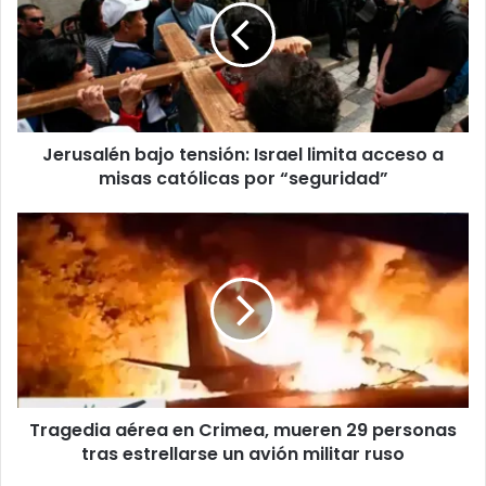
o
u
r
s
r
a
e
l
o
é
e
n
l
Jerusalén bajo tensión: Israel limita acceso a
b
e
misas católicas por “seguridad”
a
c
j
t
o
T
r
t
r
ó
e
a
n
n
g
i
s
e
c
i
d
o
ó
i
n
a
:
a
I
Tragedia aérea en Crimea, mueren 29 personas
é
s
tras estrellarse un avión militar ruso
r
r
e