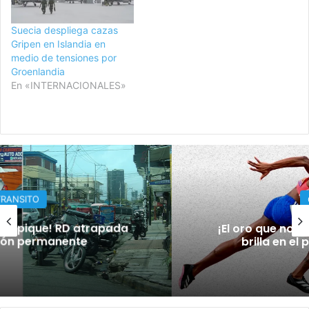
Suecia despliega cazas
Gripen en Islandia en
medio de tensiones por
Groenlandia
En «INTERNACIONALES»
OPINION
¡El oro que no se llevó la minera, ahora
brilla en el pecho dominicano!