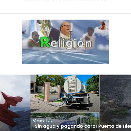
¡
S
i
n
a
g
u
a
Hace 1 día
¡Sin agua y pagando caro! Puerta de Hierro lleva
y