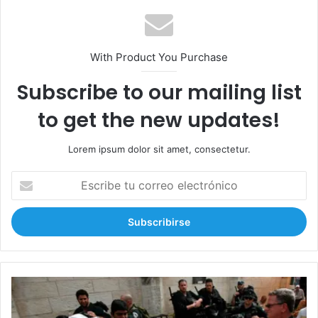
With Product You Purchase
Subscribe to our mailing list
to get the new updates!
Lorem ipsum dolor sit amet, consectetur.
E
s
c
r
i
b
e
t
J
u
e
c
r