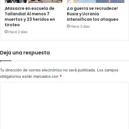
c
s
a
o
¡Masacre en escuela de
¡La guerra se recrudece!
t
n
Tailandia! Al menos 7
Rusia y Ucrania
ó
muertos y 23 heridos en
intensifican los ataques
a
tiroteo
l
s
Hace 3 días
i
t
Hace 2 días
c
r
a
a
s
s
Deja una respuesta
p
e
o
s
r
t
Tu dirección de correo electrónico no será publicada.
Los campos
“
r
obligatorios están marcados con
*
s
e
e
l
C
g
l
o
u
a
r
r
m
i
s
e
d
e
n
a
u
d
n