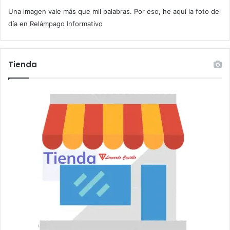
c
Una imagen vale más que mil palabras. Por eso, he aquí la foto del
o
r
día en Relámpago Informativo
r
e
o
Tienda
e
l
e
c
t
r
ó
n
i
c
o