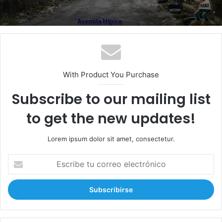
With Product You Purchase
Subscribe to our mailing list
to get the new updates!
Lorem ipsum dolor sit amet, consectetur.
E
s
c
r
i
b
e