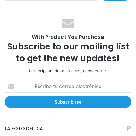
s
c
a
r
:
With Product You Purchase
Subscribe to our mailing list
to get the new updates!
Lorem ipsum dolor sit amet, consectetur.
E
s
c
r
i
b
e
t
LA FOTO DEL DIA
u