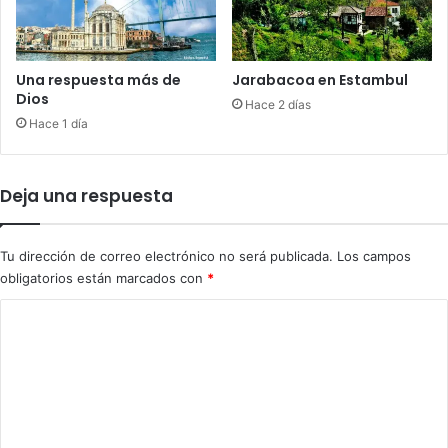
a
o
s
s
p
p
o
l
Una respuesta más de
Jarabacoa en Estambul
r
a
Dios
Hace 2 días
a
y
Hace 1 día
p
o
a
f
g
f
Deja una respuesta
o
s
n
;
e
P
Tu dirección de correo electrónico no será publicada.
Los campos
s
h
obligatorios están marcados con
*
e
i
n
l
C
L
l
o
a
i
A
e
m
l
s
e
t
a
a
s
n