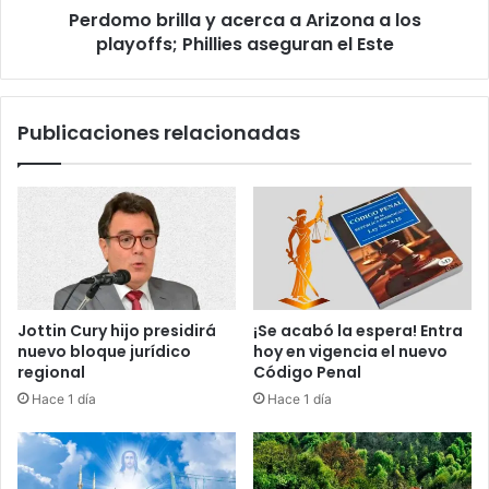
e
Perdomo brilla y acerca a Arizona a los
i
s
playoffs; Phillies aseguran el Este
l
b
l
u
a
s
y
Publicaciones relacionadas
c
a
a
c
n
e
f
r
r
c
e
a
n
a
a
A
r
r
Jottin Cury hijo presidirá
¡Se acabó la espera! Entra
p
i
nuevo bloque jurídico
hoy en vigencia el nuevo
r
z
regional
Código Penal
o
o
Hace 1 día
Hace 1 día
t
n
e
a
s
a
t
l