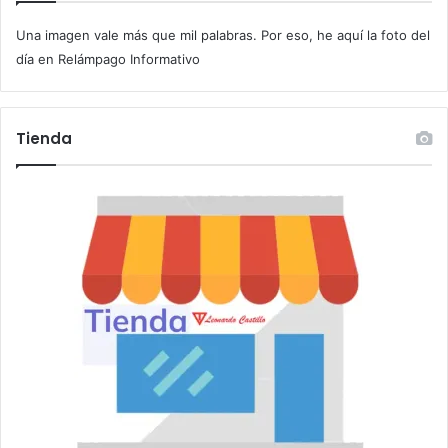
c
Una imagen vale más que mil palabras. Por eso, he aquí la foto del
o
r
día en Relámpago Informativo
r
e
o
Tienda
e
l
e
c
t
r
ó
n
i
c
o