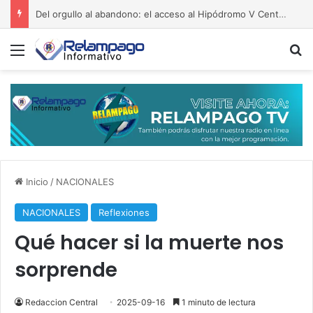
Del orgullo al abandono: el acceso al Hipódromo V Centenario da vergüenza
Menú
B
Inicio
/
NACIONALES
NACIONALES
Reflexiones
Qué hacer si la muerte nos
sorprende
Redaccion Central
2025-09-16
1 minuto de lectura