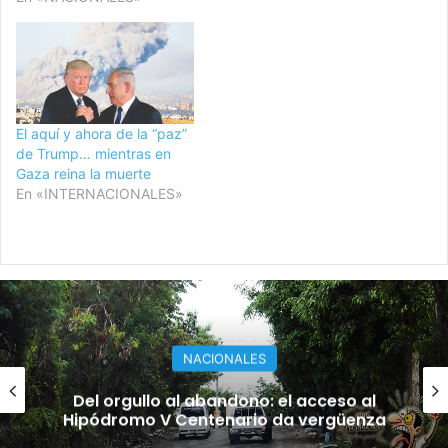
El aquí y ahora de la “paz”
de Trump… mientras en
Gaza reina la muerte
En «INTERNACIONALES»
EDUCACION
La educación y su gremio: ¿se
profundiza la crisis?