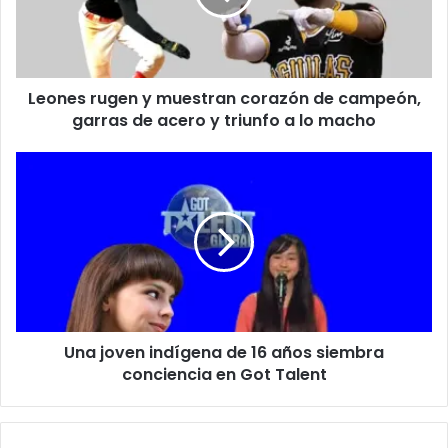
r
s
e
r
o
u
e
g
l
Leones rugen y muestran corazón de campeón,
e
e
garras de acero y triunfo a lo macho
n
c
y
t
m
U
r
u
n
ó
e
a
n
s
j
i
t
o
c
r
v
o
a
e
n
n
c
i
o
Una joven indígena de 16 años siembra
n
r
conciencia en Got Talent
d
a
í
z
g
ó
e