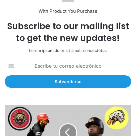
With Product You Purchase
Subscribe to our mailing list
to get the new updates!
Lorem ipsum dolor sit amet, consectetur.
E
s
c
r
i
b
e
t
L
u
e
c
o
o
n
r
e