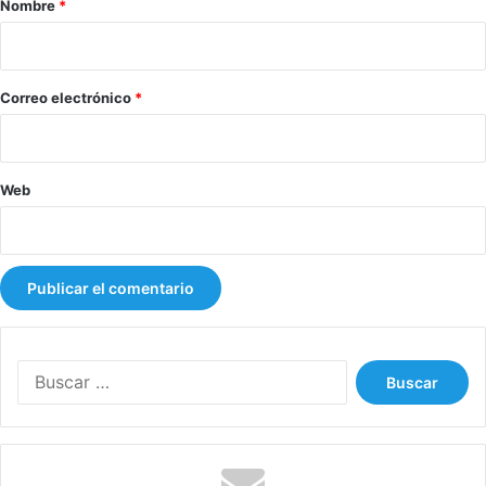
Nombre
*
i
o
*
Correo electrónico
*
Web
B
u
s
c
a
r