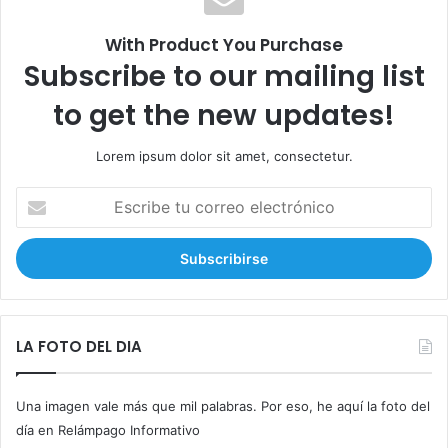
:
With Product You Purchase
Subscribe to our mailing list
to get the new updates!
Lorem ipsum dolor sit amet, consectetur.
E
s
c
r
i
b
e
t
LA FOTO DEL DIA
u
c
Una imagen vale más que mil palabras. Por eso, he aquí la foto del
o
r
día en Relámpago Informativo