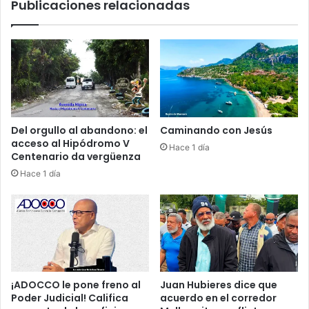
Publicaciones relacionadas
n
n
d
a
e
d
c
e
a
1
m
6
p
a
e
ñ
ó
o
Del orgullo al abandono: el
Caminando con Jesús
n
s
acceso al Hipódromo V
Hace 1 día
,
s
Centenario da vergüenza
g
i
Hace 1 día
a
e
r
m
r
b
a
r
s
a
d
c
e
o
a
n
¡ADOCCO le pone freno al
Juan Hubieres dice que
c
c
Poder Judicial! Califica
acuerdo en el corredor
e