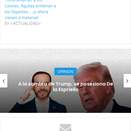
Leones, Águilas entierran a
los Gigantes… ¡y ahora
vienen a matarse!
En «ACTUALIDAD»
OPINION
A la sombra de Trump, se posesiona De
la Espriella