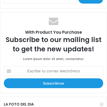
u
s
c
a
r
:
With Product You Purchase
Subscribe to our mailing list
to get the new updates!
Lorem ipsum dolor sit amet, consectetur.
E
s
c
r
i
b
e
t
LA FOTO DEL DIA