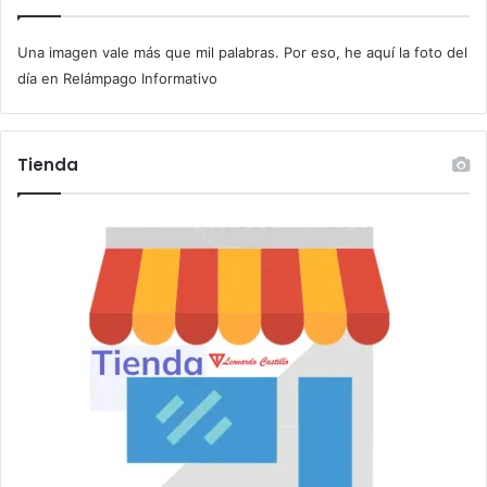
u
c
Una imagen vale más que mil palabras. Por eso, he aquí la foto del
o
r
día en Relámpago Informativo
r
e
o
Tienda
e
l
e
c
t
r
ó
n
i
c
o