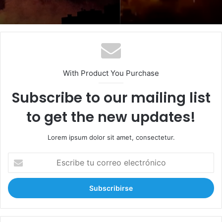
With Product You Purchase
Subscribe to our mailing list
to get the new updates!
Lorem ipsum dolor sit amet, consectetur.
E
s
c
r
i
b
e