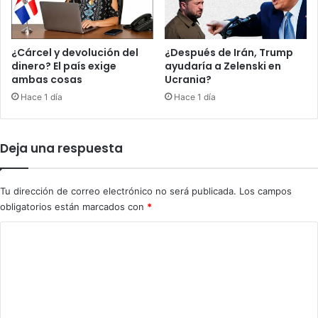
e
a
l
g
¿Cárcel y devolución del
¿Después de Irán, Trump
o
dinero? El país exige
ayudaría a Zelenski en
ambas cosas
Ucrania?
m
á
Hace 1 día
Hace 1 día
s
p
e
Deja una respuesta
l
i
g
Tu dirección de correo electrónico no será publicada.
Los campos
r
obligatorios están marcados con
*
o
s
C
o
o
e
n
m
M
e
e
n
d