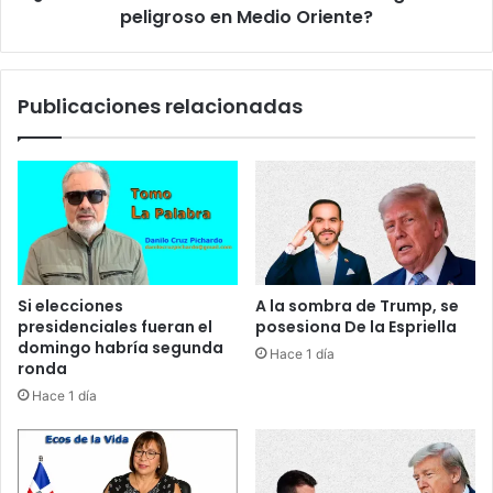
a
peligroso en Medio Oriente?
o
s
n
a
f
p
l
Publicaciones relacionadas
a
i
r
c
i
t
e
o
n
…
c
o
i
e
a
l
s
c
Si elecciones
A la sombra de Trump, se
o
presidenciales fueran el
posesiona De la Espriella
m
domingo habría segunda
Hace 1 día
i
ronda
e
Hace 1 día
n
z
o
d