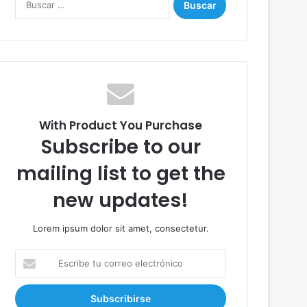
u
s
c
a
r
:
With Product You Purchase
Subscribe to our
mailing list to get the
new updates!
Lorem ipsum dolor sit amet, consectetur.
E
s
c
r