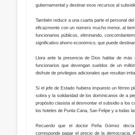
o
gubernamental y destinar esos recursos al subsidi
:
e
También reducir a una cuarta parte el personal de
l
eficazmente con un número mucho menor, al tiemp
a
c
funcionarios públicos, eliminando, concomitanteme
c
significativo ahorro económico, que puede destinars
e
s
Llora ante la presencia de Dios hablar de más s
o
funcionarios que devengan sueldos de un milló
a
disfrute de privilegios adicionales que resultan irrit
l
H
i
Si el jefe de Estado hubiera impuesto un férreo 
p
sobra y la solidaridad de los dominicanos de a pie
ó
propósito clasista al desmontar el subsidio a los 
d
los hoteles de Punta Cana, San Felipe y a todas 
r
o
m
Recuerdo que el doctor Peña Gómez decía
o
corresponde pagar el precio de la democracia. 