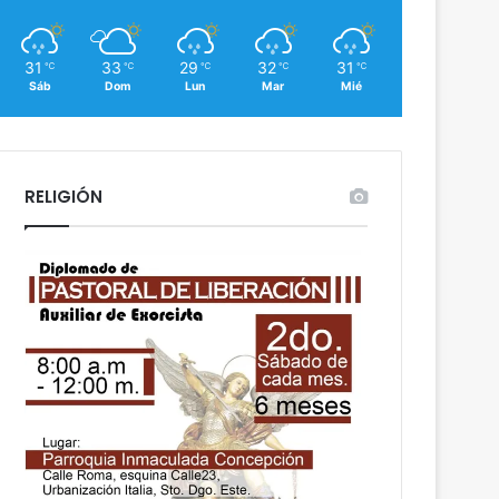
31
33
29
32
31
℃
℃
℃
℃
℃
Sáb
Dom
Lun
Mar
Mié
RELIGIÓN