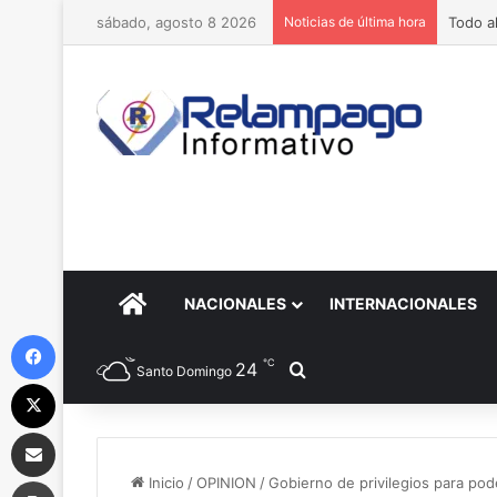
sábado, agosto 8 2026
Noticias de última hora
Hacker
PORTADA
NACIONALES
INTERNACIONALES
Facebook
℃
24
Buscar por
Santo Domingo
X
Compartir por correo electrónico
Imprimir
Inicio
/
OPINION
/
Gobierno de privilegios para pode