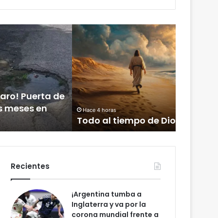
D
i
o
s
c
e
l
e
Hace 4 horas
Hace 1 día
b
Todo al tiempo de Dios
Dios ce
m
r
ó
e
n
g
Recientes
D
r
a
n
¡Argentina tumba a
d
Inglaterra y va por la
e
corona mundial frente a