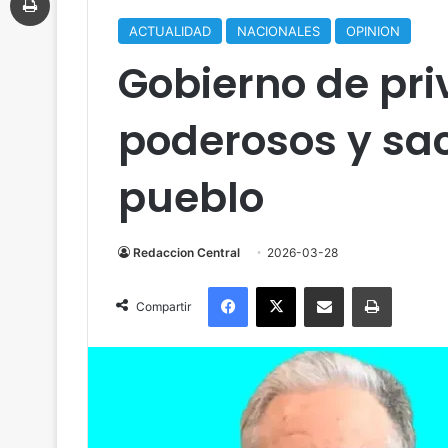
ACTUALIDAD
NACIONALES
OPINION
Gobierno de pri
poderosos y sacr
pueblo
Redaccion Central
2026-03-28
Facebook
X
Compartir por correo electrónico
Imprimir
Compartir