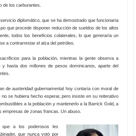
o
o de los carburantes.
!
P
l servicio diplomático, que se ha demostrado que funcionaría
u
o que procede disponer reducción de sueldos de los altos
e
r
nte, todos los beneficios colaterales, lo que generaría un
t
e a contrarrestar el alza del petróleo.
a
d
acrificios para la población, mientras la gente observa a
e
n y hasta dos millones de pesos dominicanos, aparte del
H
antes.
i
e
r
plan de austeridad gubernamental hoy contaría con moral de
r
 no se hubiera hecho esperar, pero insiste en su reiterativo
o
combustibles a la población y mantenerlo a la Barrick Gold, a
l
las empresas de zonas francas. Un abuso.
l
e
v
 que a los poderosos les
a
Abinader, que nunca votó por