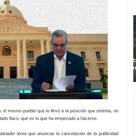
¡
T
S
o
i
d
n
o
a
a
g
l
Hace 3 horas
u
t
eso al
¡Sin agua y pagando caro! Puerta de
a
i
Hierro lleva más de dos meses en
y
e
sequía
p
a
p
g
o
a
d
n
e
d
, el mismo pueblo que lo llevó a la posición que ostenta, no
o
i
l lado flaco, que es lo que ha empezado a hacerse.
c
o
a
s
r
inader tenía que anunciar la cancelación de la publicidad