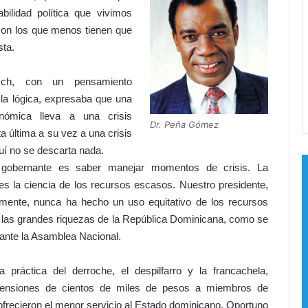
m
ilidad política que vivimos
á
son los que menos tienen que
s
d
sta.
e
d
ch, con un pensamiento
o
la lógica, expresaba que una
s
onómica lleva a una crisis
m
Dr. Peña Gómez
e
ta última a su vez a una crisis
s
quí no se descarta nada.
e
gobernante es saber manejar momentos de crisis. La
s
s la ciencia de los recursos escasos. Nuestro presidente,
e
mente, nunca ha hecho un uso equitativo de los recursos
n
y las grandes riquezas de la República Dominicana, como se
s
e
 ante la Asamblea Nacional.
q
u
práctica del derroche, el despilfarro y la francachela,
í
pensiones de cientos de miles de pesos a miembros de
a
ofrecieron el menor servicio al Estado dominicano. Oportuno