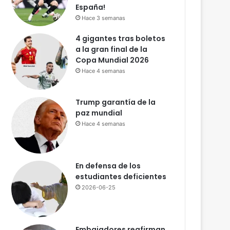
c
España!
o
Hace 3 semanas
n
4 gigantes tras boletos
m
a la gran final de la
i
Copa Mundial 2026
g
o
Hace 4 semanas
Trump garantía de la
paz mundial
Hace 4 semanas
En defensa de los
estudiantes deficientes
2026-06-25
Embajadores reafirman