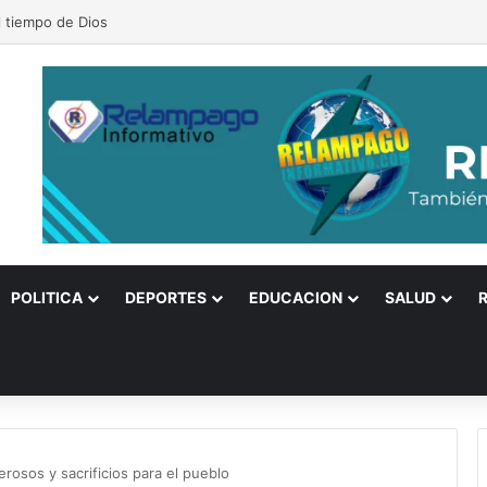
s descubren ‘participación’ de la OTAN en ataques a Rusia, corrupción 
POLITICA
DEPORTES
EDUCACION
SALUD
rosos y sacrificios para el pueblo