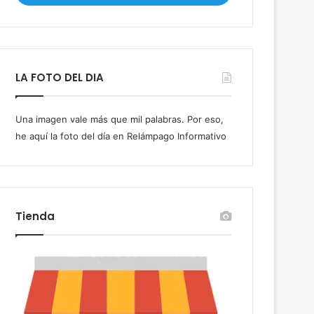
i
b
e
t
u
LA FOTO DEL DIA
c
o
r
Una imagen vale más que mil palabras. Por eso,
r
he aquí la foto del día en Relámpago Informativo
e
o
e
l
e
c
Tienda
t
r
ó
n
i
c