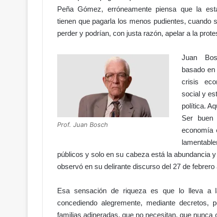
V
Peña Gómez, erróneamente piensa que la estab
C
tienen que pagarla los menos pudientes, cuando 
e
n
perder y podrían, con justa razón, apelar a la prote
t
e
Juan Bos
n
basado en 
a
crisis ec
r
i
social y es
o
política. A
d
Ser buen 
a
Prof. Juan Bosch
economía e
v
lamentable
e
públicos y solo en su cabeza está la abundancia 
r
g
observó en su delirante discurso del 27 de febrero
ü
e
Esa sensación de riqueza es que lo lleva a la 
n
concediendo alegremente, mediante decretos, 
z
familias adineradas, que no necesitan, que nunca 
a