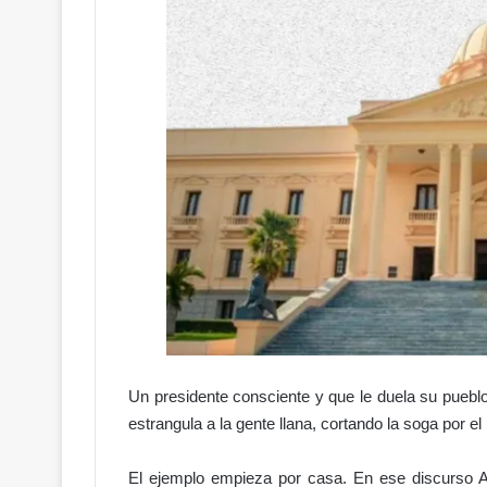
D
e
l
o
r
g
Hace 2 días
u
Del orgullo al abandono: el acc
l
Hipódromo V Centenario da
l
vergüenza
o
a
l
a
b
a
Un presidente consciente y que le duela su pueblo
n
estrangula a la gente llana, cortando la soga por e
d
o
n
El ejemplo empieza por casa. En ese discurso Ab