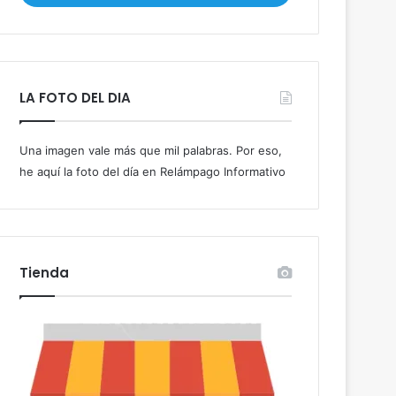
i
b
e
t
u
LA FOTO DEL DIA
c
o
r
Una imagen vale más que mil palabras. Por eso,
r
he aquí la foto del día en Relámpago Informativo
e
o
e
l
e
c
Tienda
t
r
ó
n
i
c