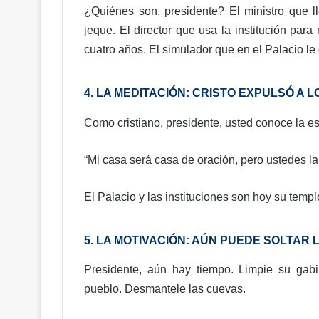
q
¿Quiénes son, presidente? El ministro que l
u
jeque. El director que usa la institución par
e
cuatro años. El simulador que en el Palacio le 
!
R
D
4. LA MEDITACIÓN: CRISTO EXPULSÓ A
a
t
Como cristiano, presidente, usted conoce la e
r
a
p
“Mi casa será casa de oración, pero ustedes l
a
d
El Palacio y las instituciones son hoy su temp
a
e
n
5. LA MOTIVACIÓN: AÚN PUEDE SOLTAR
u
n
Presidente, aún hay tiempo. Limpie su gabi
t
pueblo. Desmantele las cuevas.
a
p