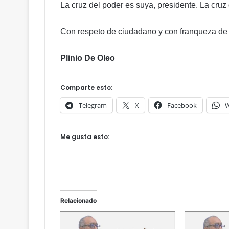
ó
La cruz del poder es suya, presidente. La cruz 
n
p
Con respeto de ciudadano y con franqueza de c
e
r
m
Plinio De Oleo
a
n
Comparte esto:
e
n
Telegram
X
Facebook
W
t
e
Me gusta esto:
Relacionado