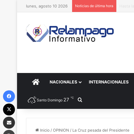
lunes, agosto 10 2026
Noticias de última hora
Salmo 6
PORTADA
NACIONALES
INTERNACIONALES
Facebook
℃
27
Buscar por
Santo Domingo
X
Compartir por correo electrónico
Imprimir
Inicio
/
OPINION
/
La Cruz pesada del Presidente