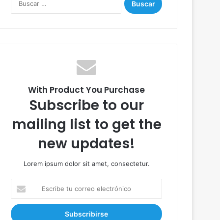
u
s
c
a
r
:
With Product You Purchase
Subscribe to our
mailing list to get the
new updates!
Lorem ipsum dolor sit amet, consectetur.
E
s
c
r