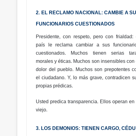
2. EL RECLAMO NACIONAL: CAMBIE A S
¡
FUNCIONARIOS CUESTIONADOS
E
l
Presidente, con respeto, pero con frialdad: 
t
r
país le reclama cambiar a sus funcionari
á
cuestionados. Muchos tienen serias tar
n
morales y éticas. Muchos son insensibles con 
Hace 24 horas
s
 fe y confianza
¡El tránsito se fue a pique! RD
dolor del pueblo. Muchos son prepotentes c
i
atrapada en un tapón perman
t
el ciudadano. Y, lo más grave, contradicen s
o
propias prédicas.
s
e
f
Usted predica transparencia. Ellos operan en
u
viejo.
e
a
p
3. LOS DEMONIOS: TIENEN CARGO, CÉD
i