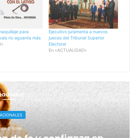
maquillaje para
Ejecutivo juramenta a nuevos
 país no aguanta más
jueces del Tribunal Superior
N»
Electoral
En «ACTUALIDAD»
ead Next
ERNACIONALES
ce 18 horas