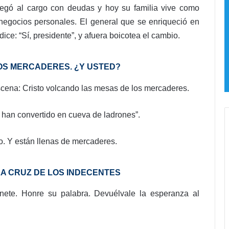
o
legó al cargo con deudas y hoy su familia vive como
!
a negocios personales. El general que se enriqueció en
P
dice: “Sí, presidente”, y afuera boicotea el cambio.
u
e
r
 LOS MERCADERES. ¿Y USTED?
t
a
scena: Cristo volcando las mesas de los mercaderes.
d
e
a han convertido en cueva de ladrones”.
i
e
lo. Y están llenas de mercaderes.
r
r
o
 LA CRUZ DE LOS INDECENTES
l
l
nete. Honre su palabra. Devuélvale la esperanza al
e
v
a