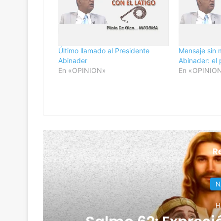
Último llamado al Presidente
Mensaje sin 
Abinader
Abinader: el
En «OPINION»
En «OPINIO
R
INT
Ha