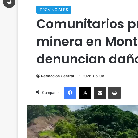
PROVINCIALES
Comunitarios p
minera en Mont
denuncian dañ
Redaccion Central
2026-05-08
Facebook
X
Compartir por correo electrónico
Imprimir
Compartir