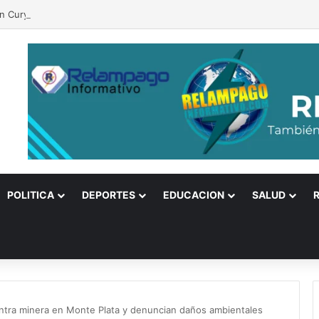
in Cury hijo presidirá nuevo bloque jurídico regional
POLITICA
DEPORTES
EDUCACION
SALUD
ntra minera en Monte Plata y denuncian daños ambientales