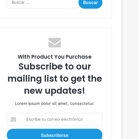
u
s
c
a
r
:
With Product You Purchase
Subscribe to our
mailing list to get the
new updates!
Lorem ipsum dolor sit amet, consectetur.
E
s
c
r