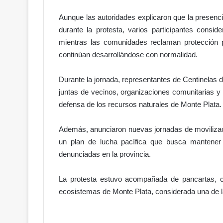
Aunque las autoridades explicaron que la presencia
durante la protesta, varios participantes consi
¡
S
mientras las comunidades reclaman protección p
e
continúan desarrollándose con normalidad.
a
c
Durante la jornada, representantes de Centinelas
a
juntas de vecinos, organizaciones comunitarias 
b
Hace 18 horas
ó
defensa de los recursos naturales de Monte Plata.
irá nuevo
¡Se acabó la espera! Entra hoy
l
l
vigencia el nuevo Código Pena
a
Además, anunciaron nuevas jornadas de movilizaci
e
un plan de lucha pacífica que busca mantener 
s
denunciadas en la provincia.
p
e
r
La protesta estuvo acompañada de pancartas, 
a
ecosistemas de Monte Plata, considerada una de la
!
E
n