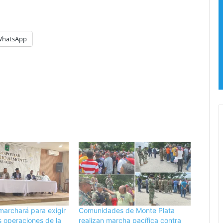
o
l
s
a
l
hatsApp
a
c
o
r
r
u
p
c
i
ó
n
s
e
p
u
l
marchará para exigir
Comunidades de Monte Plata
v
s operaciones de la
realizan marcha pacífica contra