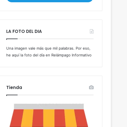
i
b
e
t
u
LA FOTO DEL DIA
c
o
r
Una imagen vale más que mil palabras. Por eso,
r
he aquí la foto del día en Relámpago Informativo
e
o
e
l
e
c
Tienda
t
r
ó
n
i
c