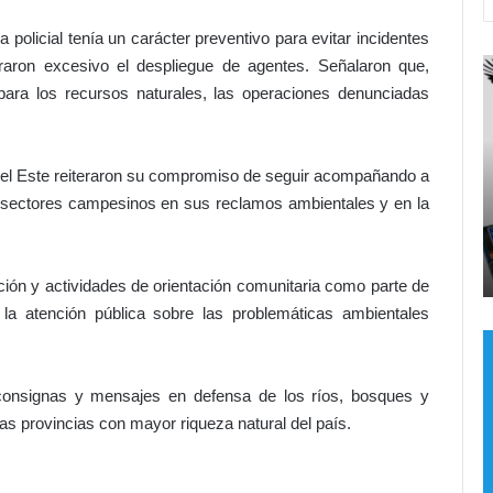
 policial tenía un carácter preventivo para evitar incidentes
deraron excesivo el despliegue de agentes. Señalaron que,
U
L
n
a
ara los recursos naturales, las operaciones denunciadas
a
v
r
e
e
r
 del Este reiteraron su compromiso de seguir acompañando a
s
d
y sectores campesinos en sus reclamos ambientales y en la
p
a
u
d
 en
Hace 19 horas
e
n
l
Una respuesta más de Dios
s
o
ón y actividades de orientación comunitaria como parte de
t
s
la atención pública sobre las problemáticas ambientales
a
e
m
e
á
n
s
c
consignas y mensajes en defensa de los ríos, bosques y
d
a
s provincias con mayor riqueza natural del país.
e
r
D
c
i
e