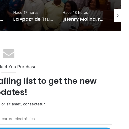
Hace 17 horas
Hace 18 horas
Hace 18 
n protesta contra Edeeste tras mejora temporal del servicio eléctrico en Bayaguana.
La «paz» de Trump con Irán se cocina en una olla de presión
¿Henry Molina, repudiado por los jueces?
duct You Purchase
iling list to get the new
dates!
or sit amet, consectetur.