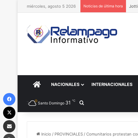
miércoles, agosto 5 2026
Noticias de última hora
Jott
PORTADA
NACIONALES
INTERNACIONALES
Facebook
℃
31
Buscar por
Santo Domingo
X
Compartir por correo electrónico
Imprimir
Inicio
/
PROVINCIALES
/
Comunitarios protestan co