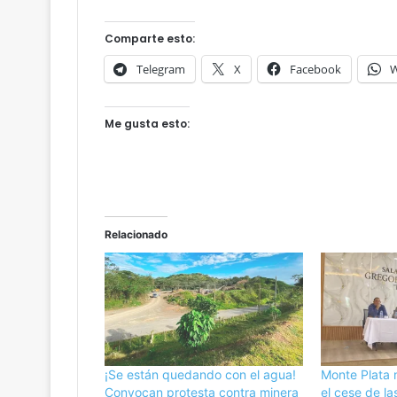
t
r
Comparte esto:
a
h
Telegram
X
Facebook
W
o
y
e
Me gusta esto:
n
v
i
g
e
n
Relacionado
c
i
a
e
l
n
u
¡Se están quedando con el agua!
Monte Plata 
e
Convocan protesta contra minera
el cese de la