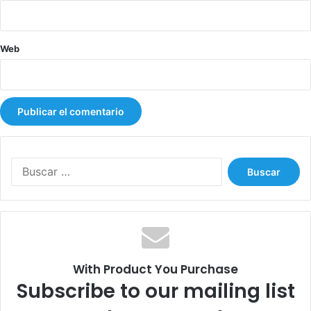
e
l
I
Web
N
A
B
I
E
B
u
s
c
a
r
:
With Product You Purchase
Subscribe to our mailing list