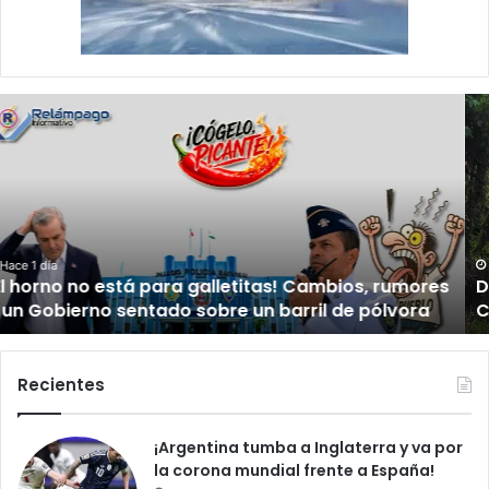
D
e
l
o
r
g
u
l
Hace 1 día
Del orgullo al abandono: el acceso al Hipódromo V
l
Centenario da vergüenza
o
a
l
a
Recientes
b
a
¡Argentina tumba a Inglaterra y va por
n
la corona mundial frente a España!
d