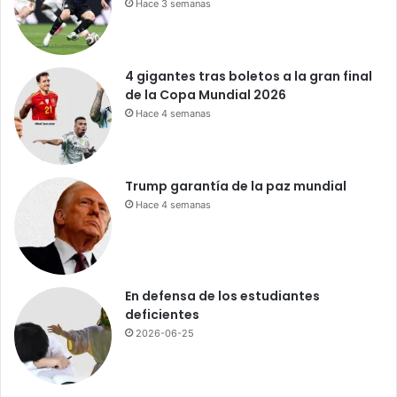
o
Hace 3 semanas
n
o
:
4 gigantes tras boletos a la gran final
e
de la Copa Mundial 2026
l
Hace 4 semanas
a
c
c
e
Trump garantía de la paz mundial
s
Hace 4 semanas
o
a
l
H
i
En defensa de los estudiantes
p
deficientes
ó
2026-06-25
d
r
o
m