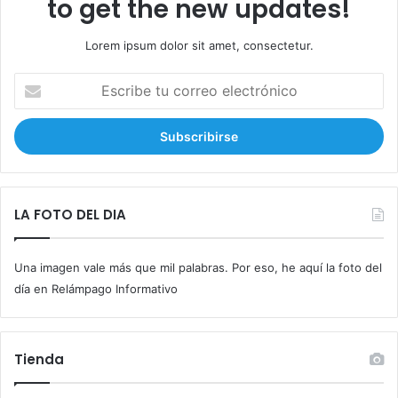
to get the new updates!
Lorem ipsum dolor sit amet, consectetur.
E
s
c
r
i
b
e
t
LA FOTO DEL DIA
u
c
Una imagen vale más que mil palabras. Por eso, he aquí la foto del
o
r
día en Relámpago Informativo
r
e
o
Tienda
e
l