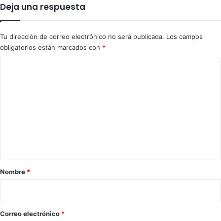
t
Deja una respuesta
i
g
a
Tu dirección de correo electrónico no será publicada.
Los campos
r
obligatorios están marcados con
*
c
o
C
m
o
p
r
m
a
e
m
n
i
l
t
l
a
o
n
r
Nombre
*
a
i
r
i
o
a
*
Correo electrónico
*
d