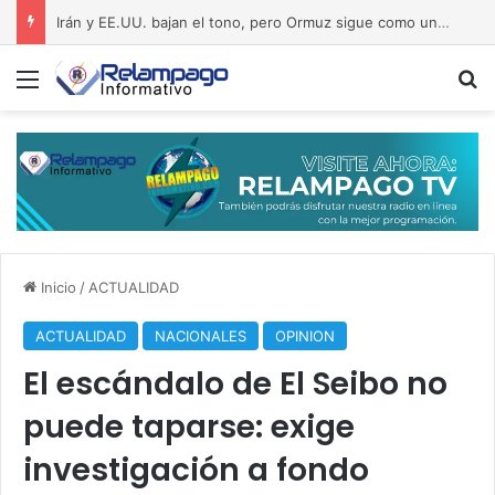
Irán y EE.UU. bajan el tono, pero Ormuz sigue como una bomba a punto de estallar
Menú
B
Inicio
/
ACTUALIDAD
ACTUALIDAD
NACIONALES
OPINION
El escándalo de El Seibo no
puede taparse: exige
investigación a fondo