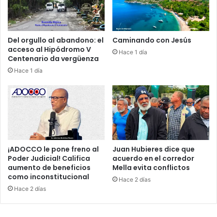
d
o
e
m
s
i
t
t
Del orgullo al abandono: el
Caminando con Jesús
a
a
acceso al Hipódromo V
Hace 1 día
t
s
Centenario da vergüenza
a
”
Hace 1 día
l
!
R
e
c
l
a
m
a
¡ADOCCO le pone freno al
Juan Hubieres dice que
n
Poder Judicial! Califica
acuerdo en el corredor
i
aumento de beneficios
Mella evita conflictos
como inconstitucional
n
Hace 2 días
v
Hace 2 días
e
s