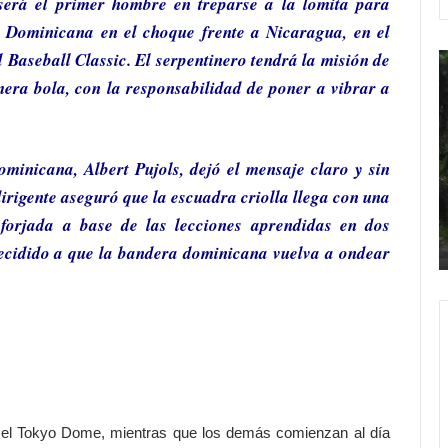
será el primer hombre en treparse a la lomita para
a Dominicana
en el choque frente a
Nicaragua
, en el
 Baseball Classic
. El serpentinero tendrá la misión de
D
e
a
imera bola, con la responsabilidad de poner a vibrar a
l
o
i
r
n
dominicana,
g
Albert Pujols
, dejó el mensaje claro y sin
a
Hace 18 minutos
u
n
 dirigente aseguró que la escuadra criolla llega con una
Del orgullo al abandono: el acceso al
l
d
¿Más
Hipódromo V Centenario da
forjada a base de las lecciones aprendidas en dos
l
o
?
vergüenza
decidido a que la bandera dominicana vuelva a ondear
o
c
a
o
l
n
a
J
b
e
a
s
n
ú
d
s
o
n el Tokyo Dome, mientras que los demás comienzan al día
n