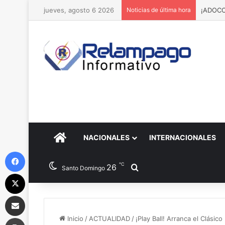
jueves, agosto 6 2026
Noticias de última hora
¡ADOCCO
PORTADA
NACIONALES
INTERNACIONALES
Facebook
℃
26
Buscar por
Santo Domingo
X
Compartir por correo electrónico
Imprimir
Inicio
/
ACTUALIDAD
/
¡Play Ball! Arranca el Clásic