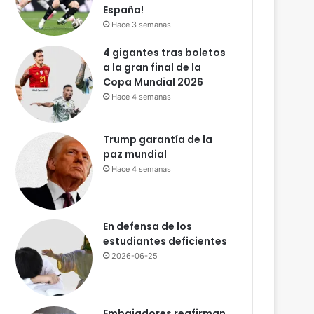
l
España!
P
Hace 3 semanas
o
4 gigantes tras boletos
d
a la gran final de la
e
Copa Mundial 2026
r
J
Hace 4 semanas
u
d
Trump garantía de la
i
paz mundial
c
Hace 4 semanas
i
a
l
!
En defensa de los
C
estudiantes deficientes
a
2026-06-25
l
i
f
i
Embajadores reafirman