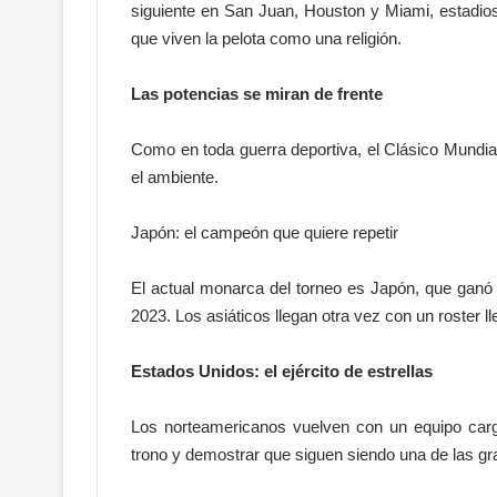
siguiente en San Juan, Houston y Miami, estadio
P
e
que viven la pelota como una religión.
n
a
Las potencias se miran de frente
l
!
Como en toda guerra deportiva, el Clásico Mundial
¿
M
el ambiente.
á
s
Japón: el campeón que quiere repetir
j
u
El actual monarca del torneo es Japón, que ganó el
s
2023. Los asiáticos llegan otra vez con un roster l
t
i
c
Estados Unidos: el ejército de estrellas
i
a
Los norteamericanos vuelven con un equipo carg
…
trono y demostrar que siguen siendo una de las gra
o
m