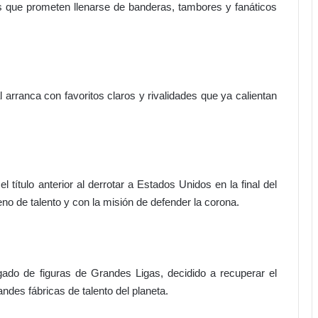
s que prometen llenarse de banderas, tambores y fanáticos
o
:
e
l
a
c
 arranca con favoritos claros y rivalidades que ya calientan
c
e
s
o
a
l
 título anterior al derrotar a Estados Unidos en la final del
H
leno de talento y con la misión de defender la corona.
i
p
ó
d
r
ado de figuras de Grandes Ligas, decidido a recuperar el
o
ndes fábricas de talento del planeta.
m
o