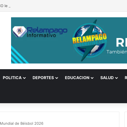
 le pone freno al Poder Judicial! Califica aumento de beneficios como 
POLITICA
DEPORTES
EDUCACION
SALUD
o Mundial de Béisbol 2026