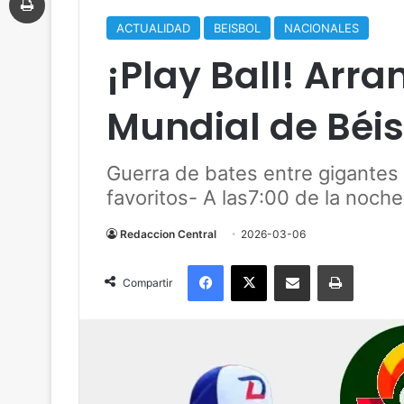
ACTUALIDAD
BEISBOL
NACIONALES
¡Play Ball! Arra
Mundial de Béis
Guerra de bates entre gigantes
favoritos- A las7:00 de la noch
Redaccion Central
2026-03-06
Facebook
X
Compartir por correo electrónico
Imprimir
Compartir