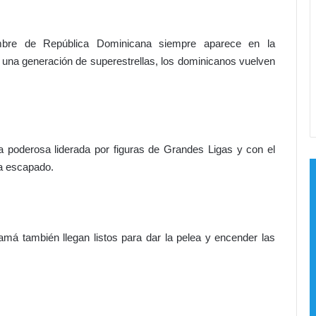
V
C
e
mbre de República Dominicana siempre aparece en la
n
una generación de superestrellas, los dominicanos vuelven
t
e
n
a
r
i
a poderosa liderada por figuras de Grandes Ligas y con el
o
d
ha escapado.
a
v
e
r
á también llegan listos para dar la pelea y encender las
g
ü
e
n
z
a