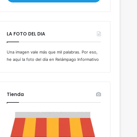
i
b
e
t
u
LA FOTO DEL DIA
c
o
r
Una imagen vale más que mil palabras. Por eso,
r
he aquí la foto del día en Relámpago Informativo
e
o
e
l
e
c
Tienda
t
r
ó
n
i
c