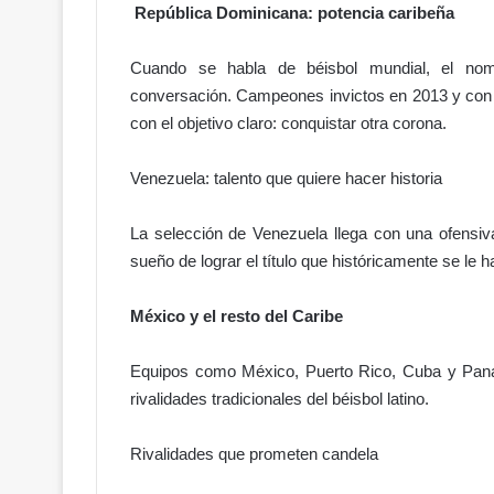
á
República Dominicana: potencia caribeña
s
m
Cuando se habla de béisbol mundial, el no
i
conversación. Campeones invictos en 2013 y con 
e
d
con el objetivo claro: conquistar otra corona.
o
a
Venezuela: talento que quiere hacer historia
h
a
La selección de Venezuela llega con una ofensiv
b
l
sueño de lograr el título que históricamente se le 
a
r
México y el resto del Caribe
?
Equipos como México, Puerto Rico, Cuba y Panam
rivalidades tradicionales del béisbol latino.
Rivalidades que prometen candela