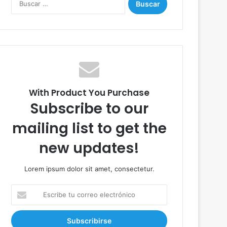
u
s
c
a
r
:
With Product You Purchase
Subscribe to our
mailing list to get the
new updates!
Lorem ipsum dolor sit amet, consectetur.
E
s
c
r