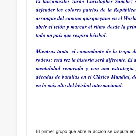
El lanzamisiles zurdo Christopher Sánchez 
defender los colores patrios de la
Repúblic
arranque del camino quisqueyano en el
World
¡
E
abrir el telón y marcar el ritmo desde la pr
n
todo un país que respira béisbol.
t
r
Mientras tanto, el comandante de la tropa 
ó
e
rodeos: esta vez la historia será diferente. El
Hace 17 horas
l
¡Entró el nuevo Código Penal! 
mentalidad renovada y con una estrategia 
n
justicia… o más miedo a hablar
décadas de batallas en el Clásico Mundial, 
u
e
en lo más alto del béisbol internacional.
v
o
C
ó
d
i
g
El primer grupo que abre la acción se disputa e
o