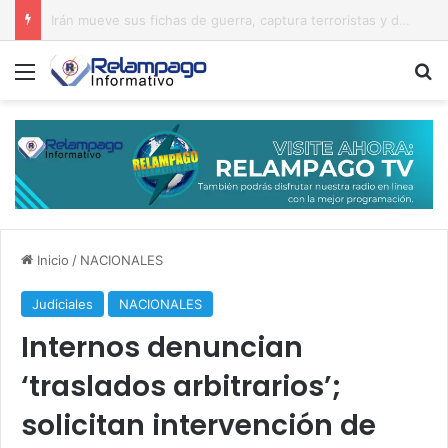
Del orgullo al abandono: el acceso al Hipódromo V Centenario da vergüenza
Menú
B
Inicio
/
NACIONALES
Judiciales
NACIONALES
Internos denuncian
‘traslados arbitrarios’;
solicitan intervención de