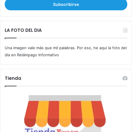
r
i
b
e
t
LA FOTO DEL DIA
u
c
Una imagen vale más que mil palabras. Por eso, he aquí la foto del
o
r
día en Relámpago Informativo
r
e
o
Tienda
e
l
e
c
t
r
ó
n
i