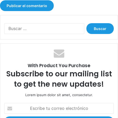
s
B
u
s
c
a
r
:
With Product You Purchase
Subscribe to our mailing list
to get the new updates!
Lorem ipsum dolor sit amet, consectetur.
E
s
c