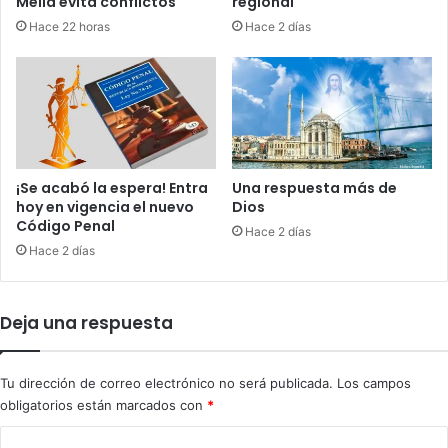
Mella evita conflictos
regional
c
d
Hace 22 horas
Hace 2 días
a
e
n
r
a
a
c
t
i
v
¡Se acabó la espera! Entra
Una respuesta más de
a
hoy en vigencia el nuevo
Dios
a
Código Penal
Hace 2 días
p
Hace 2 días
o
y
o
Deja una respuesta
y
a
b
Tu dirección de correo electrónico no será publicada.
Los campos
r
obligatorios están marcados con
*
e
l
C