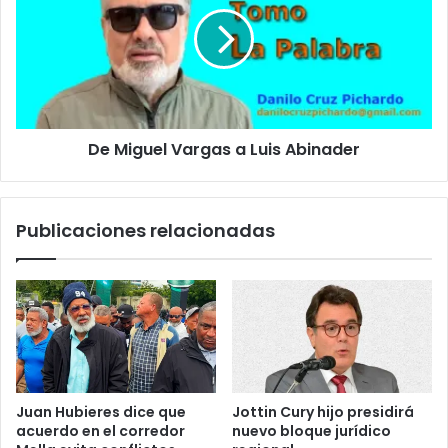
M
i
a
i
c
g
g
o
e
u
d
e
i
l
a
V
!
De Miguel Vargas a Luis Abinader
a
C
r
r
g
u
a
Publicaciones relacionadas
z
s
R
a
o
L
j
u
a
i
D
s
o
A
m
b
i
i
Juan Hubieres dice que
Jottin Cury hijo presidirá
n
n
acuerdo en el corredor
nuevo bloque jurídico
i
a