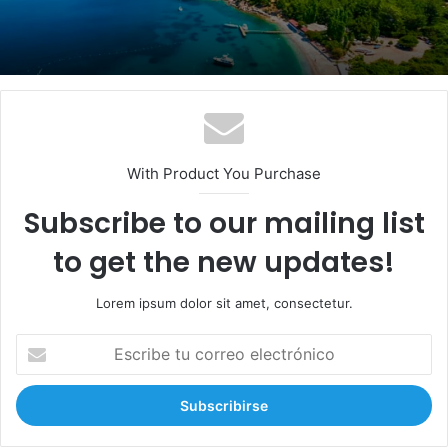
inconstitucional
With Product You Purchase
Subscribe to our mailing list
to get the new updates!
Lorem ipsum dolor sit amet, consectetur.
E
s
c
r
i