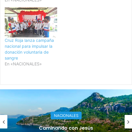
Cruz Roja lanza campaña
nacional para impulsar la
donación voluntaria de
sangre
En «NACIONALES»
Judiciales
¡ADOCCO le pone freno al Poder Judicial!
Califica aumento de beneficios como