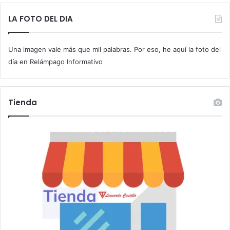
e
t
LA FOTO DEL DIA
u
c
Una imagen vale más que mil palabras. Por eso, he aquí la foto del
o
r
día en Relámpago Informativo
r
e
o
Tienda
e
l
e
c
t
r
ó
n
i
c
o