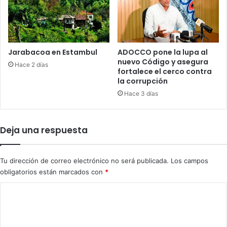
i
b
d
i
a
t
r
r
i
a
Jarabacoa en Estambul
ADOCCO pone la lupa al
d
r
nuevo Código y asegura
Hace 2 días
a
i
fortalece el cerco contra
d
la corrupción
o
c
s
Hace 3 días
o
'
n
;
V
s
Deja una respuesta
e
o
n
l
e
i
Tu dirección de correo electrónico no será publicada.
Los campos
z
c
obligatorios están marcados con
*
u
i
e
t
C
l
a
o
a
n
i
m