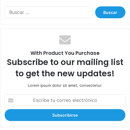
u
B
m
u
a
s
n
c
o
a
s
r
:
With Product You Purchase
Subscribe to our mailing list
to get the new updates!
Lorem ipsum dolor sit amet, consectetur.
E
s
c
r
i
b