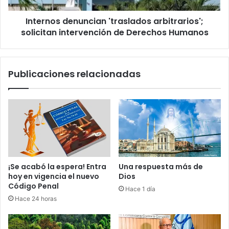
o
d
c
Internos denuncian 'traslados arbitrarios';
e
r
solicitan intervención de Derechos Humanos
n
á
u
t
n
i
c
Publicaciones relacionadas
c
i
a
a
y
n
l
'
a
t
d
r
e
a
u
s
d
l
¡Se acabó la espera! Entra
Una respuesta más de
a
a
hoy en vigencia el nuevo
Dios
d
d
Código Penal
Hace 1 día
e
o
Hace 24 horas
s
s
o
a
l
r