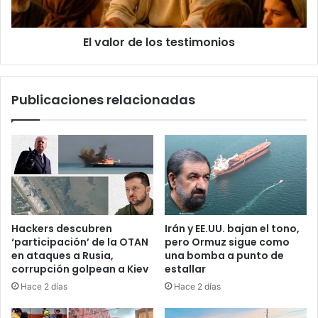
n
d
i
e
z
El valor de los testimonios
l
a
o
t
s
i
t
Publicaciones relacionadas
v
e
o
s
e
t
n
i
L
m
a
o
s
n
T
i
e
o
Hackers descubren
Irán y EE.UU. bajan el tono,
r
s
‘participación’ de la OTAN
pero Ormuz sigue como
r
en ataques a Rusia,
una bomba a punto de
e
corrupción golpean a Kiev
estallar
n
Hace 2 días
Hace 2 días
a
s