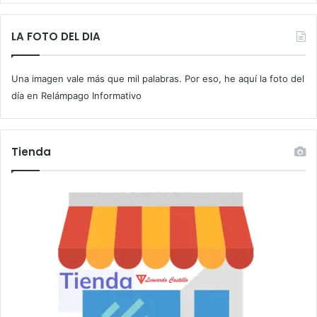
b
e
t
LA FOTO DEL DIA
u
c
Una imagen vale más que mil palabras. Por eso, he aquí la foto del
o
r
día en Relámpago Informativo
r
e
o
Tienda
e
l
e
c
t
r
ó
n
i
c
o