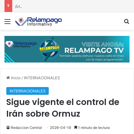
¡Leonel dispara contra el Gobierno! Afirma que el retroceso se percibe por doquier
Menú
B
Inicio
/
INTERNACIONALES
INTERNACIONALES
Sigue vigente el control de
Irán sobre Ormuz
Redaccion Central
2026-04-19
1 minuto de lectura