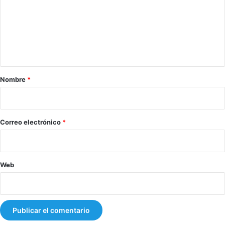
m
e
n
t
a
r
Nombre
*
i
o
*
Correo electrónico
*
Web