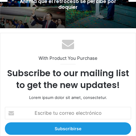
Afirma que el retroceso se percibe por
doquier
With Product You Purchase
Subscribe to our mailing list
to get the new updates!
Lorem ipsum dolor sit amet, consectetur.
E
s
c
r
i