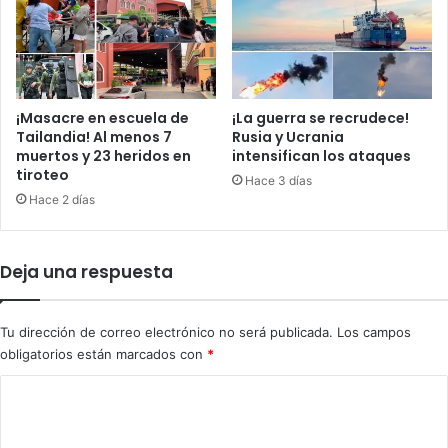
,
S
a
m
a
n
¡Masacre en escuela de
¡La guerra se recrudece!
á
Tailandia! Al menos 7
Rusia y Ucrania
muertos y 23 heridos en
intensifican los ataques
tiroteo
Hace 3 días
Hace 2 días
Deja una respuesta
Tu dirección de correo electrónico no será publicada.
Los campos
obligatorios están marcados con
*
C
o