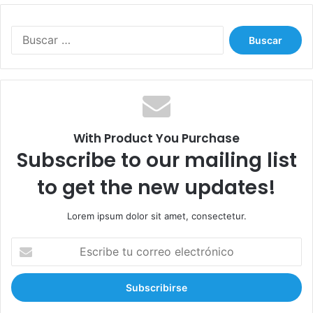
B
u
s
c
a
r
:
With Product You Purchase
Subscribe to our mailing list
to get the new updates!
Lorem ipsum dolor sit amet, consectetur.
E
s
c
r
i