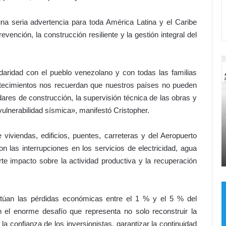
na seria advertencia para toda América Latina y el Caribe
evención, la construcción resiliente y la gestión integral del
C
¡
a
dad con el pueblo venezolano y con todas las familias
m
ntecimientos nos recuerdan que nuestros países no pueden
i
dares de construcción, la supervisión técnica de las obras y
n
vulnerabilidad sísmica», manifestó Cristopher.
a
n
eso al
d
l
 viviendas, edificios, puentes, carreteras y del Aeropuerto
Hace 2 días
o
e
on las interrupciones en los servicios de electricidad, agua
Caminando con Jesús
c
p
te impacto sobre la actividad productiva y la recuperación
o
o
n
n
J
e
sitúan las pérdidas económicas entre el 1 % y el 5 % del
e
f
s
r
n el enorme desafío que representa no solo reconstruir la
ú
e
 la confianza de los inversionistas, garantizar la continuidad