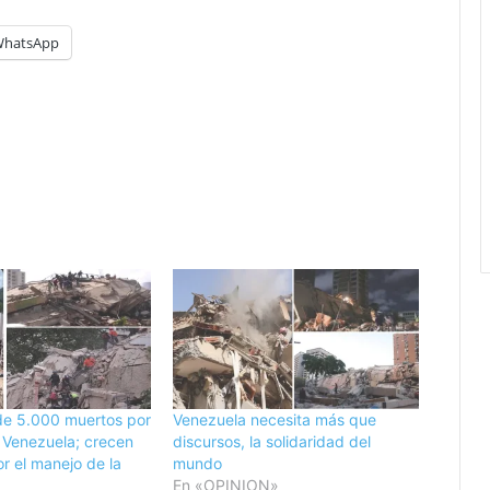
i
f
hatsApp
i
c
a
a
u
e
n
t
o
d
e
b
e
n
e
f
e 5.000 muertos por
Venezuela necesita más que
i
 Venezuela; crecen
discursos, la solidaridad del
c
por el manejo de la
mundo
i
En «OPINION»