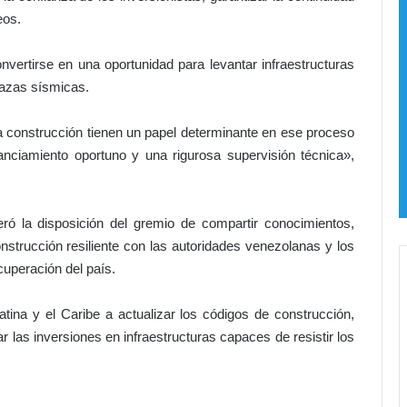
s
n
eos.
o
a
vertirse en una oportunidad para levantar infraestructuras
l
P
azas sísmicas.
o
d
construcción tienen un papel determinante en ese proceso
e
anciamiento oportuno y una rigurosa supervisión técnica»,
r
J
u
d
ó la disposición del gremio de compartir conocimientos,
i
strucción resiliente con las autoridades venezolanas y los
c
cuperación del país.
i
a
l
ina y el Caribe a actualizar los códigos de construcción,
!
r las inversiones en infraestructuras capaces de resistir los
a
l