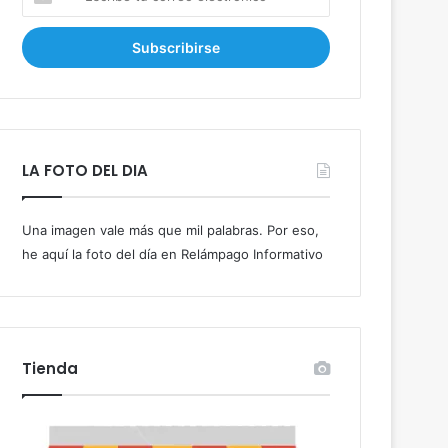
s
c
r
i
b
e
t
u
LA FOTO DEL DIA
c
o
r
Una imagen vale más que mil palabras. Por eso,
r
he aquí la foto del día en Relámpago Informativo
e
o
e
l
e
c
Tienda
t
r
ó
n