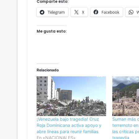
o
Comparte esto:
m
Telegram
X
Facebook
W
o
V
C
Me gusta esto:
e
n
t
e
n
a
Relacionado
r
i
o
d
a
v
e
r
¡Venezuela bajo tragedia! Cruz
Suman más d
g
Roja Dominicana activa apoyo y
terremoto en
ü
abre líneas para reunir familias
las críticas 
e
En «NACIONALES»
tragedia