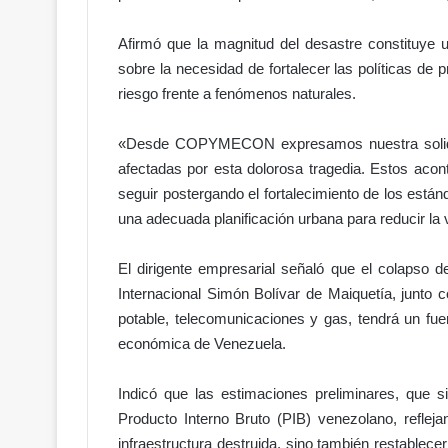
Afirmó que la magnitud del desastre constituye u
sobre la necesidad de fortalecer las políticas de pr
riesgo frente a fenómenos naturales.
D
e
«Desde COPYMECON expresamos nuestra solidari
l
afectadas por esta dolorosa tragedia. Estos aco
o
seguir postergando el fortalecimiento de los están
r
una adecuada planificación urbana para reducir la 
g
Hace 2 días
u
galletitas!
Del orgullo al abandono: el acc
l
El dirigente empresarial señaló que el colapso de
n Gobierno
Hipódromo V Centenario da
l
Internacional Simón Bolívar de Maiquetía, junto c
l de pólvora
vergüenza
o
potable, telecomunicaciones y gas, tendrá un fuer
a
económica de Venezuela.
l
a
Indicó que las estimaciones preliminares, que 
b
a
Producto Interno Bruto (PIB) venezolano, refleja
n
infraestructura destruida, sino también restablecer