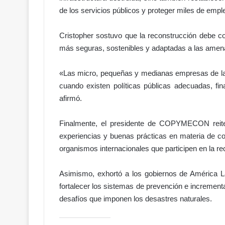
d
de los servicios públicos y proteger miles de empl
o
n
Cristopher sostuvo que la reconstrucción debe con
o
:
más seguras, sostenibles y adaptadas a las amen
e
l
«Las micro, pequeñas y medianas empresas de la 
a
cuando existen políticas públicas adecuadas, fin
c
afirmó.
c
e
s
Finalmente, el presidente de COPYMECON reiter
o
experiencias y buenas prácticas en materia de con
a
organismos internacionales que participen en la re
l
H
i
Asimismo, exhortó a los gobiernos de América Lat
p
fortalecer los sistemas de prevención e incrementa
ó
desafíos que imponen los desastres naturales.
d
r