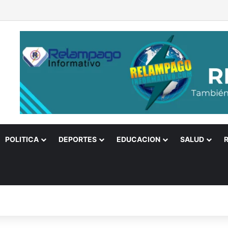
cciones presidenciales fueran el domingo habría segunda ronda
POLITICA
DEPORTES
EDUCACION
SALUD