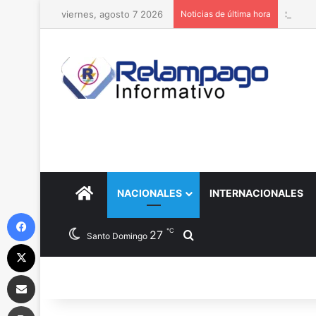
viernes, agosto 7 2026
Noticias de última hora
Si ele
PORTADA
NACIONALES
INTERNACIONALES
Facebook
℃
27
Buscar por
Santo Domingo
X
Compartir por correo electrónico
Imprimir