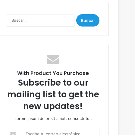
B
u
s
c
a
r
:
With Product You Purchase
Subscribe to our
mailing list to get the
new updates!
Lorem ipsum dolor sit amet, consectetur.
E