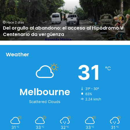
r
g
u
l
Hace 2 días
Del orgullo al abandono: el acceso al Hipódromo V
l
Centenario da vergüenza
o
a
l
a
Weather
b
31
a
℃
n
d
o
Melbourne
31º - 30º
n
63%
o
2.24 km/h
:
Scattered Clouds
e
l
a
c
31
33
32
33
31
℃
℃
℃
℃
℃