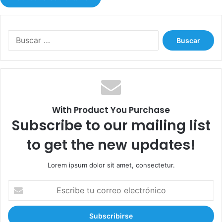
B
u
s
c
a
r
:
With Product You Purchase
Subscribe to our mailing list
to get the new updates!
Lorem ipsum dolor sit amet, consectetur.
E
s
c
r