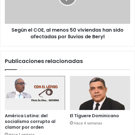
c
u
e
o
t
l
o
C
p
O
i
Según el COE, al menos 50 viviendas han sido
E
s
afectadas por lluvias de Beryl
,
t
a
a
l
6
m
Publicaciones relacionadas
d
e
e
n
N
o
o
s
v
5
i
0
e
v
m
i
b
v
América Latina: del
El Tíguere Dominicano
r
i
socialismo corrupto al
Hace 4 semanas
e
e
clamor por orden
d
n
Hace 1 semana