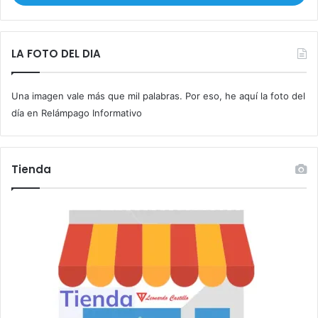
i
b
e
t
LA FOTO DEL DIA
u
c
Una imagen vale más que mil palabras. Por eso, he aquí la foto del
o
r
día en Relámpago Informativo
r
e
o
Tienda
e
l
e
c
t
r
ó
n
i
c