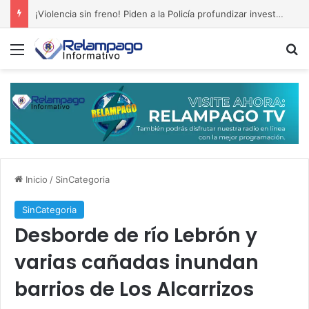
¡Violencia sin freno! Piden a la Policía profundizar investigación sobre asesinato en San Isidro
Menú
B
Inicio
/
SinCategoria
SinCategoria
Desborde de río Lebrón y
varias cañadas inundan
barrios de Los Alcarrizos