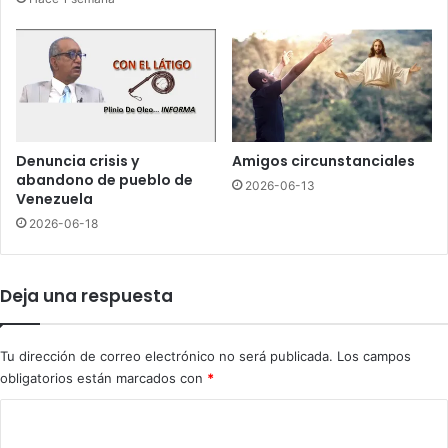
a
d
a
a
c
s
c
h
e
a
s
n
o
s
a
i
Denuncia crisis y
Amigos circunstanciales
S
d
abandono de pueblo de
2026-06-13
a
o
Venezuela
n
a
2026-06-18
C
f
r
e
i
c
Deja una respuesta
s
t
t
a
ó
d
Tu dirección de correo electrónico no será publicada.
Los campos
b
a
obligatorios están marcados con
*
a
s
l
p
C
o
o