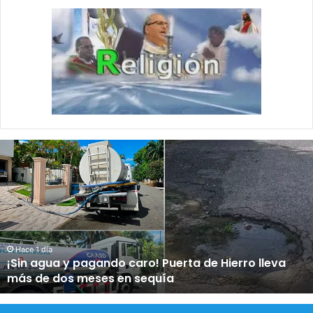
¡
S
i
n
a
g
u
a
Hace 1 día
¡Sin agua y pagando caro! Puerta de Hierro lleva
y
más de dos meses en sequía
p
a
g