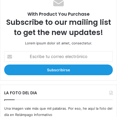
r
:
With Product You Purchase
Subscribe to our mailing list
to get the new updates!
Lorem ipsum dolor sit amet, consectetur.
E
s
c
r
i
b
e
t
LA FOTO DEL DIA
u
c
Una imagen vale más que mil palabras. Por eso, he aquí la foto del
o
r
día en Relámpago Informativo