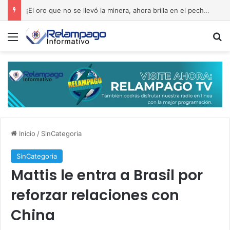
Septiembre de 1965: la memoria que reclama el rescate del edificio Copello
Menú
B
Inicio
/
SinCategoria
SinCategoria
Mattis le entra a Brasil por
reforzar relaciones con
China