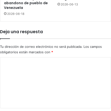
a
abandono de pueblo de
2026-06-13
d
Venezuela
o
2026-06-18
c
o
n
Deja una respuesta
t
r
a
Tu dirección de correo electrónico no será publicada.
Los campos
M
obligatorios están marcados con
*
a
d
C
u
o
r
o
m
e
n
t
a