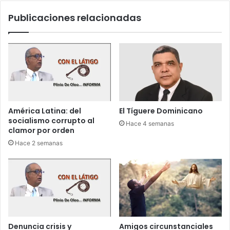
n
e
Publicaciones relacionadas
o
r
t
a
a
l
3
y
y
a
g
c
u
o
í
r
a
o
América Latina: del
El Tíguere Dominicano
a
n
socialismo corrupto al
Hace 4 semanas
I
e
clamor por orden
n
l
Hace 2 semanas
d
p
i
o
o
r
s
a
t
e
n
t
Denuncia crisis y
Amigos circunstanciales