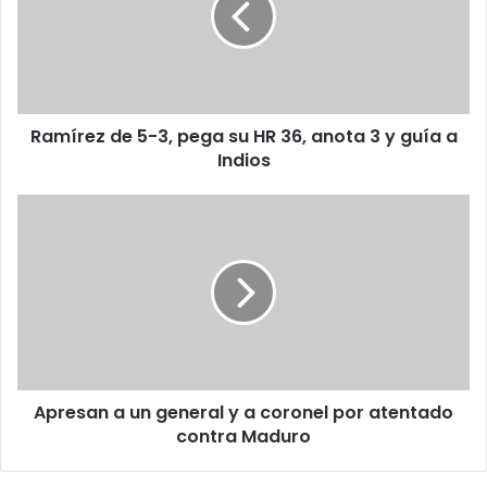
r
r
r
e
e
z
o
d
e
e
l
Ramírez de 5-3, pega su HR 36, anota 3 y guía a
5
e
Indios
-
c
3
t
,
A
r
p
p
ó
e
r
n
g
e
i
a
s
c
s
a
o
u
n
H
a
R
u
3
Apresan a un general y a coronel por atentado
n
6
contra Maduro
g
,
e
a
n