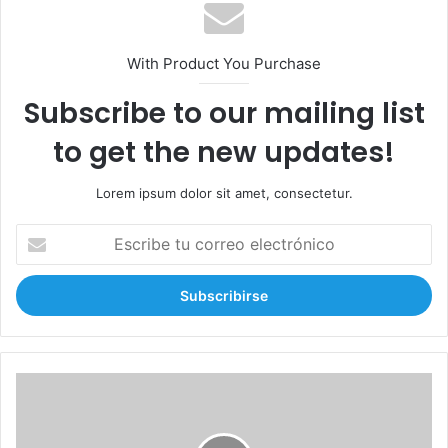
With Product You Purchase
Subscribe to our mailing list
to get the new updates!
Lorem ipsum dolor sit amet, consectetur.
E
s
c
r
i
b
e
t
R
u
a
c
m
o
í