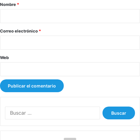
r
Nombre
*
i
o
*
Correo electrónico
*
Web
B
u
s
c
a