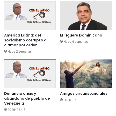
r
d
a
e
n
S
t
D
e
E
a
p
América Latina: del
El Tíguere Dominicano
s
o
socialismo corrupto al
Hace 4 semanas
a
r
clamor por orden
l
q
Hace 2 semanas
t
u
o
e
e
t
n
i
S
e
D
n
O
e
n
Denuncia crisis y
Amigos circunstanciales
u
abandono de pueblo de
2026-06-13
n
Venezuela
a
2026-06-18
s