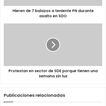
o
e
e
7
l
Hieren de 7 balazos a teniente PN durante
b
e
asalto en SDO
a
c
l
t
a
P
r
z
r
ó
o
o
n
s
t
i
a
e
c
t
s
o
e
t
n
a
i
n
e
Protestan en sector de SDE porque tienen una
e
n
semana sin luz
n
t
s
e
e
P
c
Publicaciones relacionadas
N
t
d
o
u
r