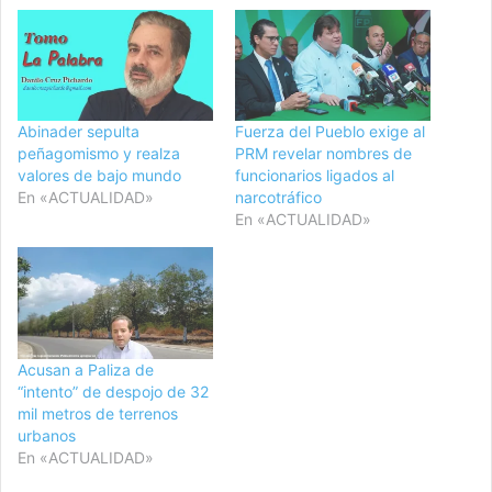
Abinader sepulta
Fuerza del Pueblo exige al
peñagomismo y realza
PRM revelar nombres de
valores de bajo mundo
funcionarios ligados al
En «ACTUALIDAD»
narcotráfico
En «ACTUALIDAD»
Acusan a Paliza de
“intento” de despojo de 32
mil metros de terrenos
urbanos
En «ACTUALIDAD»