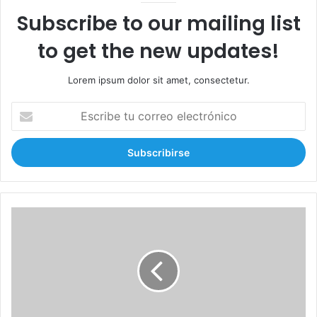
Subscribe to our mailing list
to get the new updates!
Lorem ipsum dolor sit amet, consectetur.
E
s
c
r
i
b
e
t
H
u
i
c
e
o
r
r
e
r
n
e
d