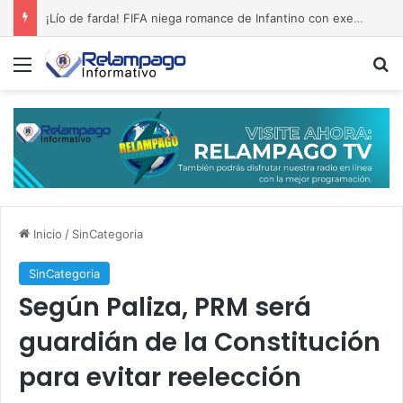
¡Lío de farda! FIFA niega romance de Infantino con exempleada de la UEFA
Menú
B
Inicio
/
SinCategoria
SinCategoria
Según Paliza, PRM será
guardián de la Constitución
para evitar reelección