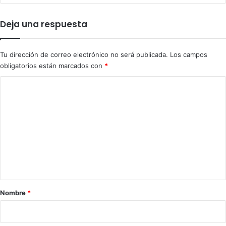
e
m
Deja una respuesta
a
n
a
Tu dirección de correo electrónico no será publicada.
Los campos
s
obligatorios están marcados con
*
i
n
C
l
o
u
z
m
e
n
t
a
r
Nombre
*
i
o