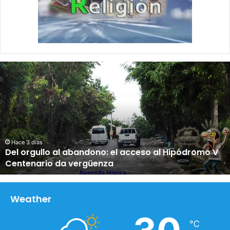
D
e
l
o
r
g
u
l
Hace 3 días
Del orgullo al abandono: el acceso al Hipódromo V
l
Centenario da vergüenza
o
a
l
a
Weather
b
a
℃
n