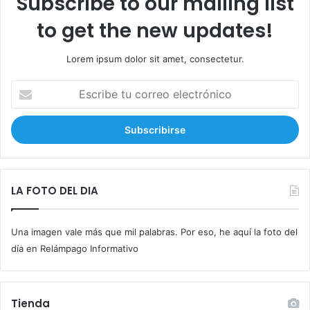
Subscribe to our mailing list
to get the new updates!
Lorem ipsum dolor sit amet, consectetur.
E
s
c
r
i
b
e
t
LA FOTO DEL DIA
u
c
Una imagen vale más que mil palabras. Por eso, he aquí la foto del
o
r
día en Relámpago Informativo
r
e
o
Tienda
e