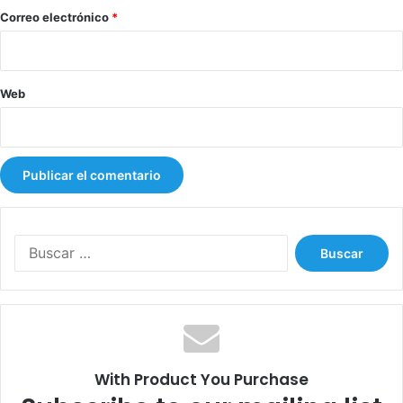
*
Correo electrónico
*
Web
B
u
s
c
a
r
:
With Product You Purchase