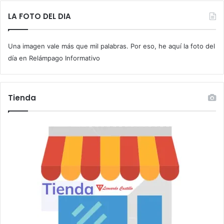
e
t
LA FOTO DEL DIA
u
c
Una imagen vale más que mil palabras. Por eso, he aquí la foto del
o
r
día en Relámpago Informativo
r
e
o
Tienda
e
l
e
c
t
r
ó
n
i
c
o