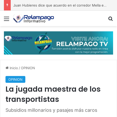
Juan Hubieres dice que acuerdo en el corredor Mella evita conflictos
Menú
B
Inicio
/
OPINION
OPINION
La jugada maestra de los
transportistas
Subsidios millonarios y pasajes más caros