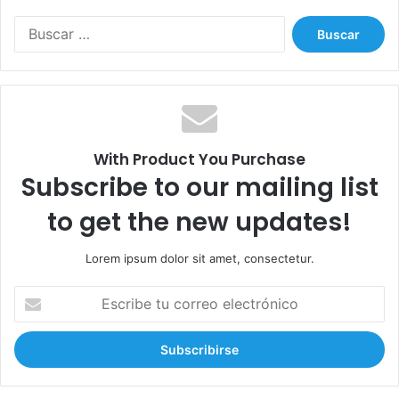
o
B
u
s
c
a
r
:
With Product You Purchase
Subscribe to our mailing list
to get the new updates!
Lorem ipsum dolor sit amet, consectetur.
E
s
c
r
i
b