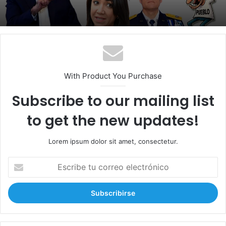
With Product You Purchase
Subscribe to our mailing list
to get the new updates!
Lorem ipsum dolor sit amet, consectetur.
E
s
c
r
i
b
e