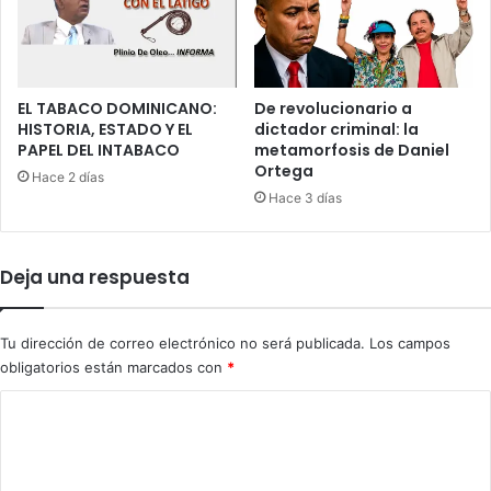
t
a
o
s
d
í
a
t
s
e
EL TABACO DOMINICANO:
De revolucionario a
u
r
HISTORIA, ESTADO Y EL
dictador criminal: la
f
PAPEL DEL INTABACO
metamorfosis de Daniel
m
Ortega
l
i
Hace 2 días
o
n
Hace 3 días
t
ó
a
e
d
l
Deja una respuesta
e
d
F
e
-
s
Tu dirección de correo electrónico no será publicada.
Los campos
1
f
obligatorios están marcados con
*
6
i
l
C
e
o
m
i
m