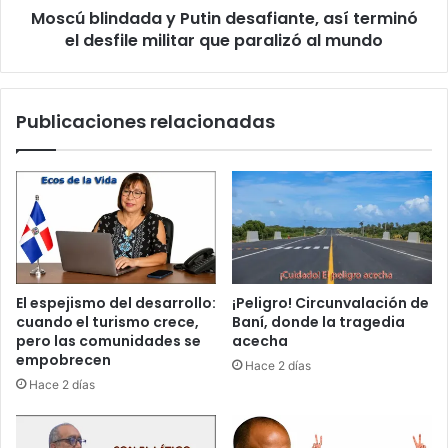
s
Moscú blindada y Putin desafiante, así terminó
d
t
el desfile militar que paralizó al mundo
a
a
d
l
a
o
y
Publicaciones relacionadas
s
P
d
u
i
t
e
i
n
n
t
d
e
e
s
s
;
a
El espejismo del desarrollo:
¡Peligro! Circunvalación de
e
f
cuando el turismo crece,
Baní, donde la tragedia
n
i
pero las comunidades se
acecha
v
a
empobrecen
Hace 2 días
i
n
Hace 2 días
a
t
r
e
á
,