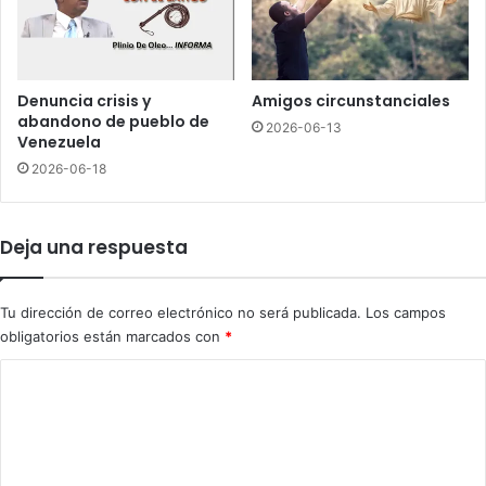
f
l
e
P
n
a
s
c
a
í
Denuncia crisis y
Amigos circunstanciales
"
f
abandono de pueblo de
2026-06-13
a
i
Venezuela
d
c
2026-06-18
e
o
r
y
e
v
Deja una respuesta
c
a
h
n
o
3
Tu dirección de correo electrónico no será publicada.
Los campos
s
obligatorios están marcados con
*
h
u
C
m
o
a
n
m
o
e
s