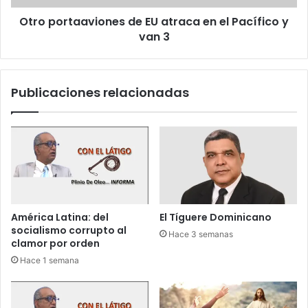
a
a
n
Otro portaaviones de EU atraca en el Pacífico y
a
a
van 3
v
p
i
r
o
e
n
Publicaciones relacionadas
m
e
i
s
o
d
d
e
e
E
l
U
a
a
U
t
E
r
América Latina: del
El Tíguere Dominicano
p
a
socialismo corrupto al
Hace 3 semanas
o
c
clamor por orden
r
a
Hace 1 semana
"
e
d
n
e
e