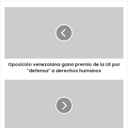
e
t
O
u
p
c
o
o
s
r
i
r
c
e
i
o
ó
e
n
l
Oposición venezolana gana premio de la UE por
v
e
"defensa" a derechos humanos
e
c
n
t
e
O
r
z
t
ó
o
r
n
l
o
i
a
p
c
n
o
o
a
r
g
t