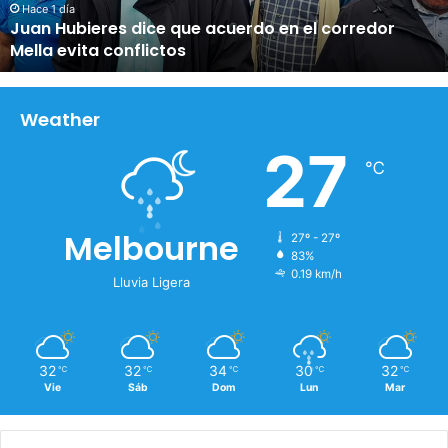
i
Hace 1 día
Juan Hubieres dice que acuerdo en el corredor
e
Mella evita conflictos
r
e
s
d
Weather
i
27
c
℃
e
q
u
Melbourne
27º - 27º
e
83%
a
0.19 km/h
c
Lluvia Ligera
u
e
r
d
32
32
34
30
32
℃
℃
℃
℃
℃
o
Vie
Sáb
Dom
Lun
Mar
e
n