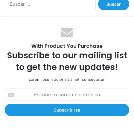
B
u
s
c
a
r
:
With Product You Purchase
Subscribe to our mailing list
to get the new updates!
Lorem ipsum dolor sit amet, consectetur.
E
s
c
r
i
b
e