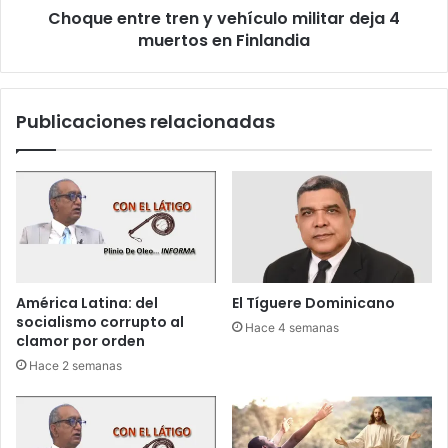
u
Choque entre tren y vehículo militar deja 4
r
d
muertos en Finlandia
e
i
t
e
r
n
e
Publicaciones relacionadas
c
n
i
y
a
v
p
e
r
h
e
í
l
c
i
u
m
l
América Latina: del
El Tíguere Dominicano
i
o
socialismo corrupto al
Hace 4 semanas
n
m
clamor por orden
a
i
Hace 2 semanas
r
l
c
i
a
t
s
a