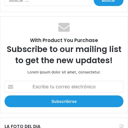
u
s
c
a
r
:
With Product You Purchase
Subscribe to our mailing list
to get the new updates!
Lorem ipsum dolor sit amet, consectetur.
E
s
c
r
i
b
e
t
LA FOTO DEL DIA