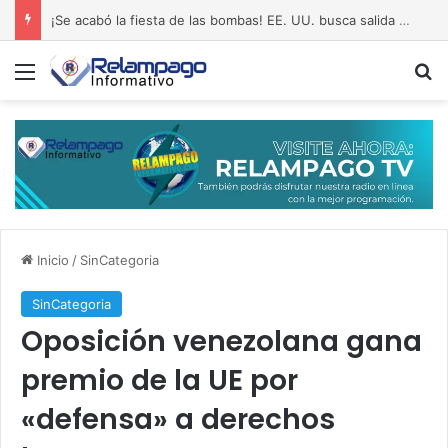
¡Se acabó la fiesta de las bombas! EE. UU. busca salida al pantano de Irán
Menú
B
Inicio
/
SinCategoria
SinCategoria
Oposición venezolana gana
premio de la UE por
«defensa» a derechos