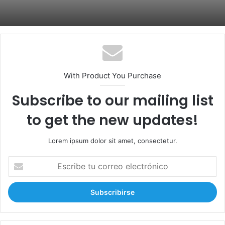
With Product You Purchase
Subscribe to our mailing list
to get the new updates!
Lorem ipsum dolor sit amet, consectetur.
E
s
c
r
i
b
e