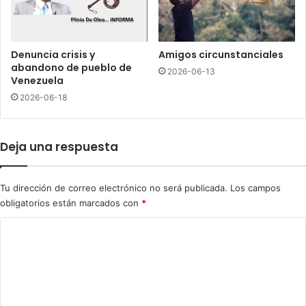
o
r
t
d
u
e
c
j
Denuncia crisis y
Amigos circunstanciales
a
a
abandono de pueblo de
2026-06-13
n
4
Venezuela
o
m
2026-06-18
s
u
e
r
Deja una respuesta
t
o
s
Tu dirección de correo electrónico no será publicada.
Los campos
e
obligatorios están marcados con
*
n
F
C
i
o
n
l
m
a
e
n