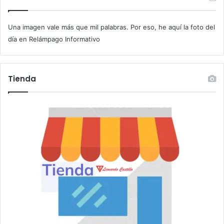
u
c
Una imagen vale más que mil palabras. Por eso, he aquí la foto del
o
r
día en Relámpago Informativo
r
e
o
Tienda
e
l
e
c
t
r
ó
n
i
c
o