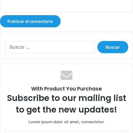
B
u
s
c
a
r
:
With Product You Purchase
Subscribe to our mailing list
to get the new updates!
Lorem ipsum dolor sit amet, consectetur.