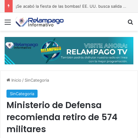
¡Se acabó la fiesta de las bombas! EE. UU. busca salida al pantano de Irán
Menú
B
Inicio
/
SinCategoria
SinCategoria
Ministerio de Defensa
recomienda retiro de 574
militares