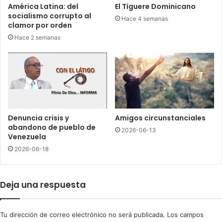
m
América Latina: del
El Tíguere Dominicano
e
p
socialismo corrupto al
Hace 4 semanas
l
u
clamor por orden
P
j
Hace 2 semanas
L
a
D
2
a
e
b
n
u
t
s
r
a
i
d
u
Denuncia crisis y
Amigos circunstanciales
e
n
abandono de pueblo de
2026-06-13
s
f
Venezuela
u
o
2026-06-18
m
d
a
e
y
M
Deja una respuesta
o
e
r
t
í
s
Tu dirección de correo electrónico no será publicada.
Los campos
a