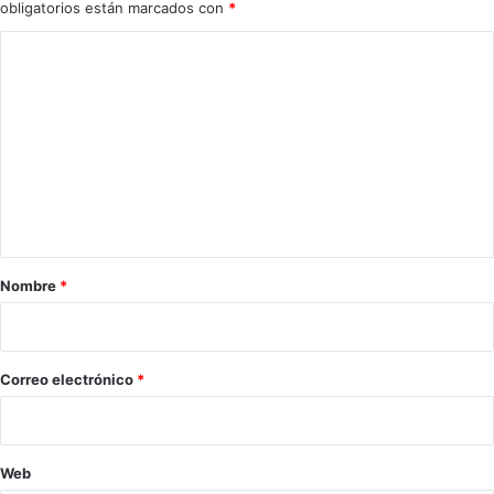
obligatorios están marcados con
*
C
o
m
e
n
t
a
r
Nombre
*
i
o
*
Correo electrónico
*
Web