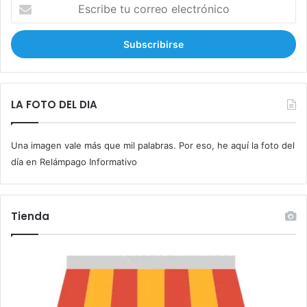
E
s
c
r
i
b
e
t
LA FOTO DEL DIA
u
c
Una imagen vale más que mil palabras. Por eso, he aquí la foto del
o
r
día en Relámpago Informativo
r
e
o
Tienda
e
l
e
c
t
r
ó