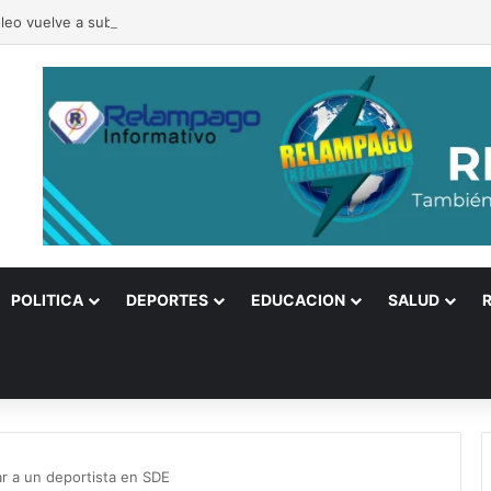
óleo vuelve a subir
POLITICA
DEPORTES
EDUCACION
SALUD
ar a un deportista en SDE