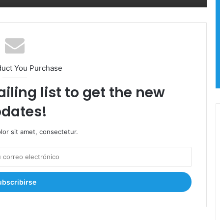
o
:
e
l
a
c
c
duct You Purchase
e
iling list to get the new
s
o
dates!
a
l
H
or sit amet, consectetur.
i
p
ó
d
r
o
m
o