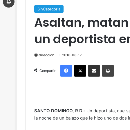
SinCategoria
Asaltan, matan 
un deportista e
direccion
2018-08-17
Facebook
X
Compartir por correo electrónico
Imprimir
Compartir
SANTO DOMINGO, R.D.-
Un deportista, que sa
la noche de un balazo que le hizo uno de dos 