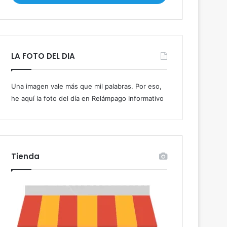
i
b
e
t
u
LA FOTO DEL DIA
c
o
r
Una imagen vale más que mil palabras. Por eso,
r
he aquí la foto del día en Relámpago Informativo
e
o
e
l
e
c
Tienda
t
r
ó
n
i
c