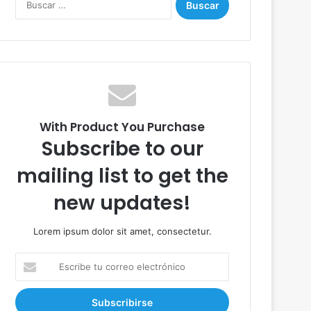
u
s
c
a
r
:
With Product You Purchase
Subscribe to our
mailing list to get the
new updates!
Lorem ipsum dolor sit amet, consectetur.
E
s
c
r