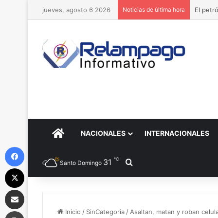
jueves, agosto 6 2026
Noticias de última hora
El petr
PORTADA
NACIONALES
INTERNACIONALES
Facebook
℃
31
Buscar por
Santo Domingo
X
Compartir por correo electrónico
Imprimir
Inicio
/
SinCategoria
/
Asaltan, matan y roban celul