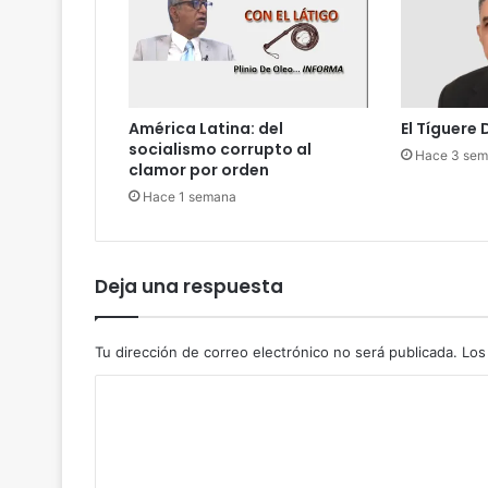
c
s
o
o
s
b
a
r
b
e
América Latina: del
El Tíguere
a
u
socialismo corrupto al
’
Hace 3 se
n
clamor por orden
a
b
Hace 1 semana
s
a
a
r
r
r
g
i
Deja una respuesta
e
l
n
d
t
e
Tu dirección de correo electrónico no será publicada.
Los
o
p
s
ó
C
e
l
o
s
v
u
o
m
i
r