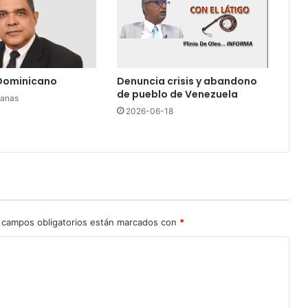
i
e
n
t
e
 Dominicano
Denuncia crisis y abandono
P
de pueblo de Venezuela
N
manas
2026-06-18
d
u
r
a
n
t
e
a
 campos obligatorios están marcados con
*
s
a
l
t
o
e