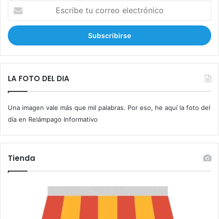
E
s
c
r
i
b
e
t
LA FOTO DEL DIA
u
c
Una imagen vale más que mil palabras. Por eso, he aquí la foto del
o
r
día en Relámpago Informativo
r
e
o
Tienda
e
l
e
c
t
r