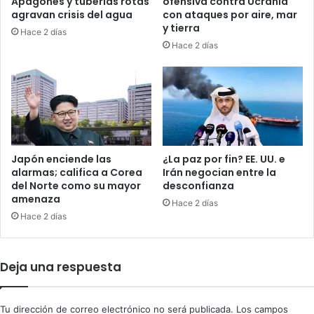
Apagones y tuberías rotas
ofensiva contra Ucrania
t
r
agravan crisis del agua
con ataques por aire, mar
r
e
y tierra
Hace 2 días
a
m
Hace 2 días
r
e
e
n
g
t
i
a
o
n
n
s
e
u
s
p
Japón enciende las
¿La paz por fin? EE. UU. e
r
r
alarmas; califica a Corea
Irán negocian entre la
u
del Norte como su mayor
desconfianza
e
amenaza
s
s
Hace 2 días
a
e
Hace 2 días
s
n
c
i
Deja una respuesta
a
f
r
Tu dirección de correo electrónico no será publicada.
Los campos