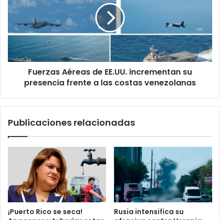
n
q
r
i
u
z
c
e
a
o
m
s
a
A
s
é
i
Fuerzas Aéreas de EE.UU. incrementan su
r
v
presencia frente a las costas venezolanas
e
o
a
c
s
o
d
Publicaciones relacionadas
n
e
d
E
r
E
o
.
n
U
e
U
s
.
c
i
o
n
¡Puerto Rico se seca!
Rusia intensifica su
n
c