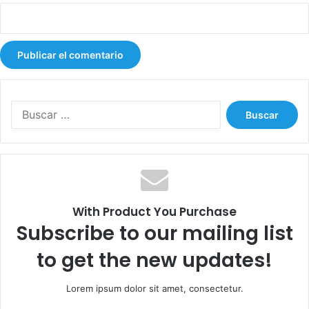
n
a
s
B
u
s
c
a
r
:
With Product You Purchase
Subscribe to our mailing list
to get the new updates!
Lorem ipsum dolor sit amet, consectetur.