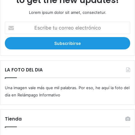
to get the new updates!
Lorem ipsum dolor sit amet, consectetur.
E
s
c
r
i
b
e
t
LA FOTO DEL DIA
u
c
Una imagen vale más que mil palabras. Por eso, he aquí la foto del
o
r
día en Relámpago Informativo
r
e
o
Tienda
e
l
e