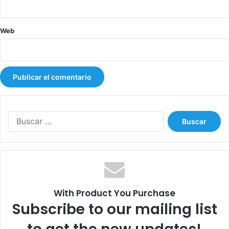
b
i
o
Web
u
y
N
ú
ñ
e
z
d
B
e
u
A
s
z
c
a
a
r
:
With Product You Purchase
Subscribe to our mailing list