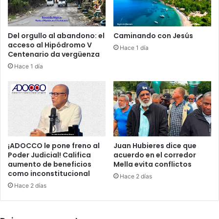
c
b
a
l
n
o
Del orgullo al abandono: el
Caminando con Jesús
t
,
acceso al Hipódromo V
Hace 1 día
a
i
Centenario da vergüenza
n
m
Hace 1 día
2
p
0
u
a
n
ñ
i
o
d
s
a
d
d
e
p
¡ADOCCO le pone freno al
Juan Hubieres dice que
p
a
Poder Judicial! Califica
acuerdo en el corredor
r
r
aumento de beneficios
Mella evita conflictos
i
como inconstitucional
a
Hace 2 días
s
l
Hace 2 días
i
o
ó
s
n
p