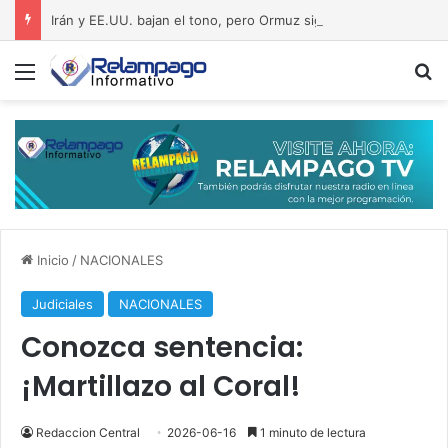
Irán y EE.UU. bajan el tono, pero Ormuz sigue como una bomba a punto de estallar
Menú
B
Inicio
/
NACIONALES
Judiciales
NACIONALES
Conozca sentencia:
¡Martillazo al Coral!
Redaccion Central
2026-06-16
1 minuto de lectura