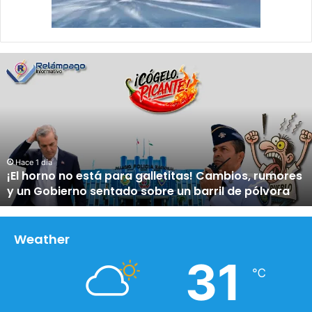
¡
E
l
h
o
r
n
o
Hace 1 día
¡El horno no está para galletitas! Cambios, rumores
n
y un Gobierno sentado sobre un barril de pólvora
o
e
s
t
Weather
á
31
p
℃
a
r
a