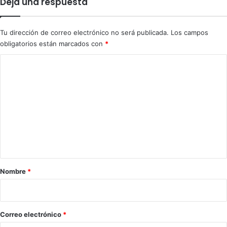
Deja una respuesta
a
o
A
d
d
e
Tu dirección de correo electrónico no será publicada.
Los campos
á
r
obligatorios están marcados con
*
n
o
C
s
C
á
o
o
c
s
e
!
m
r
e
e
s
n
,
t
T
a
o
r
r
Nombre
*
r
i
e
s
o
R
*
Correo electrónico
*
o