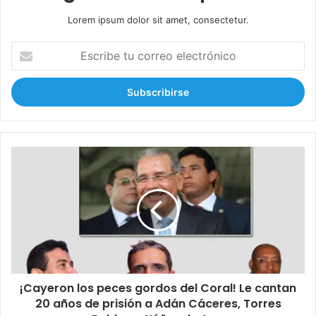
Lorem ipsum dolor sit amet, consectetur.
E
s
c
r
i
b
e
t
¡
u
C
c
a
o
y
r
e
r
r
e
o
o
n
e
l
l
¡Cayeron los peces gordos del Coral! Le cantan
o
e
20 años de prisión a Adán Cáceres, Torres
s
c