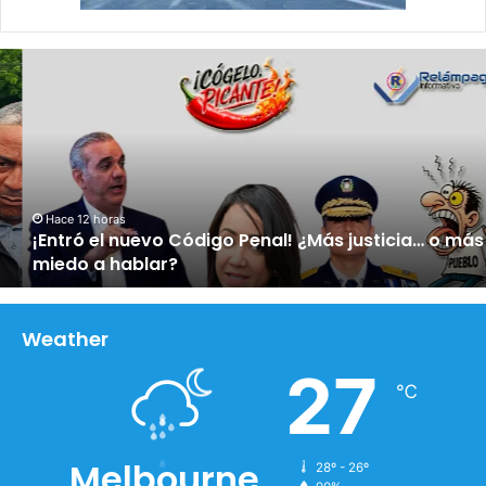
¡
E
n
t
r
ó
e
l
Hace 12 horas
¡Entró el nuevo Código Penal! ¿Más justicia… o más
n
miedo a hablar?
u
e
v
o
Weather
C
27
ó
℃
d
i
g
Melbourne
28º - 26º
o