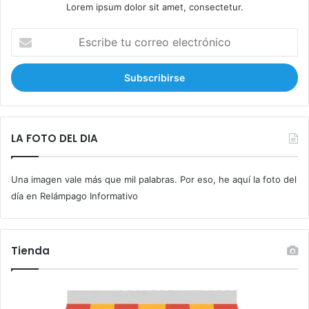
Lorem ipsum dolor sit amet, consectetur.
E
s
c
r
i
b
e
t
LA FOTO DEL DIA
u
c
Una imagen vale más que mil palabras. Por eso, he aquí la foto del
o
r
día en Relámpago Informativo
r
e
o
Tienda
e
l
e
c