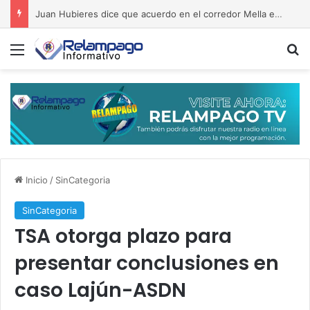
Juan Hubieres dice que acuerdo en el corredor Mella evita conflictos
Menú
B
Inicio
/
SinCategoria
SinCategoria
TSA otorga plazo para
presentar conclusiones en
caso Lajún-ASDN