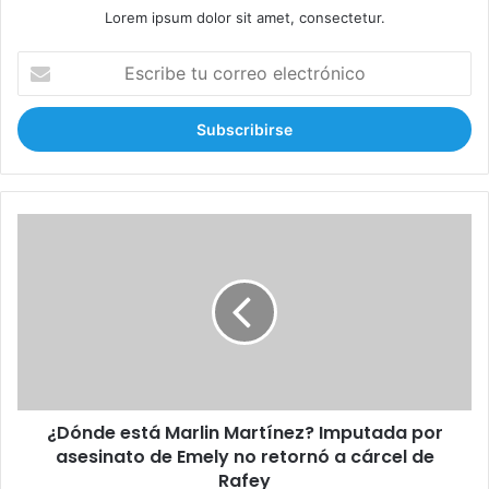
Lorem ipsum dolor sit amet, consectetur.
E
s
c
r
i
b
e
t
¿
u
D
c
ó
o
n
r
d
r
e
e
e
o
s
e
t
l
¿Dónde está Marlin Martínez? Imputada por
á
e
asesinato de Emely no retornó a cárcel de
M
c
a
Rafey