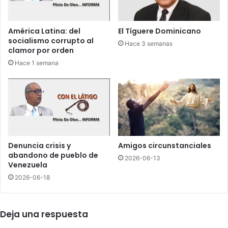
p
b
o
r
r
a
América Latina: del
El Tíguere Dominicano
a
v
socialismo corrupto al
Hace 3 semanas
s
u
clamor por orden
e
c
Hace 1 semana
s
ó
i
n
n
’
a
d
t
e
o
B
d
a
e
r
Denuncia crisis y
Amigos circunstanciales
E
a
abandono de pueblo de
2026-06-13
m
h
Venezuela
e
o
2026-06-18
l
n
y
a
n
q
Deja una respuesta
o
u
r
e