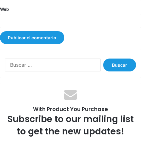
Web
B
u
s
c
a
r
:
With Product You Purchase
Subscribe to our mailing list
to get the new updates!