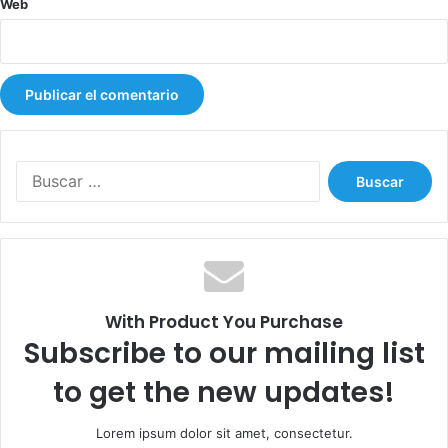
Web
B
u
s
c
a
r
:
With Product You Purchase
Subscribe to our mailing list
to get the new updates!
Lorem ipsum dolor sit amet, consectetur.