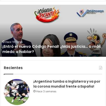
¡
E
n
t
r
ó
e
l
Hace 19 horas
¡Entró el nuevo Código Penal! ¿Más justicia… o más
n
miedo a hablar?
u
e
v
o
Recientes
C
ó
¡Argentina tumba a Inglaterra y va por
d
la corona mundial frente a España!
i
g
Hace 3 semanas
o
P