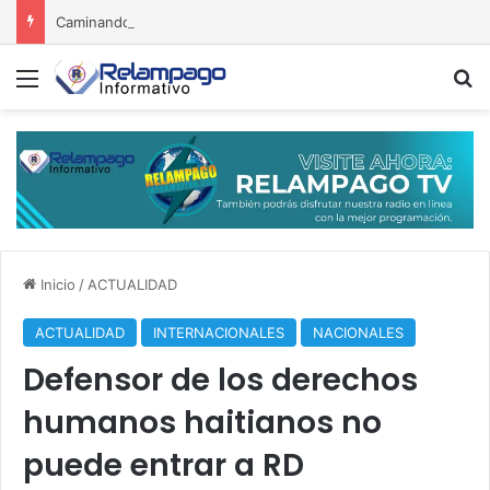
Caminando con Jesús
Menú
B
Inicio
/
ACTUALIDAD
ACTUALIDAD
INTERNACIONALES
NACIONALES
Defensor de los derechos
humanos haitianos no
puede entrar a RD