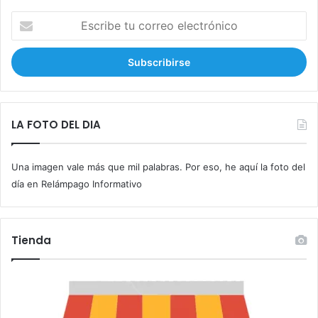
E
s
c
r
i
b
e
t
LA FOTO DEL DIA
u
c
Una imagen vale más que mil palabras. Por eso, he aquí la foto del
o
r
día en Relámpago Informativo
r
e
o
Tienda
e
l
e
c
t
r