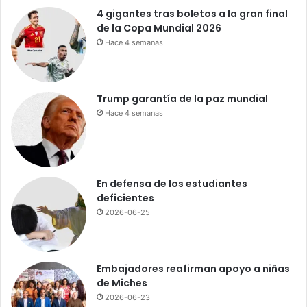
e
4 gigantes tras boletos a la gran final
n
de la Copa Mundial 2026
a
Hace 4 semanas
l
!
¿
M
Trump garantía de la paz mundial
á
Hace 4 semanas
s
j
u
s
t
En defensa de los estudiantes
i
deficientes
c
2026-06-25
i
a
…
o
Embajadores reafirman apoyo a niñas
m
de Miches
á
2026-06-23
s