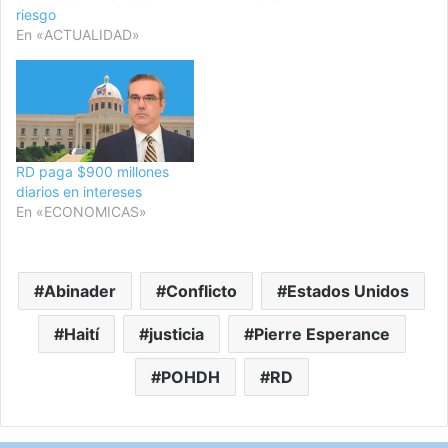
riesgo
En «ACTUALIDAD»
RD paga $900 millones
diarios en intereses
En «ECONOMICAS»
Abinader
Conflicto
Estados Unidos
Haití
justicia
Pierre Esperance
POHDH
RD