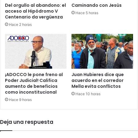
o
o
Del orgullo al abandono: el
Caminando con Jesús
b
r
acceso al Hipódromo V
Hace 5 horas
t
d
Centenario da vergüenza
i
e
Hace 2 horas
e
u
n
n
e
c
n
a
t
n
í
a
t
l
u
d
¡ADOCCO le pone freno al
Juan Hubieres dice que
l
e
Poder Judicial! Califica
acuerdo en el corredor
o
T
aumento de beneficios
Mella evita conflictos
s
como inconstitucional
V
Hace 10 horas
d
s
Hace 9 horas
e
e
t
c
e
u
Deja una respuesta
r
e
r
s
e
t