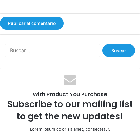
B
u
s
c
a
r
:
With Product You Purchase
Subscribe to our mailing list
to get the new updates!
Lorem ipsum dolor sit amet, consectetur.