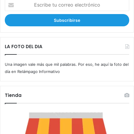
E
s
c
r
i
b
e
t
LA FOTO DEL DIA
u
c
Una imagen vale más que mil palabras. Por eso, he aquí la foto del
o
r
día en Relámpago Informativo
r
e
o
Tienda
e
l
e
c
t
r
ó