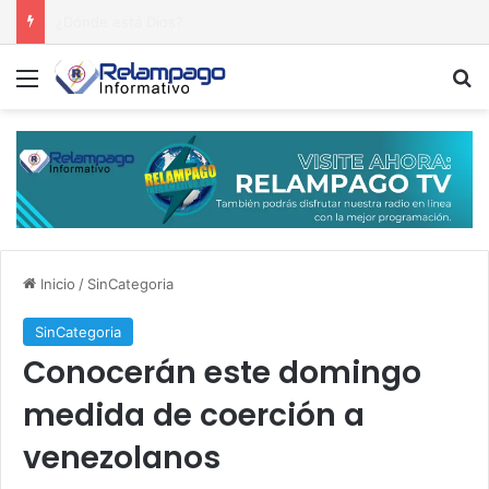
¡Leonel dispara contra el Gobierno! Afirma que el retroceso se percibe por doquier
Menú
B
Inicio
/
SinCategoria
SinCategoria
Conocerán este domingo
medida de coerción a
venezolanos