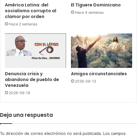
e
;
América Latina: del
El Tíguere Dominicano
a
M
socialismo corrupto al
Hace 4 semanas
d
u
clamor por orden
a
ñ
Hace 2 semanas
d
o
e
z
j
d
o
a
y
3
e
h
r
i
í
t
Denuncia crisis y
Amigos circunstanciales
a
s
abandono de pueblo de
2026-06-13
e
y
Venezuela
n
O
2026-06-18
E
z
l
u
C
n
Deja una respuesta
o
a
n
u
d
n
Tu dirección de correo electrónico no será publicada.
Los campos
e
H