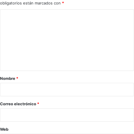
obligatorios están marcados con
*
R
C
o
m
e
n
t
a
r
Nombre
*
i
o
*
Correo electrónico
*
Web