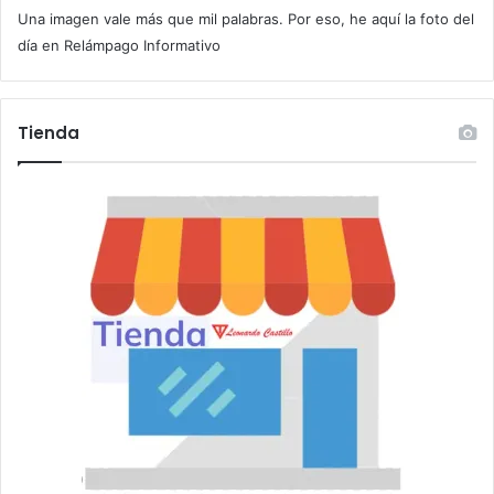
Una imagen vale más que mil palabras. Por eso, he aquí la foto del
o
r
día en Relámpago Informativo
r
e
o
Tienda
e
l
e
c
t
r
ó
n
i
c
o