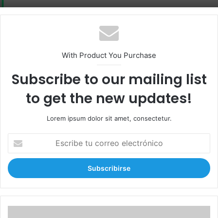
With Product You Purchase
Subscribe to our mailing list
to get the new updates!
Lorem ipsum dolor sit amet, consectetur.
E
s
c
r
i
b
e
t
A