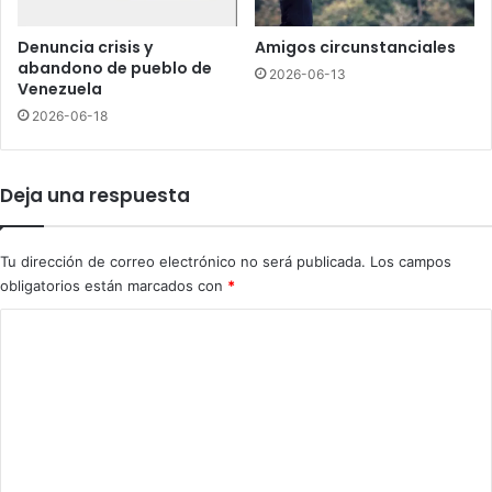
e
m
A
b
Denuncia crisis y
Amigos circunstanciales
l
r
abandono de pueblo de
2026-06-13
c
e
Venezuela
a
2
2026-06-18
l
0
d
1
í
4
Deja una respuesta
a
,
e
a
n
U
Tu dirección de correo electrónico no será publicada.
Los campos
S
S
obligatorios están marcados con
*
D
$
O
7
C
2
o
.
7
m
6
e
e
l
n
b
t