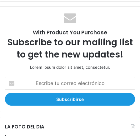
c
a
r
:
With Product You Purchase
Subscribe to our mailing list
to get the new updates!
Lorem ipsum dolor sit amet, consectetur.
E
s
c
r
i
b
e
t
LA FOTO DEL DIA
u
c