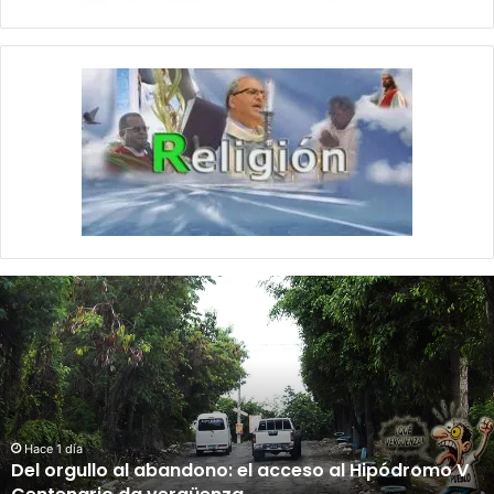
D
e
l
o
r
g
u
l
Hace 1 día
Del orgullo al abandono: el acceso al Hipódromo V
l