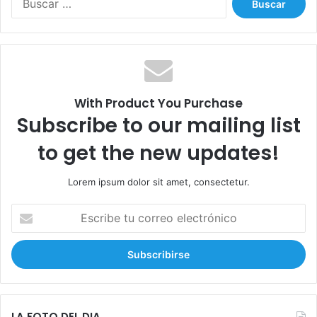
u
s
c
a
r
:
With Product You Purchase
Subscribe to our mailing list
to get the new updates!
Lorem ipsum dolor sit amet, consectetur.
E
s
c
r
i
b
e
t
LA FOTO DEL DIA