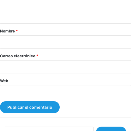
n
t
a
r
Nombre
*
i
o
*
Correo electrónico
*
Web
B