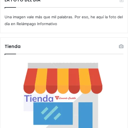
u
c
Una imagen vale más que mil palabras. Por eso, he aquí la foto del
o
r
día en Relámpago Informativo
r
e
o
Tienda
e
l
e
c
t
r
ó
n
i
c
o