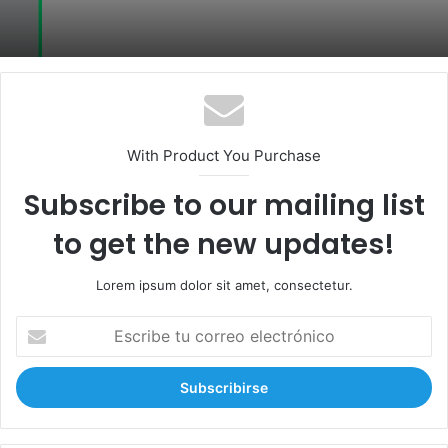
With Product You Purchase
Subscribe to our mailing list
to get the new updates!
Lorem ipsum dolor sit amet, consectetur.
E
s
c
r
i
b