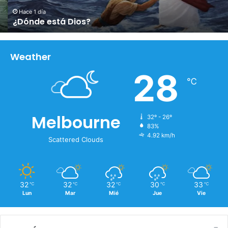
s
t
Hace 1 día
¿Dónde está Dios?
á
D
i
o
Weather
s
28
?
℃
Melbourne
32º - 26º
83%
4.92 km/h
Scattered Clouds
32
32
32
30
33
℃
℃
℃
℃
℃
Lun
Mar
Mié
Jue
Vie