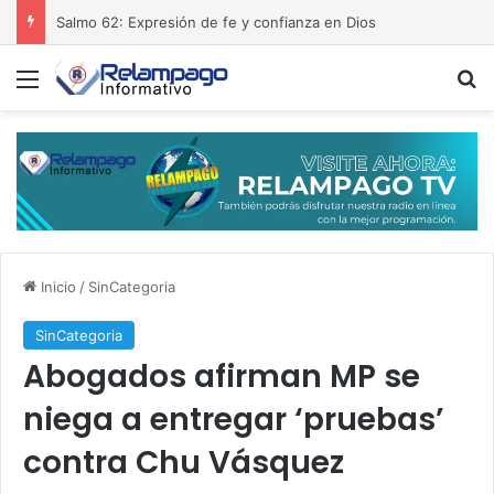
Salmo 62: Expresión de fe y confianza en Dios
Menú
B
Inicio
/
SinCategoria
SinCategoria
Abogados afirman MP se
niega a entregar ‘pruebas’
contra Chu Vásquez