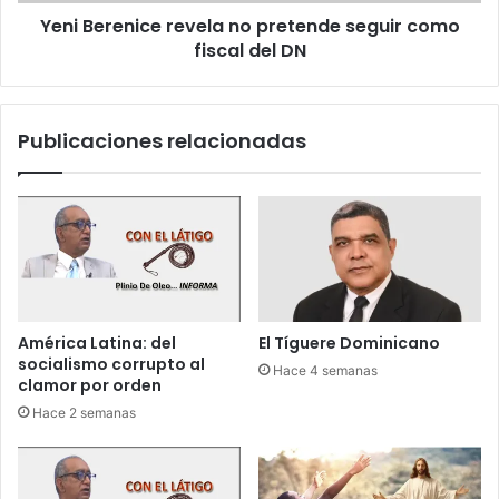
n
n
Yeni Berenice revela no pretende seguir como
i
u
fiscal del DN
c
n
e
p
r
u
e
Publicaciones relacionadas
n
v
t
e
o
l
d
a
e
n
v
o
e
p
n
r
t
e
América Latina: del
El Tíguere Dominicano
a
t
socialismo corrupto al
Hace 4 semanas
s
e
clamor por orden
d
n
Hace 2 semanas
e
d
d
e
r
s
o
e