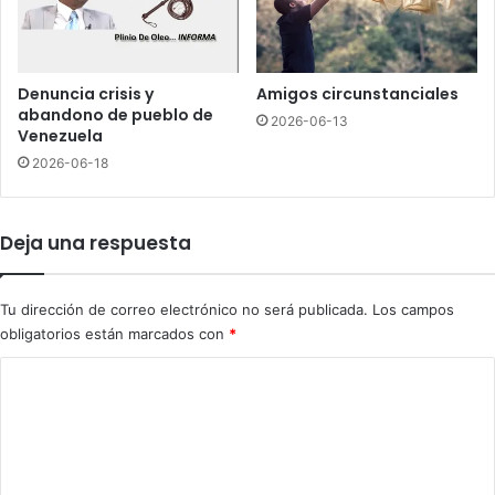
g
g
a
u
s
i
r
Denuncia crisis y
Amigos circunstanciales
c
abandono de pueblo de
2026-06-13
o
Venezuela
m
2026-06-18
o
f
i
Deja una respuesta
s
c
a
Tu dirección de correo electrónico no será publicada.
Los campos
l
obligatorios están marcados con
*
d
e
C
l
o
D
N
m
e