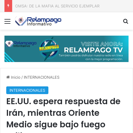
Todo al tiempo de Dios
Menú
B
Inicio
/
INTERNACIONALES
INTERNACIONALES
EE.UU. espera respuesta de
Irán, mientras Oriente
Medio sigue bajo fuego