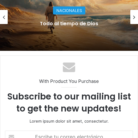
INTERNACIONALES
Hackers descubren ‘participación’ de la
OTAN en ataques a Rusia, corrupción
golpean a Kiev
With Product You Purchase
Subscribe to our mailing list
to get the new updates!
Lorem ipsum dolor sit amet, consectetur.
E