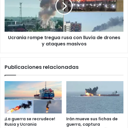
n
r
a
i
t
n
c
i
i
o
z
a
?
r
C
o
r
Ucrania rompe tregua rusa con lluvia de drones
m
e
y ataques masivos
p
c
e
e
t
e
r
Publicaciones relacionadas
l
e
m
g
a
u
l
a
e
r
s
u
t
s
a
a
r
c
¡La guerra se recrudece!
Irán mueve sus fichas de
e
o
Rusia y Ucrania
guerra, captura
n
n