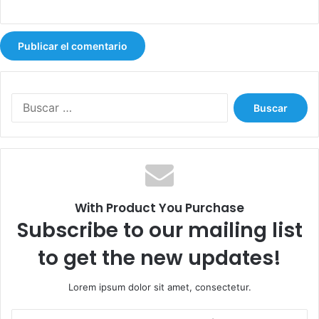
B
u
s
c
a
r
:
With Product You Purchase
Subscribe to our mailing list
to get the new updates!
Lorem ipsum dolor sit amet, consectetur.
E