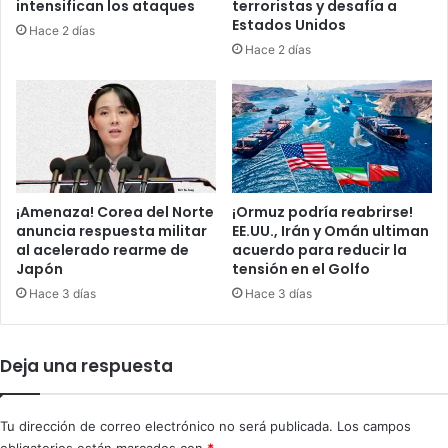
intensifican los ataques
terroristas y desafía a
S
l
Estados Unidos
Hace 2 días
P
l
Hace 2 días
M
u
p
v
o
i
r
a
a
d
b
e
a
d
n
r
¡Amenaza! Corea del Norte
¡Ormuz podría reabrirse!
d
o
anuncia respuesta militar
EE.UU., Irán y Omán ultiman
o
al acelerado rearme de
acuerdo para reducir la
n
Japón
tensión en el Golfo
n
e
o
s
Hace 3 días
Hace 3 días
y
y
c
a
a
t
Deja una respuesta
o
a
s
q
u
u
Tu dirección de correo electrónico no será publicada.
Los campos
r
e