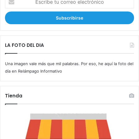
s
c
r
i
b
e
t
LA FOTO DEL DIA
u
c
Una imagen vale más que mil palabras. Por eso, he aquí la foto del
o
r
día en Relámpago Informativo
r
e
o
Tienda
e
l
e
c
t
r
ó