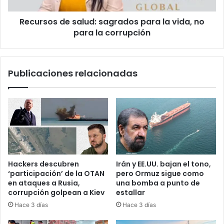
s
a
d
n
Recursos de salud: sagrados para la vida, no
e
o
para la corrupción
s
a
a
m
l
e
u
Publicaciones relacionadas
n
d
a
:
z
s
a
a
n
g
f
r
r
a
á
d
g
o
Hackers descubren
Irán y EE.UU. bajan el tono,
i
s
‘participación’ de la OTAN
pero Ormuz sigue como
l
p
en ataques a Rusia,
una bomba a punto de
t
a
corrupción golpean a Kiev
estallar
r
r
Hace 3 días
Hace 3 días
e
a
g
l