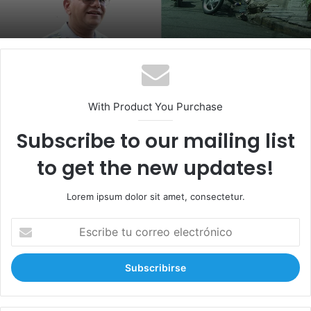
With Product You Purchase
Subscribe to our mailing list
to get the new updates!
Lorem ipsum dolor sit amet, consectetur.
E
s
c
r
i
b