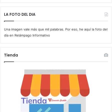
b
e
t
LA FOTO DEL DIA
u
c
Una imagen vale más que mil palabras. Por eso, he aquí la foto del
o
r
día en Relámpago Informativo
r
e
o
Tienda
e
l
e
c
t
r
ó
n
i
c
o