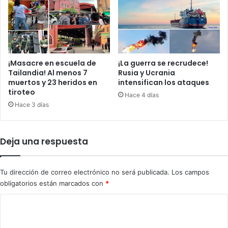
u
a
a
v
y
i
c
d
o
a
m
,
¡Masacre en escuela de
¡La guerra se recrudece!
p
n
Tailandia! Al menos 7
Rusia y Ucrania
l
muertos y 23 heridos en
intensifican los ataques
o
tiroteo
i
p
Hace 4 días
c
a
Hace 3 días
a
r
n
a
e
l
Deja una respuesta
s
a
f
c
u
o
Tu dirección de correo electrónico no será publicada.
Los campos
e
r
obligatorios están marcados con
*
r
r
z
u
C
o
p
o
s
c