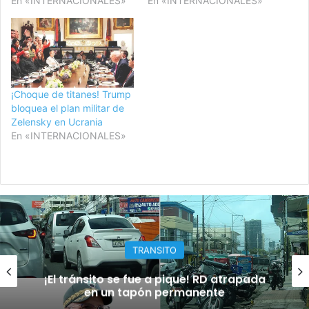
En «INTERNACIONALES»
En «INTERNACIONALES»
¡Choque de titanes! Trump
bloquea el plan militar de
Zelensky en Ucrania
En «INTERNACIONALES»
OPINION
¡El oro que no se llevó la minera, ahora
brilla en el pecho dominicano!