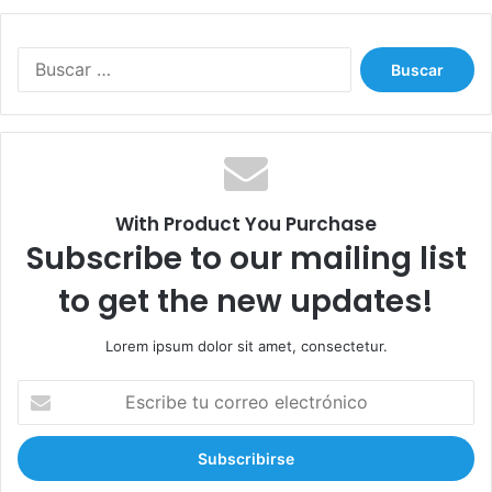
B
u
s
c
a
r
:
With Product You Purchase
Subscribe to our mailing list
to get the new updates!
Lorem ipsum dolor sit amet, consectetur.
E
s
c
r
i