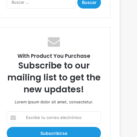
u
s
c
a
r
:
With Product You Purchase
Subscribe to our
mailing list to get the
new updates!
Lorem ipsum dolor sit amet, consectetur.
E
s
c
r