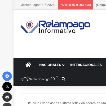
viernes, agosto 7 2026
Noticias de última hora
¿Despu
PORTADA
NACIONALES
INTERNACIONALES
Facebook
℃
29
Buscar por
Santo Domingo
X
Compartir por correo electrónico
Imprimir
Inicio
/
Reflexiones
/
Ultima reflexión acerca de M