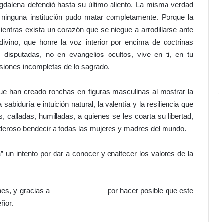
c
gdalena defendió hasta su último aliento. La misma verdad
a
e ninguna institución pudo matar completamente. Porque la
a
entras exista un corazón que se niegue a arrodillarse ante
u
divino, que honre la voz interior por encima de doctrinas
 disputadas, no en evangelios ocultos, vive en ti, en tu
e
n
rsiones incompletas de lo sagrado.
t
o
e han creado ronchas en figuras masculinas al mostrar la
d
sabiduría e intuición natural, la valentía y la resiliencia que
e
s, calladas, humilladas, a quienes se les coarta su libertad,
b
e
oderoso bendecir a todas las mujeres y madres del mundo.
n
e
” un intento por dar a conocer y enaltecer los valores de la
f
i
c
i
eflexiones, y gracias a por hacer posible que este
o
eñor.
s
c