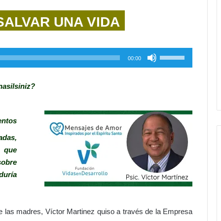
SALVAR UNA VIDA
Utiliza
00:00
las
teclas
nasilsiniz?
de
flecha
arriba/abajo
entos
para
adas,
aumentar
s que
o
sobre
disminuir
duría
el
volumen.
 las madres, Víctor Martinez quiso a través de la Empresa