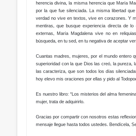
V
herencia divina, la misma herencia que María Ma
C
por la que fue silenciada. La misma libertad qu
e
verdad no vive en textos, vive en corazones. Y mi
n
mentiras, que busque experiencia directa de lo 
t
externas, María Magdalena vive no en reliquias
e
n
búsqueda, en tu sed, en tu negativa de aceptar ve
a
r
Cuantas madres, mujeres, por el mundo entero qu
i
superioridad con la que Dios las creó, la pureza, la 
o
las caracteriza, que son todos los días silenciada
d
a
hoy elevo mis oraciones por ellas y pido al Todop
v
e
Es nuestro libro: “Los misterios del alma femenina
r
mujer, trata de adquirirlo.
g
ü
e
Gracias por compartir con nosotros estas r
n
mensaje llegue hasta todos ustedes. Bendícela, S
z
a