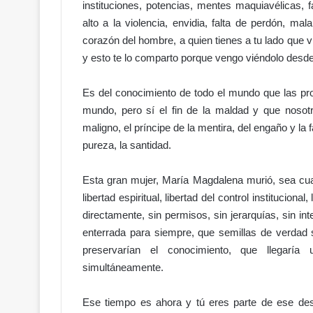
instituciones, potencias, mentes maquiavélicas, 
o
alto a la violencia, envidia, falta de perdón, ma
:
e
corazón del hombre, a quien tienes a tu lado que v
l
y esto te lo comparto porque vengo viéndolo desd
a
c
Es del conocimiento de todo el mundo que las prof
c
mundo, pero sí el fin de la maldad y que noso
e
s
maligno, el príncipe de la mentira, del engaño y la 
o
pureza, la santidad.
a
l
Esta gran mujer, María Magdalena murió, sea cua
H
libertad espiritual, libertad del control institucional
i
p
directamente, sin permisos, sin jerarquías, sin i
ó
enterrada para siempre, que semillas de verdad
d
preservarían el conocimiento, que llegaría
r
simultáneamente.
o
m
o
Ese tiempo es ahora y tú eres parte de ese desp