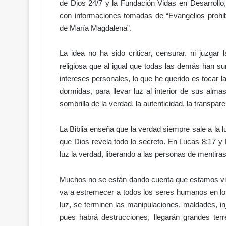
de Dios 24/7 y la Fundación Vidas en Desarrollo,
con informaciones tomadas de “Evangelios prohibid
de María Magdalena”.
D
e
l
La idea no ha sido criticar, censurar, ni juzgar
o
religiosa que al igual que todas las demás han s
r
intereses personales, lo que he querido es tocar 
g
Hace 1 día
dormidas, para llevar luz al interior de sus alm
u
galletitas!
Del orgullo al abandono: el acc
sombrilla de la verdad, la autenticidad, la transpare
l
n Gobierno
Hipódromo V Centenario da
l
l de pólvora
vergüenza
o
La Biblia enseña que la verdad siempre sale a la 
a
que Dios revela todo lo secreto. En Lucas 8:17 y 
l
luz la verdad, liberando a las personas de mentira
a
b
a
Muchos no se están dando cuenta que estamos vivie
n
va a estremecer a todos los seres humanos en los 
d
luz, se terminen las manipulaciones, maldades, inj
o
pues habrá destrucciones, llegarán grandes terr
n