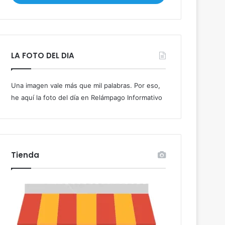
i
b
e
t
u
LA FOTO DEL DIA
c
o
r
Una imagen vale más que mil palabras. Por eso,
r
he aquí la foto del día en Relámpago Informativo
e
o
e
l
e
c
Tienda
t
r
ó
n
i
c