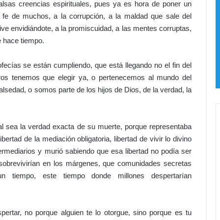
falsas creencias espirituales, pues ya es hora de poner un
l
la fe de muchos, a la corrupción, a la maldad que sale del
P
o
ive envidiándote, a la promiscuidad, a las mentes corruptas,
d
e hace tiempo.
e
r
ecías se están cumpliendo, que está llegando no el fin del
J
tros tenemos que elegir ya, o pertenecemos al mundo del
u
d
falsedad, o somos parte de los hijos de Dios, de la verdad, la
i
c
i
l sea la verdad exacta de su muerte, porque representaba
a
, libertad de la mediación obligatoria, libertad de vivir lo divino
l
!
ntermediarios y murió sabiendo que esa libertad no podía ser
 sobrevivirían en los márgenes, que comunidades secretas
a
 un tiempo, este tiempo donde millones despertarían
l
i
f
i
ertar, no porque alguien te lo otorgue, sino porque es tu