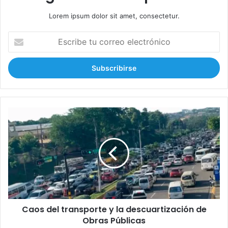
Lorem ipsum dolor sit amet, consectetur.
E
s
c
r
i
b
e
t
C
u
a
c
o
o
s
r
d
r
e
e
l
o
t
e
r
l
Caos del transporte y la descuartización de
a
e
Obras Públicas
n