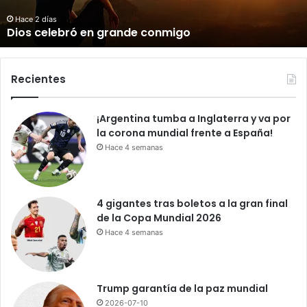
e
b
Hace 2 días
Dios celebró en grande conmigo
r
ó
e
n
Recientes
g
r
¡Argentina tumba a Inglaterra y va por
a
la corona mundial frente a España!
n
d
Hace 4 semanas
e
c
o
4 gigantes tras boletos a la gran final
n
de la Copa Mundial 2026
m
Hace 4 semanas
i
g
o
Trump garantía de la paz mundial
2026-07-10