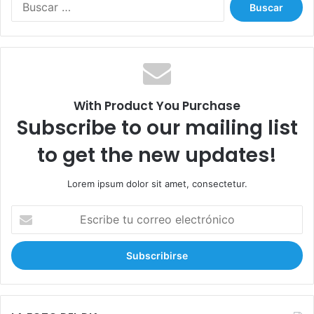
B
c
u
i
s
t
c
o
a
a
r
d
:
m
With Product You Purchase
i
Subscribe to our mailing list
t
e
to get the new updates!
f
r
Lorem ipsum dolor sit amet, consectetur.
a
c
E
a
s
s
c
o
r
e
i
n
b
G
e
a