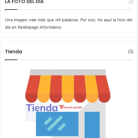
t
LA FOTO DEL DIA
z
u
a
c
Una imagen vale más que mil palabras. Por eso, he aquí la foto del
o
r
día en Relámpago Informativo
r
e
o
Tienda
e
l
e
c
t
r
ó
n
i
c
o