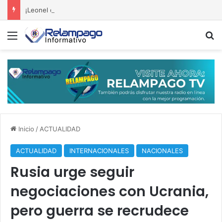
¡Leonel dispara contra el Gobierno! Afirma que el retroceso se percibe por doquier
Menú
B
Inicio
/
ACTUALIDAD
ACTUALIDAD
INTERNACIONALES
NACIONALES
Rusia urge seguir
negociaciones con Ucrania,
pero guerra se recrudece