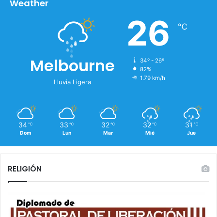
Weather
26
℃
Melbourne
34º - 26º
82%
1.79 km/h
Lluvia Ligera
34
33
32
32
31
℃
℃
℃
℃
℃
Dom
Lun
Mar
Mié
Jue
RELIGIÓN