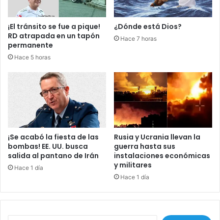
ó
o
n
l
¡El tránsito se fue a pique!
¿Dónde está Dios?
d
d
RD atrapada en un tapón
Hace 7 horas
e
a
permanente
O
d
Hace 5 horas
b
o
r
s
a
m
s
u
P
e
ú
r
b
t
l
o
¡Se acabó la fiesta de las
Rusia y Ucrania llevan la
i
s
bombas! EE. UU. busca
guerra hasta sus
c
y
salida al pantano de Irán
instalaciones económicas
a
y militares
e
Hace 1 día
s
l
Hace 1 día
e
j
é
r