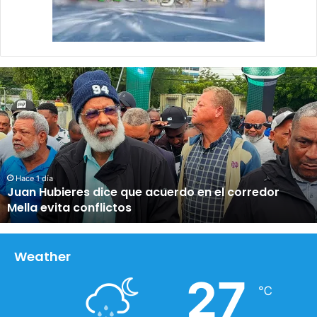
J
u
a
n
H
u
b
i
Hace 1 día
Juan Hubieres dice que acuerdo en el corredor
e
Mella evita conflictos
r
e
s
d
Weather
i
27
c
℃
e
q