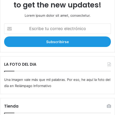
to get the new updates!
Lorem ipsum dolor sit amet, consectetur.
E
s
c
r
i
b
e
t
LA FOTO DEL DIA
u
c
Una imagen vale más que mil palabras. Por eso, he aquí la foto del
o
r
día en Relámpago Informativo
r
e
o
Tienda
e
l