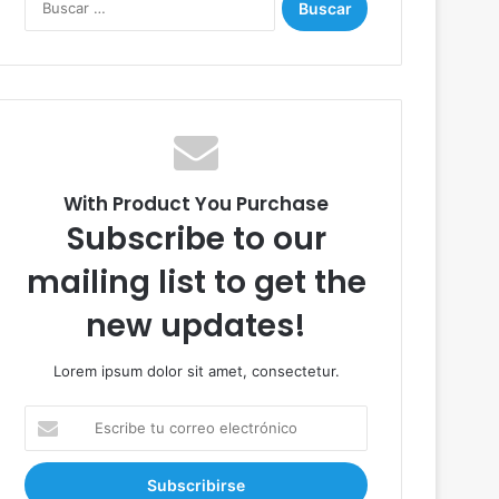
u
s
c
a
r
:
With Product You Purchase
Subscribe to our
mailing list to get the
new updates!
Lorem ipsum dolor sit amet, consectetur.
E
s
c
r