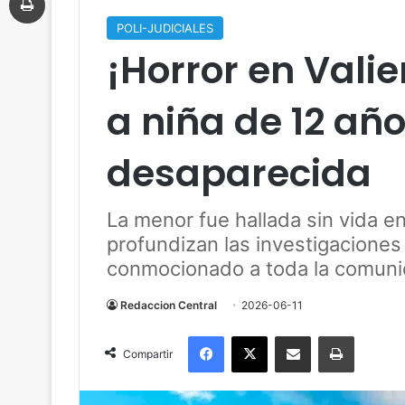
POLI-JUDICIALES
¡Horror en Vali
a niña de 12 añ
desaparecida
La menor fue hallada sin vida e
profundizan las investigaciones
conmocionado a toda la comuni
Redaccion Central
2026-06-11
Facebook
X
Compartir por correo electrónico
Imprimir
Compartir