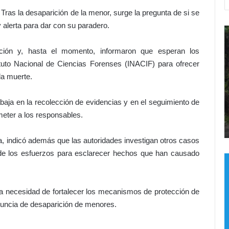
Tras la desaparición de la menor, surge la pregunta de si se
alerta para dar con su paradero.
D
e
a
gación y, hasta el momento, informaron que esperan los
l
o
i
tituto Nacional de Ciencias Forenses (INACIF) para ofrecer
r
n
la muerte.
g
a
Hace 19 horas
u
n
s!
Del orgullo al abandono: el acceso al
abaja en la recolección de evidencias y en el seguimiento de
l
d
no
Hipódromo V Centenario da
ometer a los responsables.
l
o
vora
vergüenza
o
c
a
o
ra, indicó además que las autoridades investigan otros casos
l
n
de los esfuerzos para esclarecer hechos que han causado
a
J
b
e
a
s
a necesidad de fortalecer los mecanismos de protección de
n
ú
d
s
enuncia de desaparición de menores.
o
n