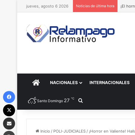
jueves, agosto 6 2026
Noticias de última hora
¡El hor
PORTADA
NACIONALES
INTERNACIONALES
Facebook
℃
27
Buscar por
Santo Domingo
X
Compartir por correo electrónico
Imprimir
Inicio
/
POLI-JUDICIALES
/
¡Horror en Valiente! Ha