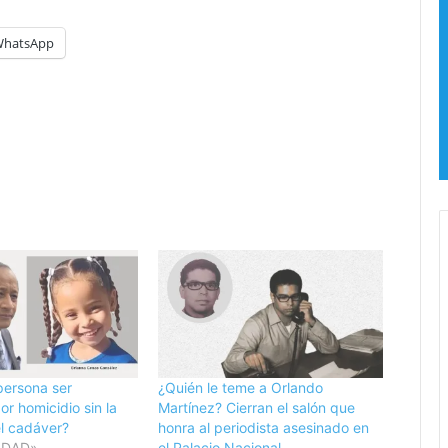
o
:
hatsApp
e
l
a
c
c
e
s
o
a
l
H
i
p
ó
d
r
persona ser
¿Quién le teme a Orlando
o
r homicidio sin la
Martínez? Cierran el salón que
m
el cadáver?
honra al periodista asesinado en
o
IDAD»
el Palacio Nacional