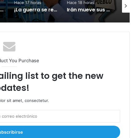
Hace 18 horas
Hace 19 horas
Hace 21 
¡La guerra se recrudece! Rusia y Ucrania intensifican los ataques
Irán mueve sus fichas de guerra, captura terroristas y desafía a Estados Unidos
Del orgullo al abandono: el acceso al Hipódromo V Centenario da vergüenza
duct You Purchase
iling list to get the new
dates!
or sit amet, consectetur.