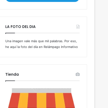
i
b
e
t
u
LA FOTO DEL DIA
c
o
r
Una imagen vale más que mil palabras. Por eso,
r
he aquí la foto del día en Relámpago Informativo
e
o
e
l
e
c
Tienda
t
r
ó
n
i
c