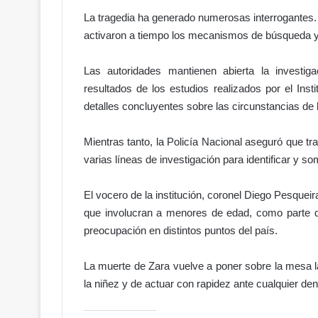
La tragedia ha generado numerosas interrogantes. 
activaron a tiempo los mecanismos de búsqueda y 
¡
E
Las autoridades mantienen abierta la investi
l
h
resultados de los estudios realizados por el Ins
o
detalles concluyentes sobre las circunstancias de 
r
Hace 14 horas
n
¡El horno no está para galletita
Mientras tanto, la Policía Nacional aseguró que tr
o
 acuerdo en el
Cambios, rumores y un Gobier
varias líneas de investigación para identificar y s
n
nflictos
sentado sobre un barril de pól
o
e
El vocero de la institución, coronel Diego Pesquei
s
que involucran a menores de edad, como parte 
t
preocupación en distintos puntos del país.
á
p
La muerte de Zara vuelve a poner sobre la mesa l
a
r
la niñez y de actuar con rapidez ante cualquier d
a
g