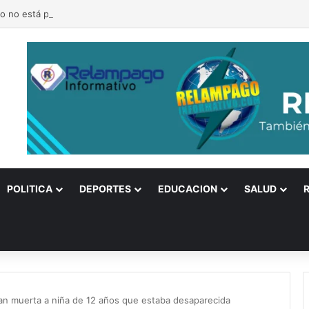
no no está para galletitas! Cambios, rumores y un Gobierno sentado sobr
POLITICA
DEPORTES
EDUCACION
SALUD
llan muerta a niña de 12 años que estaba desaparecida