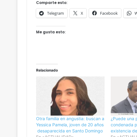
Comparte esto:
a
l
Telegram
X
Facebook
W
l
e
t
Me gusta esto:
i
t
a
s
!
C
Relacionado
a
m
b
i
o
s
,
Otra familia en angustia: buscan a
¿Puede una 
r
Yessica Pamela, joven de 20 años
condenada po
u
desaparecida en Santo Domingo
existencia d
m
En «ACTUALIDAD»
En «ACTUAL