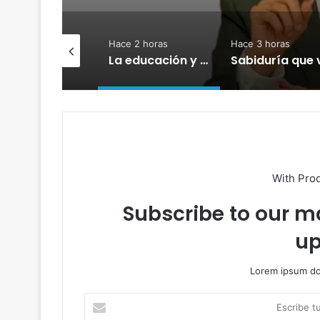
ce 2 horas
Hace 3 horas
Hace 3 horas
La educación y su gremio: ¿se profundiza la crisis?
Sabiduría que viene de Dios
Hondo Valle d
With Pro
Subscribe to our ma
up
Lorem ipsum dol
E
s