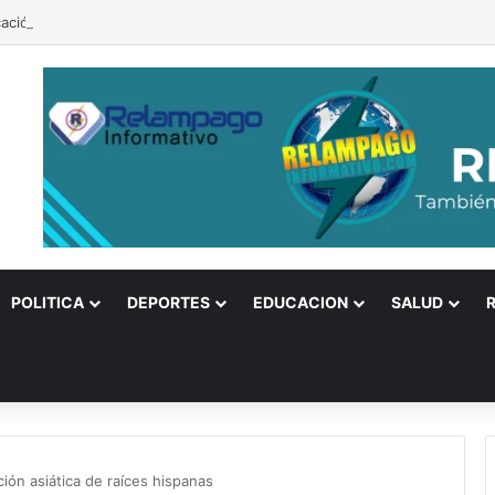
ación y su gremio: ¿se profundiza la crisis?
POLITICA
DEPORTES
EDUCACION
SALUD
ción asiática de raíces hispanas