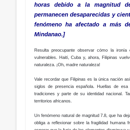
horas debido a la magnitud de
permanecen desaparecidas y ciento
D
fenómeno ha afectado a más de 
e
l
Mindanao.]
o
r
g
Resulta preocupante observar cómo la ironía 
Hace 24 minutos
u
Del orgullo al abandono: el acc
vulnerables. Haití, Cuba y, ahora, Filipinas vue
l
 Penal! ¿Más
Hipódromo V Centenario da
naturaleza. ¡Oh, madre naturaleza!
l
a hablar?
vergüenza
o
a
Vale recordar que Filipinas es la única nación as
l
siglos de presencia española. Huellas de esa
a
tradiciones y parte de su identidad nacional. T
b
territorios africanos.
a
n
d
Un fenómeno natural de magnitud 7.8, que ha dej
o
obliga a reflexionar sobre la fragilidad humana 
n
esperar que la furia de los elementos disminuya y q