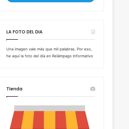
i
b
e
t
u
LA FOTO DEL DIA
c
o
r
Una imagen vale más que mil palabras. Por eso,
r
he aquí la foto del día en Relámpago Informativo
e
o
e
l
e
c
Tienda
t
r
ó
n
i
c