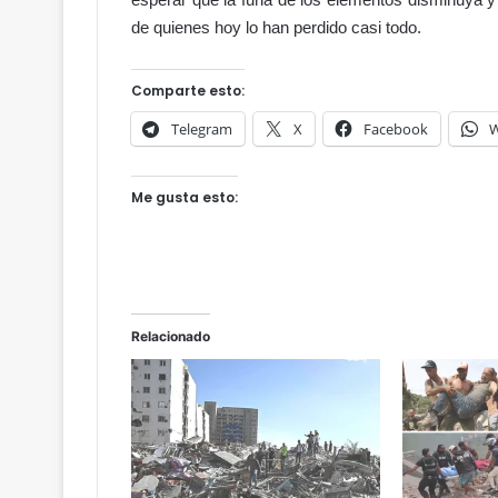
o
de quienes hoy lo han perdido casi todo.
:
e
l
Comparte esto:
a
Telegram
X
Facebook
W
c
c
e
Me gusta esto:
s
o
a
l
H
i
Relacionado
p
ó
d
r
o
m
o