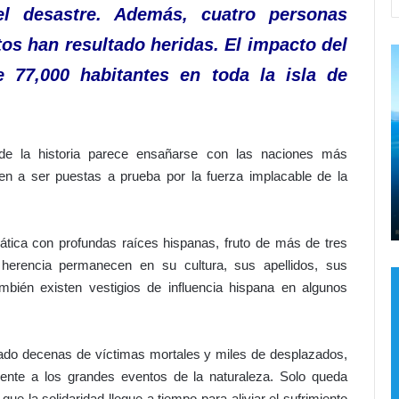
l desastre. Además, cuatro personas
s han resultado heridas. El impacto del
C
¡
77,000 habitantes en toda la isla de
a
m
i
n
a
de la historia parece ensañarse con las naciones más
n
eso al
lven a ser puestas a prueba por la fuerza implacable de la
d
l
Hace 3 horas
o
e
Caminando con Jesús
c
p
o
o
iática con profundas raíces hispanas, fruto de más de tres
n
n
 herencia permanecen en su cultura, sus apellidos, sus
J
e
ambién existen vestigios de influencia hispana en algunos
e
f
s
r
ú
e
s
n
ado decenas de víctimas mortales y miles de desplazados,
o
frente a los grandes eventos de la naturaleza. Solo queda
a
ue la solidaridad llegue a tiempo para aliviar el sufrimiento