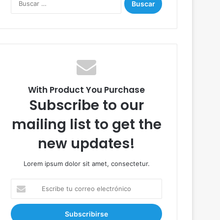
u
s
c
a
r
:
With Product You Purchase
Subscribe to our
mailing list to get the
new updates!
Lorem ipsum dolor sit amet, consectetur.
E
s
c
r