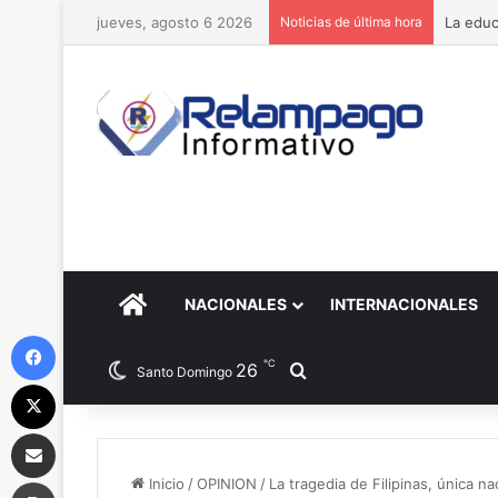
jueves, agosto 6 2026
Noticias de última hora
La educ
PORTADA
NACIONALES
INTERNACIONALES
Facebook
℃
26
Buscar por
Santo Domingo
X
Compartir por correo electrónico
Imprimir
Inicio
/
OPINION
/
La tragedia de Filipinas, única na