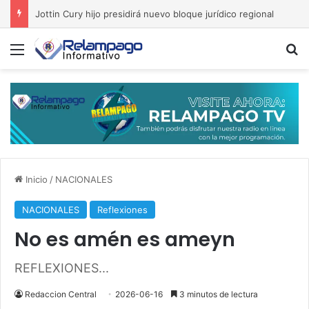
Policía anuncia operativo especial y refuerza seguridad en San Luis
Menú
B
Inicio
/
NACIONALES
NACIONALES
Reflexiones
No es amén es ameyn
REFLEXIONES...
Redaccion Central
2026-06-16
3 minutos de lectura