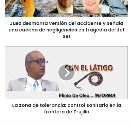
e
s
o
m
e
o
l
Juez desmonta versión del accidente y señala
n
e
una cadena de negligencias en tragedia del Jet
t
c
a
Set
t
v
r
e
L
ó
r
a
n
s
z
i
i
o
c
ó
n
o
n
a
d
d
e
e
l
t
a
La zona de tolerancia: control sanitario en la
o
c
frontera de Trujillo
l
c
e
i
r
d
a