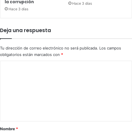
e
e
la corrupción
Hace 3 días
n
n
Hace 3 días
e
l
g
a
l
f
Deja una respuesta
i
r
g
o
e
n
Tu dirección de correo electrónico no será publicada.
Los campos
n
t
obligatorios están marcados con
*
c
e
i
r
C
a
a
o
s
d
e
e
m
n
T
e
t
r
r
u
n
a
j
t
g
i
e
a
l
d
l
r
Nombre
*
i
o