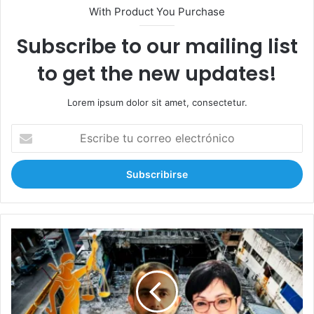
With Product You Purchase
Subscribe to our mailing list
to get the new updates!
Lorem ipsum dolor sit amet, consectetur.
E
s
c
r
i
b
e
t
J
u
u
c
e
o
z
r
d
r
e