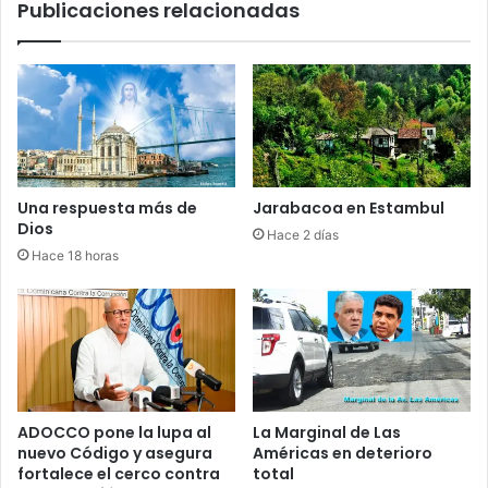
Publicaciones relacionadas
e
n
n
c
t
i
e
a
y
:
s
c
e
o
ñ
n
a
t
Una respuesta más de
Jarabacoa en Estambul
l
r
Dios
Hace 2 días
a
o
Hace 18 horas
u
l
n
s
a
a
c
n
a
i
d
t
e
a
n
r
ADOCCO pone la lupa al
La Marginal de Las
a
i
nuevo Código y asegura
Américas en deterioro
d
o
fortalece el cerco contra
total