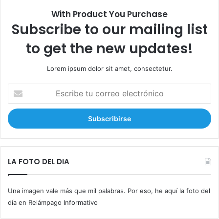
:
With Product You Purchase
Subscribe to our mailing list
to get the new updates!
Lorem ipsum dolor sit amet, consectetur.
E
s
c
r
i
b
e
t
LA FOTO DEL DIA
u
c
Una imagen vale más que mil palabras. Por eso, he aquí la foto del
o
r
día en Relámpago Informativo
r