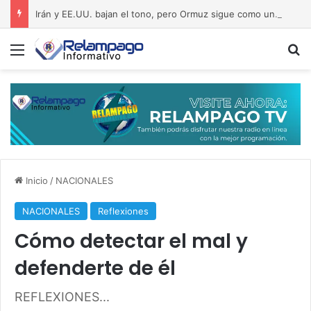
Irán y EE.UU. bajan el tono, pero Ormuz sigue como una bomba a punto de estallar
Menú
B
Inicio
/
NACIONALES
NACIONALES
Reflexiones
Cómo detectar el mal y
defenderte de él
REFLEXIONES...