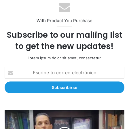
With Product You Purchase
Subscribe to our mailing list
to get the new updates!
Lorem ipsum dolor sit amet, consectetur.
E
s
c
r
i
b
e
t
F
u
P
c
a