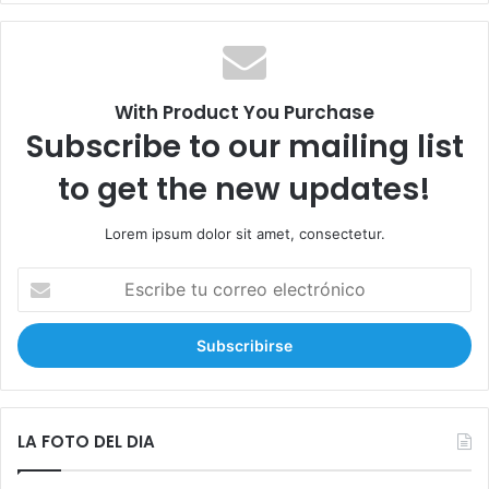
c
a
r
:
With Product You Purchase
Subscribe to our mailing list
to get the new updates!
Lorem ipsum dolor sit amet, consectetur.
E
s
c
r
i
b
e
t
LA FOTO DEL DIA
u
c