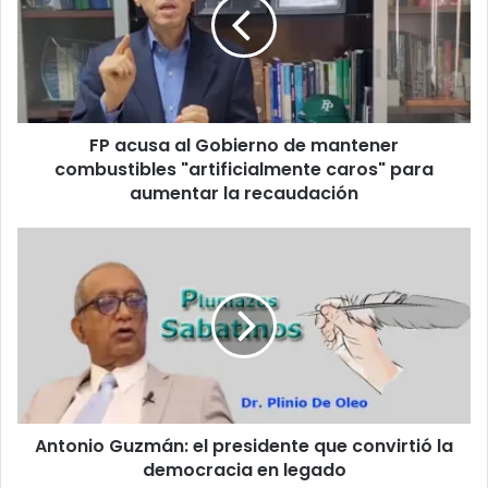
o
c
r
u
r
s
e
a
o
a
e
l
l
FP acusa al Gobierno de mantener
G
e
combustibles "artificialmente caros" para
o
c
b
aumentar la recaudación
t
i
r
e
A
ó
r
n
n
n
t
i
o
o
c
d
n
o
e
i
m
o
a
G
n
u
t
Antonio Guzmán: el presidente que convirtió la
z
e
democracia en legado
m
n