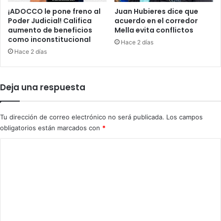
c
i
¡ADOCCO le pone freno al
Juan Hubieres dice que
i
r
Poder Judicial! Califica
acuerdo en el corredor
a
t
aumento de beneficios
Mella evita conflictos
l
como inconstitucional
i
Hace 2 días
m
ó
Hace 2 días
e
l
n
a
t
d
Deja una respuesta
e
e
c
m
a
o
Tu dirección de correo electrónico no será publicada.
Los campos
r
c
obligatorios están marcados con
*
o
r
s
a
C
"
c
o
p
i
a
a
m
r
e
e
a
n
a
n
l
u
e
t