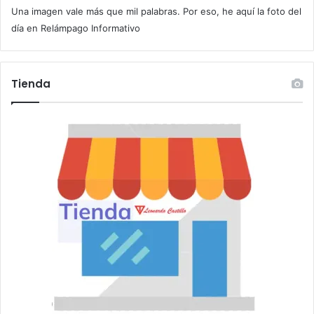
Una imagen vale más que mil palabras. Por eso, he aquí la foto del
o
r
día en Relámpago Informativo
r
e
o
Tienda
e
l
e
c
t
r
ó
n
i
c
o