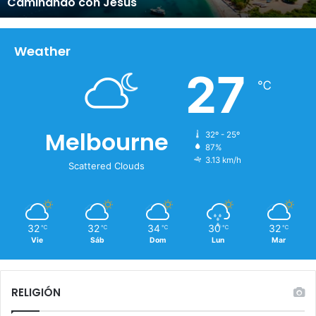
Caminando con Jesús
c
o
n
J
Weather
e
27
s
℃
ú
s
Melbourne
32º - 25º
87%
3.13 km/h
Scattered Clouds
32
32
34
30
32
℃
℃
℃
℃
℃
Vie
Sáb
Dom
Lun
Mar
RELIGIÓN