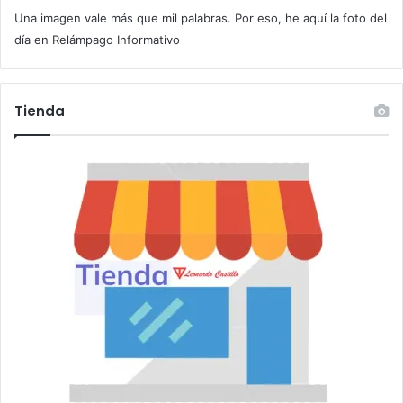
Una imagen vale más que mil palabras. Por eso, he aquí la foto del
o
r
día en Relámpago Informativo
r
e
o
Tienda
e
l
e
c
t
r
ó
n
i
c
o