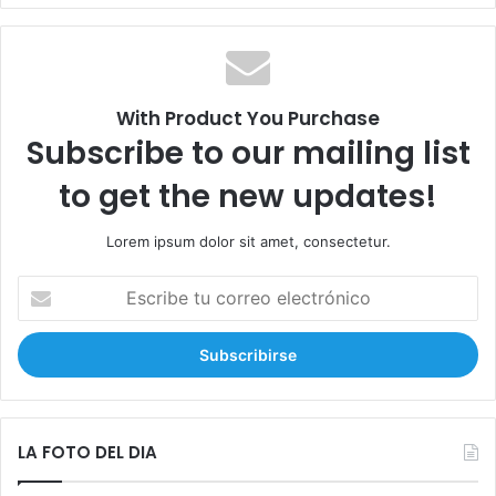
c
a
r
:
With Product You Purchase
Subscribe to our mailing list
to get the new updates!
Lorem ipsum dolor sit amet, consectetur.
E
s
c
r
i
b
e
t
LA FOTO DEL DIA
u
c