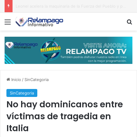
¡El horno no está para galletitas! Cambios, rumores y un Gobierno sentado sobre un barril de pólvora
Menú
B
Inicio
/
SinCategoria
SinCategoria
No hay dominicanos entre
víctimas de tragedia en
Italia