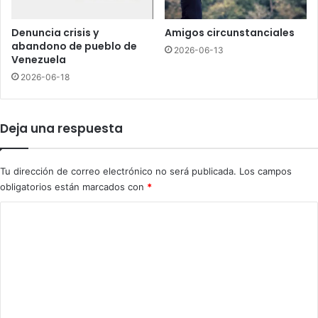
”
e
a
s
Denuncia crisis y
Amigos circunstanciales
s
abandono de pueblo de
2026-06-13
u
Venezuela
e
2026-06-18
x
a
s
Deja una respuesta
i
s
t
Tu dirección de correo electrónico no será publicada.
Los campos
e
obligatorios están marcados con
*
n
t
C
e
o
O
m
m
a
e
r
o
n
s