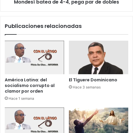
c
Mondesí batea de 4-4, pega par de dobles
t
a
e
”
a
,
d
Publicaciones relacionadas
“
e
l
4
l
-
o
4
r
,
o
p
n
e
a
g
”
a
América Latina: del
El Tíguere Dominicano
y
p
socialismo corrupto al
Hace 3 semanas
“
a
clamor por orden
e
r
Hace 1 semana
s
d
c
e
o
d
r
o
i
b
a
l