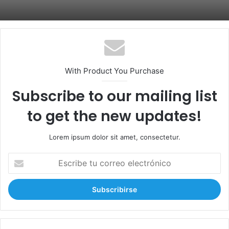
With Product You Purchase
Subscribe to our mailing list
to get the new updates!
Lorem ipsum dolor sit amet, consectetur.
E
s
c
r
i
b
e