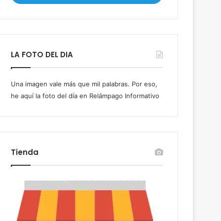
i
b
e
t
u
LA FOTO DEL DIA
c
o
r
Una imagen vale más que mil palabras. Por eso,
r
he aquí la foto del día en Relámpago Informativo
e
o
e
l
e
c
Tienda
t
r
ó
n
i
c