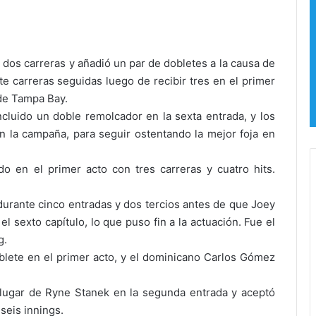
a
o
l
:
l
e
e
l
dos carreras y añadió un par de dobletes a la causa de
t
a
e carreras seguidas luego de recibir tres en el primer
i
c
t
c
 de Tampa Bay.
a
e
ncluido un doble remolcador en la sexta entrada, y los
s
s
 la campaña, para seguir ostentando la mejor foja en
!
o
C
a
o en el primer acto con tres carreras y cuatro hits.
a
l
m
H
b
i
 durante cinco entradas y dos tercios antes de que Joey
i
p
 sexto capítulo, lo que puso fin a la actuación. Fue el
o
ó
g.
s
d
lete en el primer acto, y el dominicano Carlos Gómez
,
r
r
o
u
m
 lugar de Ryne Stanek en la segunda entrada y aceptó
m
o
seis innings.