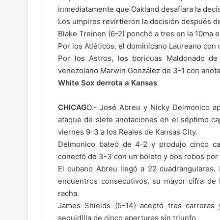
inmediatamente que Oakland desafiara la decis
Los umpires revirtieron la decisión después de
Blake Treinen (6-2) ponchó a tres en la 10ma e
Por los Atléticos, el dominicano Laureano con ca
Por los Astros, los boricuas Maldonado de
venezolano Marwin González de 3-1 con anotada
White Sox derrota a Kansas
CHICAG
O.- José Abreu y Nicky Delmonico ap
ataque de siete anotaciones en el séptimo ca
viernes 9-3 a los Reales de Kansas City.
Delmonico bateó de 4-2 y produjo cinco ca
conectó de 3-3 con un boleto y dos robos po
El cubano Abreu llegó a 22 cuadrangulares.
encuentros consecutivos, su mayor cifra de 
racha.
James Shields (5-14) aceptó tres carreras y
seguidilla de cinco aperturas sin triunfo.