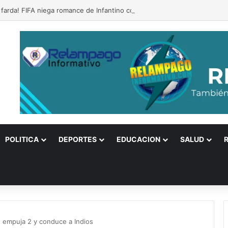
e farda! FIFA niega romance de Infantino con exempleada de la UEFA
POLITICA
DEPORTES
EDUCACION
SALUD
, empuja 2 y conduce a Indios