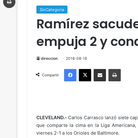
SinCategoria
Ramírez sacude 
empuja 2 y con
direccion
2018-08-18
Facebook
X
Compartir por correo electrónico
Imprimir
Compartir
CLEVELAND.-
Carlos Carrasco lanzó siete capí
que comparte la cima en la Liga Americana, 
viernes 2-1 a los Orioles de Baltimore.