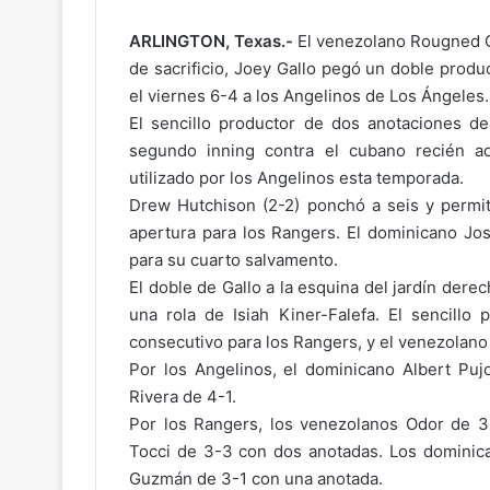
ARLINGTON, Texas.-
El venezolano Rougned O
D
de sacrificio, Joey Gallo pegó un doble prod
i
el viernes 6-4 a los Angelinos de Los Ángeles.
o
El sencillo productor de dos anotaciones d
s
segundo inning contra el cubano recién ad
c
utilizado por los Angelinos esta temporada.
e
Drew Hutchison (2-2) ponchó a seis y permit
l
e
apertura para los Rangers. El dominicano Jo
Hace 2 días
b
para su cuarto salvamento.
Dios celebró en grande conmigo
r
El doble de Gallo a la esquina del jardín dere
ó
una rola de Isiah Kiner-Falefa. El sencillo
e
consecutivo para los Rangers, y el venezolano 
n
g
Por los Angelinos, el dominicano Albert Puj
r
Rivera de 4-1.
a
Por los Rangers, los venezolanos Odor de 3-
n
Tocci de 3-3 con dos anotadas. Los dominic
d
Guzmán de 3-1 con una anotada.
e