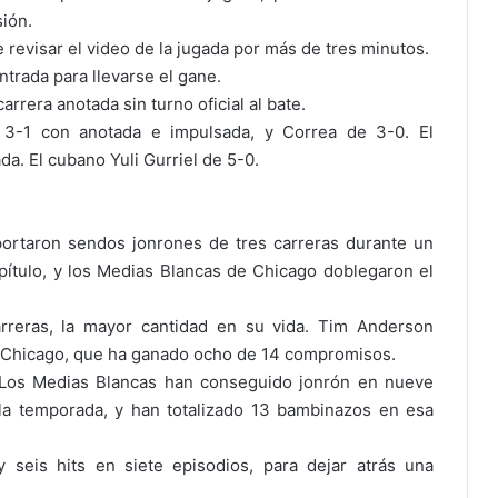
ión.
s
o
 revisar el video de la jugada por más de tres minutos.
b
ntrada para llevarse el gane.
r
rrera anotada sin turno oficial al bate.
e
 3-1 con anotada e impulsada, y Correa de 3-0. El
u
. El cubano Yuli Gurriel de 5-0.
n
b
a
r
ortaron sendos jonrones de tres carreras durante un
r
pítulo, y los Medias Blancas de Chicago doblegaron el
i
l
d
rreras, la mayor cantidad en su vida. Tim Anderson
e
r Chicago, que ha ganado ocho de 14 compromisos.
p
 Los Medias Blancas han conseguido jonrón en nueve
ó
la temporada, y han totalizado 13 bambinazos en esa
l
v
 seis hits en siete episodios, para dejar atrás una
o
r