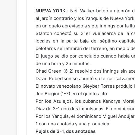
NUEVA YORK.-
Neil Walker bateó un jonrón d
al jardín contrario y los Yanquis de Nueva Yor
en un duelo abreviado a siete innings por la llu
Stanton conectó su 31er vuelacerca de la ca
locales en la parte baja del séptimo capítu
peloteros se retiraran del terreno, en medio de
El juego se dio por concluido cuando había u
de una hora y 25 minutos.
Chad Green (6-2) resolvió dos innings sin ace
David Robertson se apuntó su tercer salvament
El novato venezolano Gleyber Torres produjo l
Joe Biagini (1-7) en el quinto acto
Por los Azulejos, los cubanos Kendrys Mora
Díaz de 3-1 con dos impulsadas. El dominican
Por los Yanquis, el dominicano Miguel Andúja
1 con una anotada y una producida.
Pujols de 3-1, dos anotadas