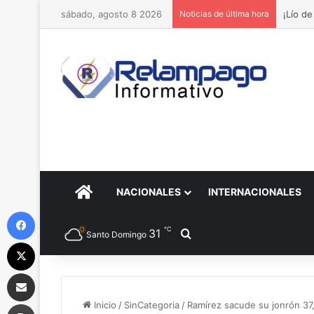
sábado, agosto 8 2026
Noticias de última hora
¡Lío d
PORTADA
NACIONALES
INTERNACIONALES
Facebook
℃
31
Buscar por
Santo Domingo
X
Compartir por correo electrónico
Imprimir
Inicio
/
SinCategoria
/
Ramírez sacude su jonrón 37