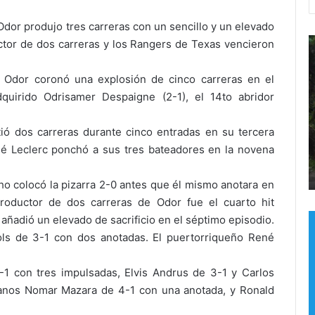
dor produjo tres carreras con un sencillo y un elevado
¡
D
uctor de dos carreras y los Rangers de Texas vencieron
E
e
l
l
e Odor coronó una explosión de cinco carreras en el
h
o
quirido Odrisamer Despaigne (2-1), el 14to abridor
o
r
r
g
Hace 2 días
H
ió dos carreras durante cinco entradas en su tercera
n
u
¡El horno no está para galletitas!
D
o
l
sé Leclerc ponchó a sus tres bateadores en la novena
Cambios, rumores y un Gobierno
H
n
l
sentado sobre un barril de pólvora
v
o
o
cho colocó la pizarra 2-0 antes que él mismo anotara en
e
a
 productor de dos carreras de Odor fue el cuarto hit
s
l
añadió un elevado de sacrificio en el séptimo episodio.
t
a
á
b
ols de 3-1 con dos anotadas. El puertorriqueño René
p
a
a
n
1 con tres impulsadas, Elvis Andrus de 3-1 y Carlos
r
d
anos Nomar Mazara de 4-1 con una anotada, y Ronald
a
o
g
n