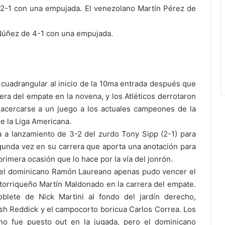
o
V
2-1 con una empujada. El venezolano Martín Pérez de
r
C
e
e
Núñez de 4-1 con una empujada.
s
n
y
t
u
e
n
n
G
a
cuadrangular al inicio de la 10ma entrada después que
o
r
rera del empate en la novena, y los Atléticos derrotaron
b
i
i
o
 acercarse a un juego a los actuales campeones de la
e
d
de la Liga Americana.
r
a
 a lanzamiento de 3-2 del zurdo Tony Sipp (2-1) para
n
v
egunda vez en su carrera que aporta una anotación para
o
e
 primera ocasión que lo hace por la vía del jonrón.
s
r
 el dominicano Ramón Laureano apenas pudo vencer el
e
g
n
ü
rtorriqueño Martín Maldonado en la carrera del empate.
t
e
lete de Nick Martini al fondo del jardín derecho,
a
n
osh Reddick y el campocorto boricua Carlos Correa. Los
d
z
no fue puesto out en la jugada, pero el dominicano
o
a