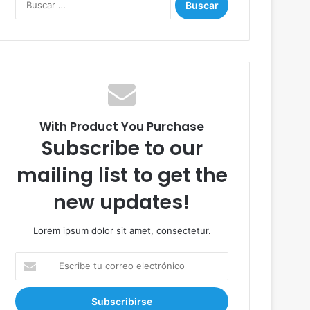
u
s
c
a
r
:
With Product You Purchase
Subscribe to our
mailing list to get the
new updates!
Lorem ipsum dolor sit amet, consectetur.
E
s
c
r