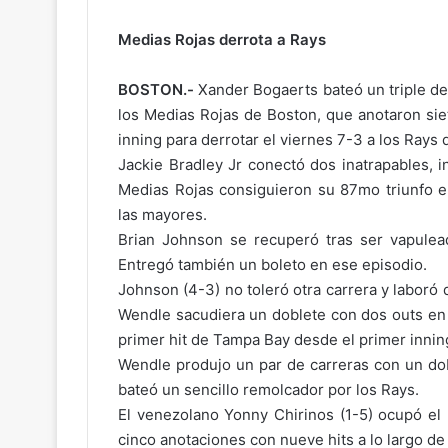
c
o
Medias Rojas derrota a Rays
n
m
BOSTON.-
Xander Bogaerts bateó un triple de 
i
los Medias Rojas de Boston, que anotaron siet
g
o
inning para derrotar el viernes 7-3 a los Rays
Jackie Bradley Jr conectó dos inatrapables, i
Medias Rojas consiguieron su 87mo triunfo en
las mayores.
Brian Johnson se recuperó tras ser vapulead
Entregó también un boleto en ese episodio.
Johnson (4-3) no toleró otra carrera y laboró
Wendle sacudiera un doblete con dos outs en el
primer hit de Tampa Bay desde el primer innin
Wendle produjo un par de carreras con un dob
bateó un sencillo remolcador por los Rays.
El venezolano Yonny Chirinos (1-5) ocupó el
cinco anotaciones con nueve hits a lo largo de 