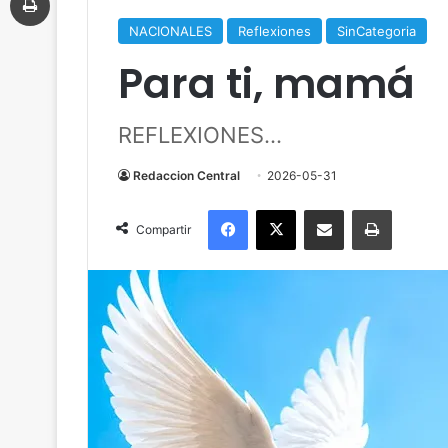
NACIONALES
Reflexiones
SinCategoria
Para ti, mamá
REFLEXIONES...
Redaccion Central
2026-05-31
Facebook
X
Compartir por correo electrónico
Imprimir
Compartir