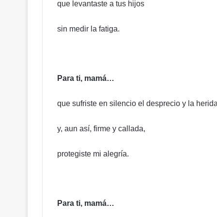
que levantaste a tus hijos
o
m
sin medir la fatiga.
o
i
n
c
o
Para ti, mamá…
n
s
t
que sufriste en silencio el desprecio y la herida
i
t
y, aun así, firme y callada,
u
c
i
protegiste mi alegría.
o
n
a
l
Para ti, mamá…