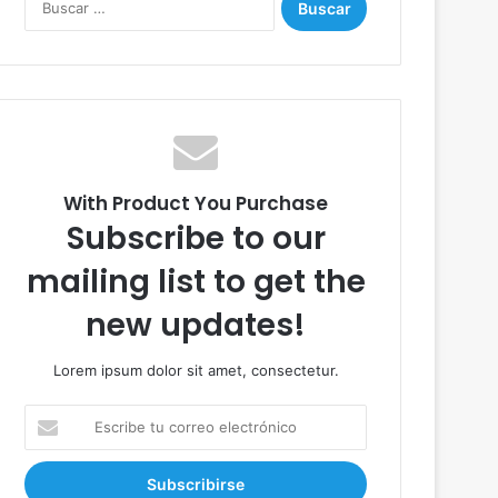
u
s
c
a
r
:
With Product You Purchase
Subscribe to our
mailing list to get the
new updates!
Lorem ipsum dolor sit amet, consectetur.
E
s
c
r