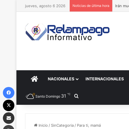
jueves, agosto 6 2026
Noticias de última hora
Irán mu
PORTADA
NACIONALES
INTERNACIONALES
Facebook
℃
31
Buscar por
Santo Domingo
X
Compartir por correo electrónico
Imprimir
Inicio
/
SinCategoria
/
Para ti, mamá