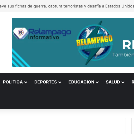
eve sus fichas de guerra, captura terroristas y desafía a Estados Unido
POLITICA
DEPORTES
EDUCACION
SALUD