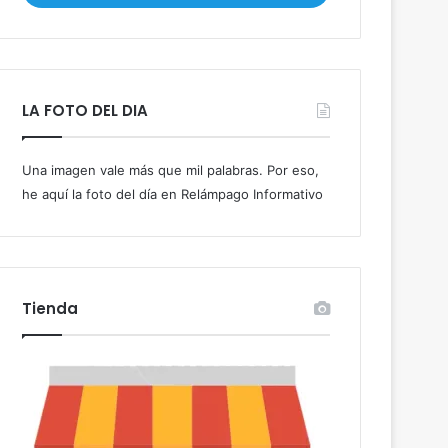
i
b
e
t
u
LA FOTO DEL DIA
c
o
r
Una imagen vale más que mil palabras. Por eso,
r
he aquí la foto del día en Relámpago Informativo
e
o
e
l
e
c
Tienda
t
r
ó
n
i
c