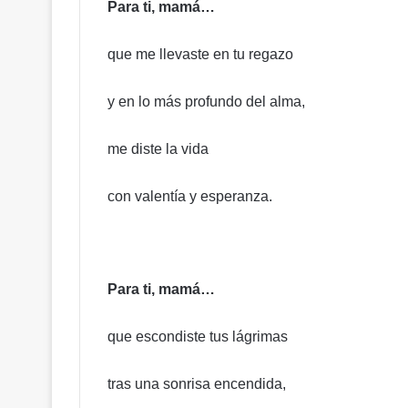
Para ti, mamá…
que me llevaste en tu regazo
¡
A
D
y en lo más profundo del alma,
O
C
me diste la vida
C
Hace 20 horas
O
¡ADOCCO le pone freno al Po
l
con valentía y esperanza.
Judicial! Califica aumento d
e
ús
beneficios como inconstituci
p
o
n
e
Para ti, mamá…
f
r
que escondiste tus lágrimas
e
n
o
tras una sonrisa encendida,
a