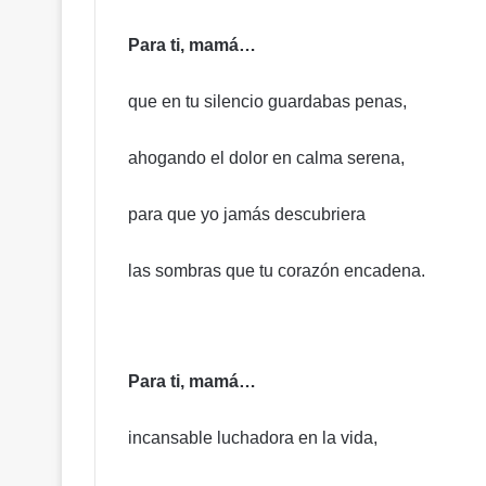
c
a
Para ti, mamá…
a
u
m
que en tu silencio guardabas penas,
e
n
ahogando el dolor en calma serena,
t
o
d
para que yo jamás descubriera
e
b
las sombras que tu corazón encadena.
e
n
e
f
i
Para ti, mamá…
c
i
incansable luchadora en la vida,
o
s
c