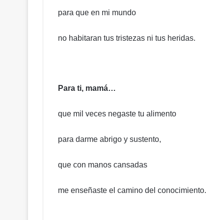
l
para que en mi mundo
P
o
d
no habitaran tus tristezas ni tus heridas.
e
r
J
u
Para ti, mamá…
d
i
c
que mil veces negaste tu alimento
i
a
para darme abrigo y sustento,
l
!
C
que con manos cansadas
a
l
me enseñaste el camino del conocimiento.
i
f
i